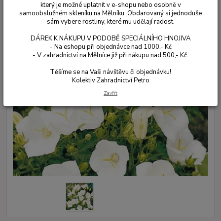
který je možné uplatnit v e-shopu nebo osobně v
samoobslužném skleníku na Mělníku. Obdarovaný si jednoduše
sám vybere rostliny, které mu udělají radost.
DÁREK K NÁKUPU V PODOBĚ SPECIÁLNÍHO HNOJIVA
- Na eshopu při objednávce nad 1000,- Kč
- V zahradnictví na Mělníce již při nákupu nad 500,- Kč.
Těšíme se na Vaši návštěvu či objednávku!
Kolektiv Zahradnictví Petro
Zavřít