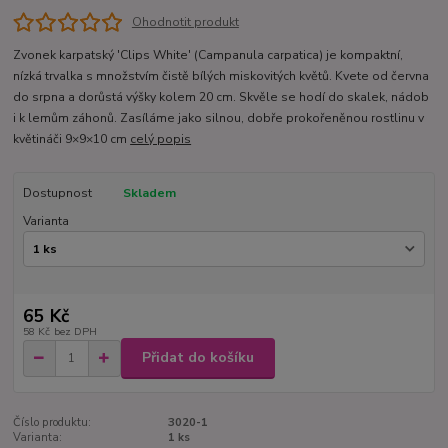
Ohodnotit produkt
Zvonek karpatský 'Clips White' (Campanula carpatica) je kompaktní,
nízká trvalka s množstvím čistě bílých miskovitých květů. Kvete od června
do srpna a dorůstá výšky kolem 20 cm. Skvěle se hodí do skalek, nádob
i k lemům záhonů. Zasíláme jako silnou, dobře prokořeněnou rostlinu v
květináči 9×9×10 cm
celý popis
Dostupnost
Skladem
Varianta
65 Kč
58 Kč
bez DPH
Přidat do košíku
Číslo produktu:
3020-1
Varianta:
1 ks