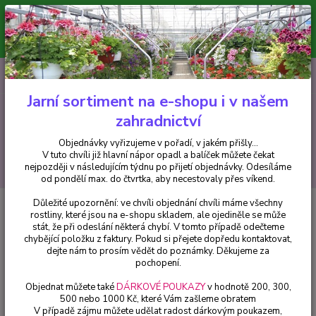
Minimální hodnota pro odeslání z e-shopu je 300 Kč.
V tuto chvíli již hlavní nápor objednávek opadl a balíček můžete čekat
nejpozději v následujícím týdnu po přijetí objednávky. Objednávky
vyřizujeme v pořadí, v jakém přišly...
0
ks
CZK
+420 602 223 614
za
0 Kč
Jarní sortiment na e-shopu i v našem
zahradnictví
Menu
Objednávky vyřizujeme v pořadí, v jakém přišly...
V tuto chvíli již hlavní nápor opadl a balíček můžete čekat
Hledat
nejpozději v následujícím týdnu po přijetí objednávky. Odesíláme
od pondělí max. do čtvrtka, aby necestovaly přes víkend.
Důležité upozornění: ve chvíli objednání chvíli máme všechny
Úvod
Trvalky
Zvonek bílý (Campanula Carp. Clips White) - 1 ks
rostliny, které jsou na e-shopu skladem, ale ojediněle se může
stát, že při odeslání některá chybí. V tomto případě odečteme
Zvonek bílý (Campanula Carp.
chybějící položku z faktury. Pokud si přejete dopředu kontaktovat,
Clips White) - 1 ks
dejte nám to prosím vědět do poznámky. Děkujeme za
pochopení.
Objednat můžete také
DÁRKOVÉ POUKAZY
v hodnotě 200, 300,
500 nebo 1000 Kč, které Vám zašleme obratem
V případě zájmu můžete udělat radost dárkovým poukazem,