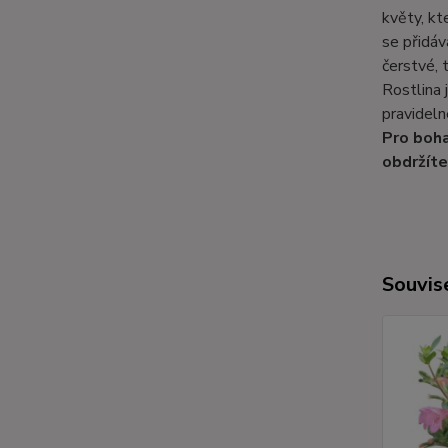
květy, kte
se přidáv
čerstvé, 
Rostlina 
pravideln
Pro boha
obdržíte
Souvise