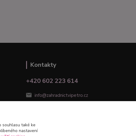
Kontakty
+420 602 223 614
info@zahradnictvipetro.cz
 souhlasu také ke
blíbeného nastavení