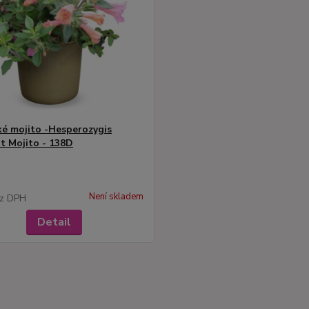
é mojito -Hesperozygis
t Mojito - 138D
Není skladem
z DPH
Detail