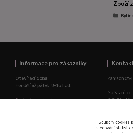
Zboží 
Bylin
Informace pro zákazníky
Kontak
Otevírací doba:
Zahradnictví
Pondělí až pátek: 8-16 hod.
Na Staré ce
Obchodní podmínky
276 01 Měln
Online odstoupení od kupní smlouvy
Soubory cookies 
sledování statisti