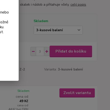
 do záhonů, skalek i nádob a přitahuje včely.
celý popis
 nebo
tupnost
Skladem
možné
ku.
ianta
st.
 Kč
Přidat do košíku
Kč
bez DPH
roduktu:
137 Z-2
Varianta:
3-kusové balení
Skladem
Zvolit variantu
cena od
49 Kč
cena od
44 Kč
bez DPH