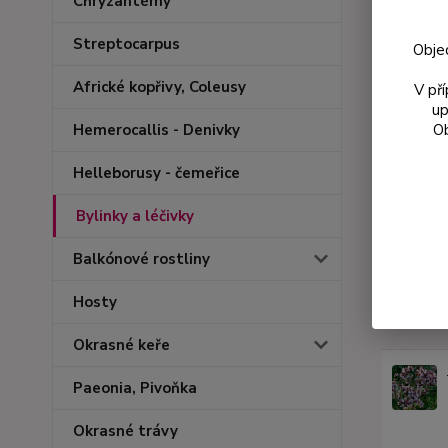
Chryzantémy
Streptocarpus
Obje
Africké kopřivy, Coleusy
V př
up
Ob
Hemerocallis - Denivky
Helleborusy - čemeřice
Bylinky a léčivky
Balkónové rostliny
Hosty
Podobn
Okrasné keře
Paeonia, Pivoňka
Okrasné trávy