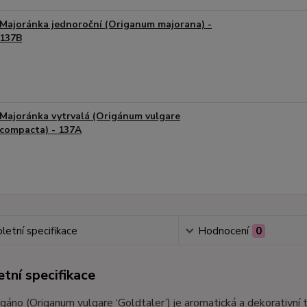
Majoránka jednoroční (Origanum majorana) -
137B
Majoránka vytrvalá (Origánum vulgare
compacta) - 137A
etní specifikace
Hodnocení
0
tní specifikace
gáno (Origanum vulgare ‘Goldtaler’) je aromatická a dekorativní 