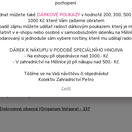
pochopení.
vhodné
dnat můžete také
DÁRKOVÉ POUKAZY
v hodnotě 200, 300, 500
1000 Kč, které Vám zašleme obratem
Dos
ípadě zájmu můžete udělat radost dárkovým poukazem, který je 
latnit v e-shopu nebo osobně v samoobslužném skleníku na Mělní
Var
darovaný si jednoduše sám vybere rostliny, které mu udělají rado
DÁREK K NÁKUPU V PODOBĚ SPECIÁLNÍHO HNOJIVA
- Na eshopu při objednávce nad 1000,- Kč
54
- V zahradnictví na Mělníce již při nákupu nad 500,- Kč.
48 
Těšíme se na Vaši návštěvu či objednávku!
Kolektiv Zahradnictví Petro
Číslo p
Zavřít
é produkty
Dobromysl obecná (Origanum Vulgare) - 137