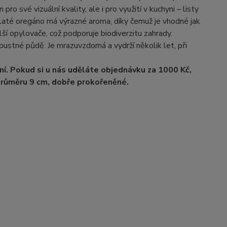
pro své vizuální kvality, ale i pro využití v kuchyni – listy
 Zlaté oregáno má výrazné aroma, díky čemuž je vhodné jak
lší opylovače, což podporuje biodiverzitu zahrady.
pustné půdě. Je mrazuvzdorná a vydrží několik let, při
í. Pokud si u nás uděláte objednávku za 1000 Kč,
 průměru 9 cm, dobře prokořeněné.