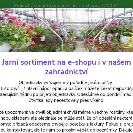
Minimální hodnota pro odeslání z e-shopu je 300 Kč.
íček můžete čekat nejpozději v následujícím týdnu po přijetí objedná
atalog
Poradna
Kontakty
Nevíte
Hledat
+420
Jarní sortiment na e-shopu i v našem
ylinky a léčivky
Zlaté oregáno-Origanum Vulgare Goldtaler - cena za ku
zahradnictví
é oregáno-Origanum Vulgare Gold
Objednávky vyřizujeme v pořadí, v jakém přišly...
 tuto chvíli již hlavní nápor opadl a balíček můžete čekat nejpozději
vém balení
sledujícím týdnu po přijetí objednávky. Odesíláme od pondělí max.
čtvrtka, aby necestovaly přes víkend.
té upozornění: ve chvíli objednání chvíli máme všechny rostliny, kte
Zlaté o
shopu skladem, ale ojediněle se může stát, že při odeslání některá 
tomto případě odečteme chybějící položku z faktury. Pokud si přej
drobným
du kontaktovat, dejte nám to prosím vědět do poznámky. Děkuj
českýc