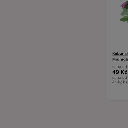
Kubánsk
Midnigh
cena od
49 Kč
cena od
44 Kč
be