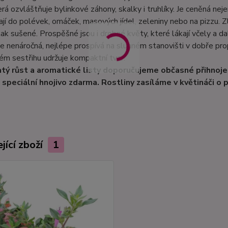
rá ozvláštňuje bylinkové záhony, skalky i truhlíky. Je ceněná nejen 
ají do polévek, omáček, masových jídel, zeleniny nebo na pizzu.
tak sušené. Prospěšné jsou i drobné květy, které lákají včely a da
je nenáročná, nejlépe prospívá na slunném stanovišti v dobře pro
ém sestřihu udržuje kompaktní tvar.
tý růst a aromatické listy doporučujeme občasné přihnojen
 speciální hnojivo zdarma. Rostliny zasíláme v květináči o
jící zboží
1