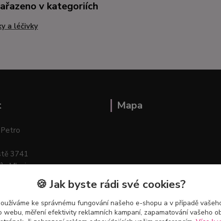
zařazeno v kategoriích
ky a léčivky
t
Mapa
 Petro
stě 3741
ík–Mlazice
🍪 Jak byste rádi své cookies?
používáme ke správnému fungování našeho e-shopu a v případě vašeho
k o webu, měření efektivity reklamních kampaní, zapamatování vašeho o