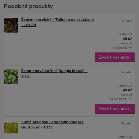
Podobné produkty
Ženšen korejský – Talinum paniculatum
Skladem
- 106CH
cena od
49 Kč
cena od
44 Kč
bez DPH
Zvolit variantu
Žampionové koření (Rungia klossi) -
Skladem
105L
cena od
49 Kč
cena od
44 Kč
bez DPH
Zvolit variantu
Zlaté oregáno-Origanum Vulgare
Skladem
Goldtaler - 137Z
cena od