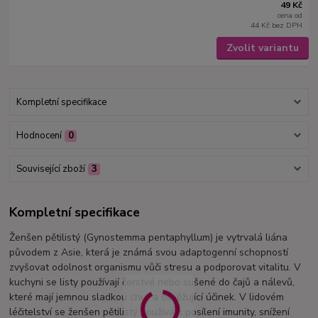
49 Kč
cena od
44 Kč
bez DPH
Zvolit variantu
Kompletní specifikace
Hodnocení
0
Související zboží
3
Kompletní specifikace
Ženšen pětilistý (Gynostemma pentaphyllum) je vytrvalá liána
původem z Asie, která je známá svou adaptogenní schopností
zvyšovat odolnost organismu vůči stresu a podporovat vitalitu. V
kuchyni se listy používají čerstvé nebo sušené do čajů a nálevů,
které mají jemnou sladkou chuť a osvěžující účinek. V lidovém
léčitelství se ženšen pětilistý používá k posílení imunity, snížení