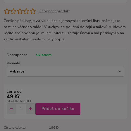
Ohodnotit produkt
Ženšen pětilistý je vytrvalá liána s jemnými zelenými listy, známá jako
rostlina věčného mládí. V kuchyni se používá do čajů a nálevů, v lidovém
léčitelství podporuje imunitu, vitalitu, snižuje únavu a má příznivý vliv na
kardiovaskulární systém.
celý popis
Dostupnost
Skladem
Varianta
cena od
49 Kč
od
44 Kč
bez DPH
Přidat do košíku
Číslo produktu:
196 D