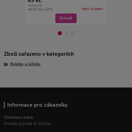
49 Kč
49 Kč
cena od
cena od
Není skladem
44 Kč
bez DPH
44 Kč
bez D
Detail
Zboží zařazeno v kategoriích
Bylinky a léčivky
Informace pro zákazníky
Otevírací doba:
Pondělí až pátek: 8-16 hod.