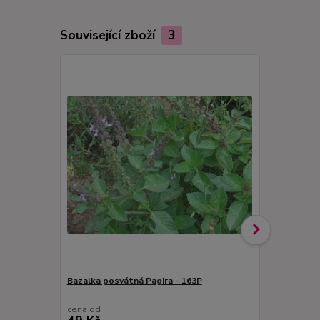
Související zboží
3
Bazalka posvátná Pagira - 163P
Bazalka keř
163A
cena od
cena od