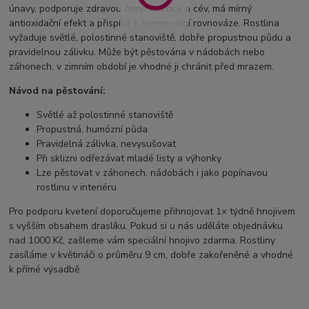
únavy, podporuje zdravou činnost srdce a cév, má mírný
antioxidační efekt a přispívá k hormonální rovnováze. Rostlina
vyžaduje světlé, polostinné stanoviště, dobře propustnou půdu a
pravidelnou zálivku. Může být pěstována v nádobách nebo
záhonech, v zimním období je vhodné ji chránit před mrazem.
Návod na pěstování:
Světlé až polostinné stanoviště
Propustná, humózní půda
Pravidelná zálivka, nevysušovat
Při sklizni odřezávat mladé listy a výhonky
Lze pěstovat v záhonech, nádobách i jako popínavou
rostlinu v interiéru
Pro podporu kvetení doporučujeme přihnojovat 1× týdně hnojivem
s vyšším obsahem draslíku. Pokud si u nás uděláte objednávku
nad 1000 Kč, zašleme vám speciální hnojivo zdarma. Rostliny
zasíláme v květináči o průměru 9 cm, dobře zakořeněné a vhodné
k přímé výsadbě.