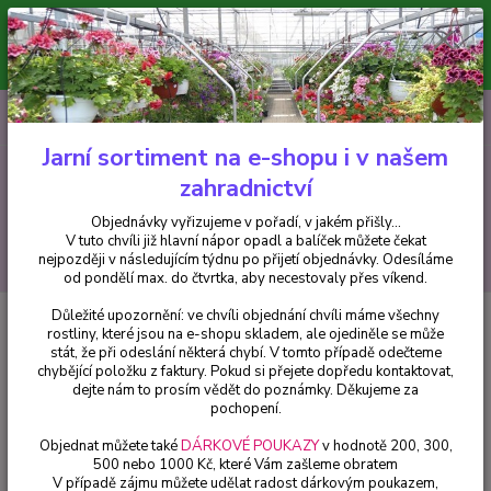
Minimální hodnota pro odeslání z e-shopu je 300 Kč.
V tuto chvíli již hlavní nápor objednávek opadl a balíček můžete čekat
nejpozději v následujícím týdnu po přijetí objednávky. Objednávky
vyřizujeme v pořadí, v jakém přišly...
0
ks
CZK
+420 602 223 614
za
0 Kč
Jarní sortiment na e-shopu i v našem
zahradnictví
Menu
Objednávky vyřizujeme v pořadí, v jakém přišly...
V tuto chvíli již hlavní nápor opadl a balíček můžete čekat
Hledat
nejpozději v následujícím týdnu po přijetí objednávky. Odesíláme
od pondělí max. do čtvrtka, aby necestovaly přes víkend.
Důležité upozornění: ve chvíli objednání chvíli máme všechny
Úvod
Bylinky a léčivky
Ženšen pětilistý (Gynostemma pentaphyllum) -
rostliny, které jsou na e-shopu skladem, ale ojediněle se může
196D
stát, že při odeslání některá chybí. V tomto případě odečteme
chybějící položku z faktury. Pokud si přejete dopředu kontaktovat,
Ženšen pětilistý (Gynostemma
dejte nám to prosím vědět do poznámky. Děkujeme za
pentaphyllum) - 196D
pochopení.
Objednat můžete také
DÁRKOVÉ POUKAZY
v hodnotě 200, 300,
500 nebo 1000 Kč, které Vám zašleme obratem
V případě zájmu můžete udělat radost dárkovým poukazem,