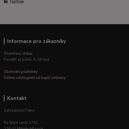
Fuchsie
Informace pro zákazníky
Otevírací doba:
Pondělí až pátek: 8-16 hod.
Obchodní podmínky
Online odstoupení od kupní smlouvy
Kontakt
Zahradnictví Petro
Na Staré cestě 3741
276 01 Mělník–Mlazice