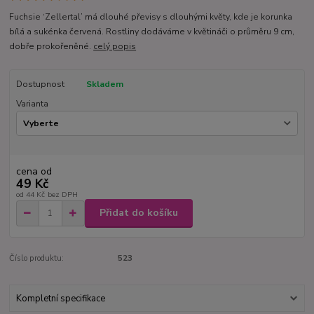
Fuchsie ‘Zellertal’ má dlouhé převisy s dlouhými květy, kde je korunka
bílá a sukénka červená. Rostliny dodáváme v květináči o průměru 9 cm,
dobře prokořeněné.
celý popis
Dostupnost
Skladem
Varianta
cena od
49 Kč
od
44 Kč
bez DPH
Přidat do košíku
Číslo produktu:
523
Kompletní specifikace