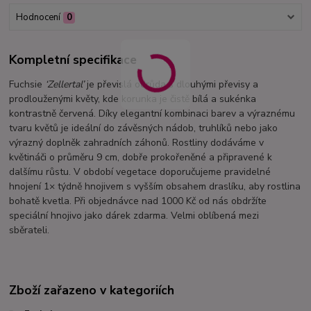
Hodnocení
0
Kompletní specifikace
Fuchsie
‘Zellertal’
je převislá odrůda s dlouhými převisy a
prodlouženými květy, kde korunka je čistě bílá a sukénka
kontrastně červená. Díky elegantní kombinaci barev a výraznému
tvaru květů je ideální do závěsných nádob, truhlíků nebo jako
výrazný doplněk zahradních záhonů. Rostliny dodáváme v
květináči o průměru 9 cm, dobře prokořeněné a připravené k
dalšímu růstu. V období vegetace doporučujeme pravidelné
hnojení 1× týdně hnojivem s vyšším obsahem draslíku, aby rostlina
bohatě kvetla. Při objednávce nad 1000 Kč od nás obdržíte
speciální hnojivo jako dárek zdarma. Velmi oblíbená mezi
sběrateli.
Zboží zařazeno v kategoriích