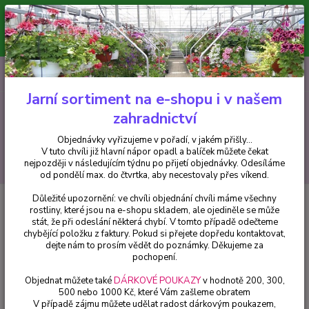
Minimální hodnota pro odeslání z e-shopu je 300 Kč.
V tuto chvíli již hlavní nápor objednávek opadl a balíček můžete čekat
nejpozději v následujícím týdnu po přijetí objednávky. Objednávky
vyřizujeme v pořadí, v jakém přišly...
0
ks
CZK
+420 602 223 614
za
0 Kč
Jarní sortiment na e-shopu i v našem
zahradnictví
Menu
Objednávky vyřizujeme v pořadí, v jakém přišly...
V tuto chvíli již hlavní nápor opadl a balíček můžete čekat
Hledat
nejpozději v následujícím týdnu po přijetí objednávky. Odesíláme
od pondělí max. do čtvrtka, aby necestovaly přes víkend.
Důležité upozornění: ve chvíli objednání chvíli máme všechny
Úvod
Fuchsie
Zellertal Fuchsie 523
rostliny, které jsou na e-shopu skladem, ale ojediněle se může
stát, že při odeslání některá chybí. V tomto případě odečteme
Zellertal Fuchsie 523
chybějící položku z faktury. Pokud si přejete dopředu kontaktovat,
dejte nám to prosím vědět do poznámky. Děkujeme za
pochopení.
Objednat můžete také
DÁRKOVÉ POUKAZY
v hodnotě 200, 300,
500 nebo 1000 Kč, které Vám zašleme obratem
V případě zájmu můžete udělat radost dárkovým poukazem,