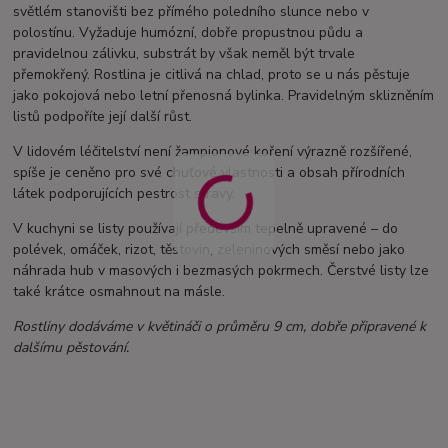
světlém stanovišti bez přímého poledního slunce nebo v
polostínu. Vyžaduje humózní, dobře propustnou půdu a
pravidelnou zálivku, substrát by však neměl být trvale
přemokřený. Rostlina je citlivá na chlad, proto se u nás pěstuje
jako pokojová nebo letní přenosná bylinka. Pravidelným sklizněním
listů podpoříte její další růst.
V lidovém léčitelství není žampionové koření výrazně rozšířené,
spíše je ceněno pro své chuťové vlastnosti a obsah přírodních
látek podporujících pestrost stravy.
V kuchyni se listy používají především tepelně upravené – do
polévek, omáček, rizot, těstovin, zeleninových směsí nebo jako
náhrada hub v masových i bezmasých pokrmech. Čerstvé listy lze
také krátce osmahnout na másle.
Rostliny dodáváme v květináči o průměru 9 cm, dobře připravené k
dalšímu pěstování.