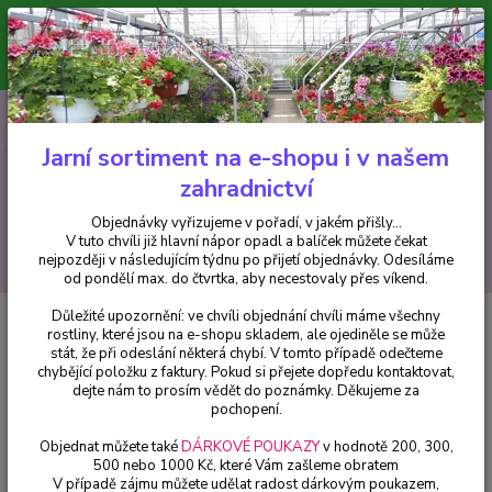
Minimální hodnota pro odeslání z e-shopu je 300 Kč.
V tuto chvíli již hlavní nápor objednávek opadl a balíček můžete čekat
nejpozději v následujícím týdnu po přijetí objednávky. Objednávky
vyřizujeme v pořadí, v jakém přišly...
0
ks
CZK
+420 602 223 614
za
0 Kč
Jarní sortiment na e-shopu i v našem
zahradnictví
Menu
Objednávky vyřizujeme v pořadí, v jakém přišly...
V tuto chvíli již hlavní nápor opadl a balíček můžete čekat
Hledat
nejpozději v následujícím týdnu po přijetí objednávky. Odesíláme
od pondělí max. do čtvrtka, aby necestovaly přes víkend.
Důležité upozornění: ve chvíli objednání chvíli máme všechny
Úvod
Bylinky a léčivky
Žampionové koření (Rungia klossi) - cena za kus
rostliny, které jsou na e-shopu skladem, ale ojediněle se může
v 3-kusovém balení
stát, že při odeslání některá chybí. V tomto případě odečteme
chybějící položku z faktury. Pokud si přejete dopředu kontaktovat,
Žampionové koření (Rungia
dejte nám to prosím vědět do poznámky. Děkujeme za
klossi) - cena za kus v 3-kusovém
pochopení.
balení
Objednat můžete také
DÁRKOVÉ POUKAZY
v hodnotě 200, 300,
500 nebo 1000 Kč, které Vám zašleme obratem
V případě zájmu můžete udělat radost dárkovým poukazem,