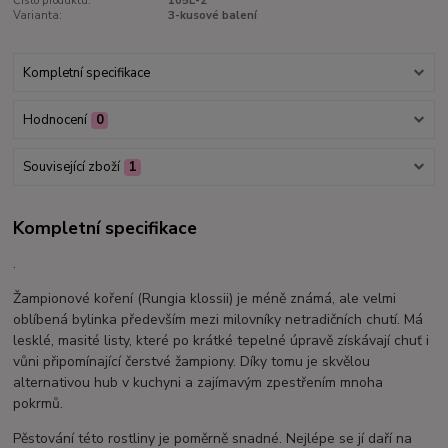
Číslo produktu:
105L-2
Varianta:
3-kusové balení
Kompletní specifikace
Hodnocení
0
Související zboží
1
Kompletní specifikace
.
Žampionové koření (Rungia klossii) je méně známá, ale velmi
oblíbená bylinka především mezi milovníky netradičních chutí. Má
lesklé, masité listy, které po krátké tepelné úpravě získávají chuť i
vůni připomínající čerstvé žampiony. Díky tomu je skvělou
alternativou hub v kuchyni a zajímavým zpestřením mnoha
pokrmů.
Pěstování této rostliny je poměrně snadné. Nejlépe se jí daří na