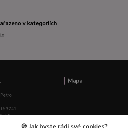
zařazeno v kategoriích
ie
t
Mapa
 Petro
stě 3741
ík–Mlazice
🍪 Jak byste rádi své cookies?