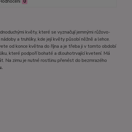
Hodnocení
0
jednoduchými květy, které se vyznačují jemnými růžovo-
nádoby a truhlíky, kde její květy působí něžně a lehce.
vete od konce května do října a je třeba ji v tomto období
ku, které podpoří bohaté a dlouhotrvající kvetení. Má
át. Na zimu je nutné rostlinu přenést do bezmrazého
u.