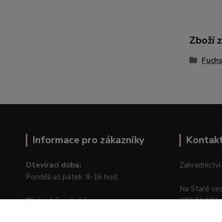
Zboží 
Fuchs
Informace pro zákazníky
Kontak
Otevírací doba:
Zahradnictví
Pondělí až pátek: 8-16 hod.
Na Staré ce
Obchodní podmínky
276 01 Měln
Online odstoupení od kupní smlouvy