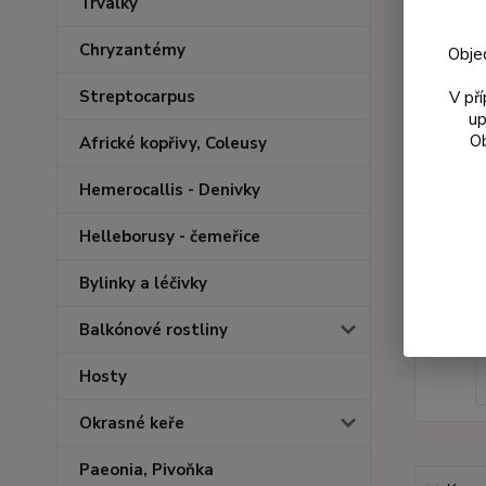
Trvalky
Chryzantémy
Obje
Streptocarpus
V př
up
Ob
Africké kopřivy, Coleusy
Hemerocallis - Denivky
Helleborusy - čemeřice
Bylinky a léčivky
Balkónové rostliny
Hosty
Okrasné keře
Paeonia, Pivoňka