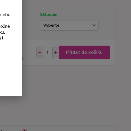
 nebo
tupnost
Skladem
ianta
možné
ku.
st.
na od
Přidat do košíku
 Kč
44 Kč
bez DPH
roduktu:
263