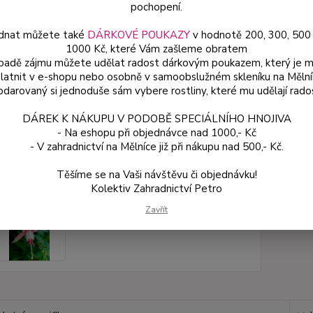
pochopení.
dnat můžete také
DÁRKOVÉ POUKAZY
v hodnotě 200, 300, 500
Dos
1000 Kč, které Vám zašleme obratem
Var
ípadě zájmu můžete udělat radost dárkovým poukazem, který je 
latnit v e-shopu nebo osobně v samoobslužném skleníku na Mělní
darovaný si jednoduše sám vybere rostliny, které mu udělají rado
ce
DÁREK K NÁKUPU V PODOBĚ SPECIÁLNÍHO HNOJIVA
49
- Na eshopu při objednávce nad 1000,- Kč
od
- V zahradnictví na Mělníce již při nákupu nad 500,- Kč.
Těšíme se na Vaši návštěvu či objednávku!
Číslo p
Kolektiv Zahradnictví Petro
Zavřít