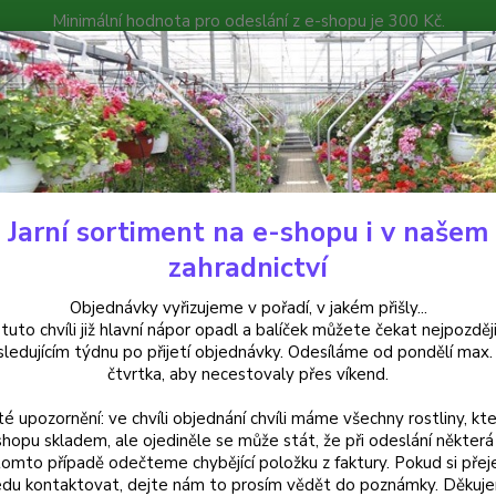
Minimální hodnota pro odeslání z e-shopu je 300 Kč.
íček můžete čekat nejpozději v následujícím týdnu po přijetí objedná
atalog
Poradna
Kontakty
Nevíte
Hledat
+420
Jarní sortiment na e-shopu i v našem
uchsie
Wind Chimes Fuchsie
zahradnictví
 Chimes Fuchsie
Objednávky vyřizujeme v pořadí, v jakém přišly...
 tuto chvíli již hlavní nápor opadl a balíček můžete čekat nejpozději
sledujícím týdnu po přijetí objednávky. Odesíláme od pondělí max.
čtvrtka, aby necestovaly přes víkend.
Fuchsi
té upozornění: ve chvíli objednání chvíli máme všechny rostliny, kte
květy 
shopu skladem, ale ojediněle se může stát, že při odeslání některá 
květu 
tomto případě odečteme chybějící položku z faktury. Pokud si přej
draslí
du kontaktovat, dejte nám to prosím vědět do poznámky. Děkuj