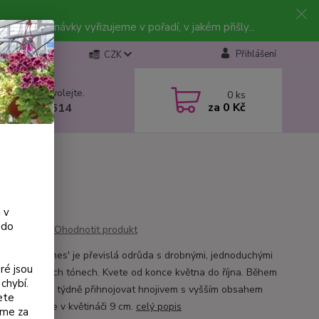
vky. Objednávky vyřizujeme v pořadí, v jakém přišly...
Přihlášení
CZK
 si rady? Zavolejte.
0
ks
za
0 Kč
 602 223 614
 v
 do
Ohodnotit produkt
a 'Wind Chimes' je převislá odrůda s drobnými, jednoduchými
ré jsou
v růžovo-bílých tónech. Kvete od konce května do října. Během
chybí.
je vhodné 1× týdně přihnojovat hnojivem s vyšším obsahem
ete
ku. Dodáváme v květináči 9 cm.
celý popis
eme za