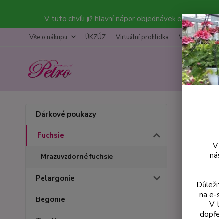
V tuto chvíli již hlavní nápor objednávek opadl a bal
Vše o nákupu
ÚKZÚZ
Virtuální prohlídka
Výstava
K
Úvod
F
Dárkové poukazy
Wind
Fuchsie
V
ná
Mrazuvzdorné fuchsie
Pelargonie
Důleži
na e-
Begonie
V 
dopře