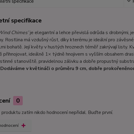
etní specifikace
tní specifikace
Wind Chimes’
je elegantní a lehce převislá odrůda s drobnými, 
ny. Rostlina má vzdušný růst, díky kterému je ideální pro závěsné 
mi bohatě. Její květy v hustých hroznech téměř zakrývají listy. K
ě přihnojovat, ideálně 1× týdně hnojivem s vyšším obsahem draslí
stinné stanoviště, pravidelnou zálivku a dobře propustný substr
.
Dodáváme v květináči o průměru 9 cm, dobře prokořeněno
cení
0
produktu zatím nikdo hodnocení nepřidal. Buďte první.
 hodnocení