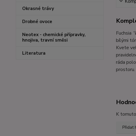
Kompl
Okrasné trávy
Komple
Drobné ovoce
Fuchsia
‘
Neotex - chemické přípravky,
bílými tó
hnojiva, travní směsi
Kvete vel
Literatura
pravideln
ráda polo
prostoru
Hodno
K tomuto 
Přidat