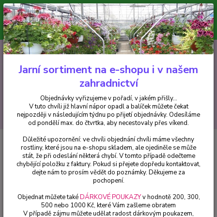
Minimální hodnota pro odeslání z e-shopu je 300 Kč.
V tuto chvíli již hlavní nápor objednávek opadl a balíček můžete čekat
nejpozději v následujícím týdnu po přijetí objednávky. Objednávky
vyřizujeme v pořadí, v jakém přišly...
0
ks
CZK
+420 602 223 614
za
0 Kč
Jarní sortiment na e-shopu i v našem
zahradnictví
Menu
Objednávky vyřizujeme v pořadí, v jakém přišly...
V tuto chvíli již hlavní nápor opadl a balíček můžete čekat
Hledat
nejpozději v následujícím týdnu po přijetí objednávky. Odesíláme
od pondělí max. do čtvrtka, aby necestovaly přes víkend.
Důležité upozornění: ve chvíli objednání chvíli máme všechny
Úvod
Fuchsie
Whiteknight´s Pearl -mrazuivzdorná - cena za kus v 3-
rostliny, které jsou na e-shopu skladem, ale ojediněle se může
kusovém balení
stát, že při odeslání některá chybí. V tomto případě odečteme
chybějící položku z faktury. Pokud si přejete dopředu kontaktovat,
Whiteknight´s Pearl -
dejte nám to prosím vědět do poznámky. Děkujeme za
mrazuivzdorná - cena za kus v 3-
pochopení.
kusovém balení
Objednat můžete také
DÁRKOVÉ POUKAZY
v hodnotě 200, 300,
500 nebo 1000 Kč, které Vám zašleme obratem
V případě zájmu můžete udělat radost dárkovým poukazem,