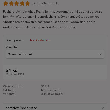
Ohodnotit produkt
Fuchsie ‘Whiteknight’s Pearl’ je mrazuvzdorná, velmi odolná odrůda s
jemnými bílo-zelenými jednoduchými květy a narůžovělou sukénkou.
Vhodná pro pěstování v zahradách i nádobách. Dodáváme dobře
prokořeněné rostliny v květináči Ø 9 cm.
celý popis
Dostupnost
Není skladem
Varianta
54 Kč
48 Kč
bez DPH
Číslo produktu:
324-2
Odolnost:
Mrazuvzdorné
Varianta:
3-kusové balení
Kompletní specifikace