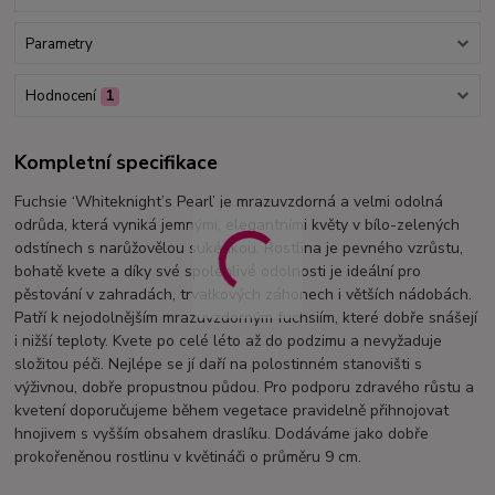
Parametry
Hodnocení
1
Kompletní specifikace
Fuchsie ‘Whiteknight’s Pearl’ je mrazuvzdorná a velmi odolná
odrůda, která vyniká jemnými, elegantními květy v bílo-zelených
odstínech s narůžovělou sukénkou. Rostlina je pevného vzrůstu,
bohatě kvete a díky své spolehlivé odolnosti je ideální pro
pěstování v zahradách, trvalkových záhonech i větších nádobách.
Patří k nejodolnějším mrazuvzdorným fuchsiím, které dobře snášejí
i nižší teploty. Kvete po celé léto až do podzimu a nevyžaduje
složitou péči. Nejlépe se jí daří na polostinném stanovišti s
výživnou, dobře propustnou půdou. Pro podporu zdravého růstu a
kvetení doporučujeme během vegetace pravidelně přihnojovat
hnojivem s vyšším obsahem draslíku. Dodáváme jako dobře
prokořeněnou rostlinu v květináči o průměru 9 cm.