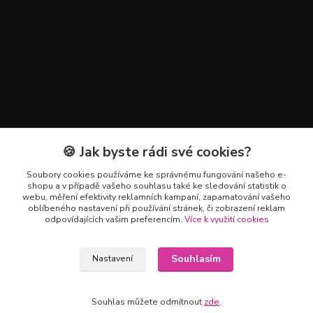
🍪 Jak byste rádi své cookies?
Kontakty
Soubory cookies používáme ke správnému fungování našeho e-
+420 602 223 614
shopu a v případě vašeho souhlasu také ke sledování statistik o
webu, měření efektivity reklamních kampaní, zapamatování vašeho
oblíbeného nastavení při používání stránek, či zobrazení reklam
info@zahradnictvipetro.cz
odpovídajících vašim preferencím.
Více k využití cookies
Souhlasím
Nastavení
Souhlas můžete odmítnout
zde
.
Vytvořeno na
Eshop-rychle.cz