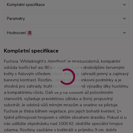
Kompletní specifikace
Parametry
Hodnocení
0
Kompletní specifikace
Fuchsia ‘Whiteknight’s Amethyst’ je mrazuvzdorná, kompaktní
odrůda tvořící keř asi 80 cm vysoký. Kvete drobnějšími červenými
květy s fialovým středem, které dodávají zahradě jemný a zajímavý
barevný kontrast. Rostlina dobře snáší venkovní podmínky a je
vhodná pro zahrady, truhlíky i kombinované výsadby díky hustému
a kompaktnímu růstu. Daří se jí na světlém až polostinném
stanovišti, vyžaduje pravidelnou zálivku a živný, propustný
substrát. Je odolná vůči mírným mrazům a snadno se pěstuje.
Fuchsie je třeba během vegetace, pro jejich bohaté kvetení, 1×
týdně přihnojovat hnojivem s větším obsahem draslíku. Pokud si u
nás uděláte objednávku nad 1000 Kč, obdržíte speciální hnojivo
zdarma. Rostliny zasíláme v květináči o průměru 9 cm, dobře