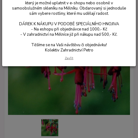
který je možné uplatnit v e-shopu nebo osobně v
samoobslužném skleníku na Mělníku. Obdarovaný si jednoduše
sám vybere rostliny, které mu udělají radost.
DÁREK K NÁKUPU V PODOBĚ SPECIÁLNÍHO HNOJIVA
- Na eshopu při objednávce nad 1000,- Kč
- V zahradnictví na Mělníce již při nákupu nad 500,- Kč.
Těšíme se na Vaši návštěvu či objednávku!
Kolektiv Zahradnictví Petro
Zavřít