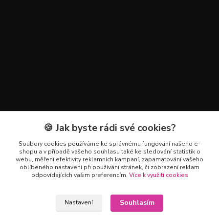
🍪 Jak byste rádi své cookies?
Kontakty
Soubory cookies používáme ke správnému fungování našeho e-
+420 602 223 614
shopu a v případě vašeho souhlasu také ke sledování statistik o
webu, měření efektivity reklamních kampaní, zapamatování vašeho
oblíbeného nastavení při používání stránek, či zobrazení reklam
info@zahradnictvipetro.cz
odpovídajících vašim preferencím.
Více k využití cookies
Souhlasím
Nastavení