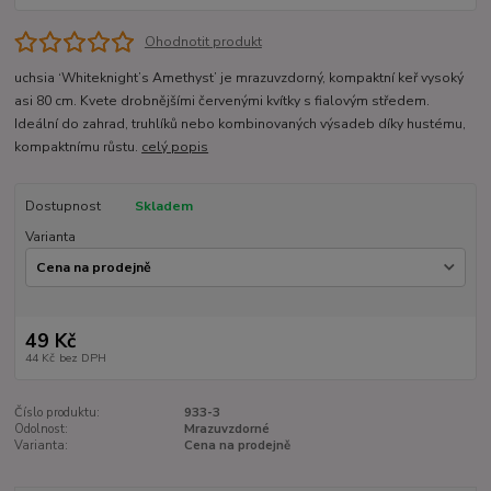
Ohodnotit produkt
uchsia ‘Whiteknight’s Amethyst’ je mrazuvzdorný, kompaktní keř vysoký
asi 80 cm. Kvete drobnějšími červenými kvítky s fialovým středem.
Ideální do zahrad, truhlíků nebo kombinovaných výsadeb díky hustému,
kompaktnímu růstu.
celý popis
Dostupnost
Skladem
Varianta
49 Kč
44 Kč
bez DPH
Číslo produktu:
933-3
Odolnost:
Mrazuvzdorné
Varianta:
Cena na prodejně