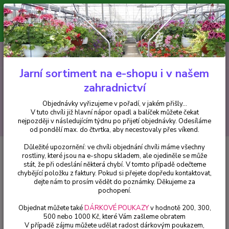
Minimální hodnota pro odeslání z e-shopu je 300 Kč.
V tuto chvíli již hlavní nápor objednávek opadl a balíček můžete čekat
nejpozději v následujícím týdnu po přijetí objednávky. Objednávky
vyřizujeme v pořadí, v jakém přišly...
0
ks
CZK
+420 602 223 614
za
0 Kč
Jarní sortiment na e-shopu i v našem
zahradnictví
Menu
Objednávky vyřizujeme v pořadí, v jakém přišly...
V tuto chvíli již hlavní nápor opadl a balíček můžete čekat
Hledat
nejpozději v následujícím týdnu po přijetí objednávky. Odesíláme
od pondělí max. do čtvrtka, aby necestovaly přes víkend.
Důležité upozornění: ve chvíli objednání chvíli máme všechny
Úvod
Fuchsie
Whiteknight,s Amethyst -mrazuvzdorná - cena na
rostliny, které jsou na e-shopu skladem, ale ojediněle se může
prodejně
stát, že při odeslání některá chybí. V tomto případě odečteme
chybějící položku z faktury. Pokud si přejete dopředu kontaktovat,
Whiteknight,s Amethyst -
dejte nám to prosím vědět do poznámky. Děkujeme za
mrazuvzdorná - cena na prodejně
pochopení.
Objednat můžete také
DÁRKOVÉ POUKAZY
v hodnotě 200, 300,
500 nebo 1000 Kč, které Vám zašleme obratem
V případě zájmu můžete udělat radost dárkovým poukazem,