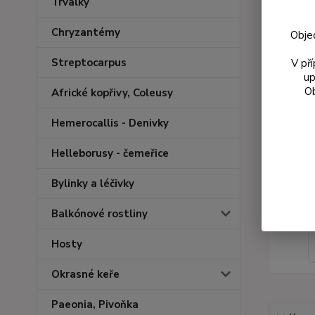
Trvalky
Chryzantémy
Obje
Streptocarpus
V př
up
Ob
Africké kopřivy, Coleusy
Hemerocallis - Denivky
Helleborusy - čemeřice
Bylinky a léčivky
Balkónové rostliny
Hosty
Okrasné keře
Paeonia, Pivoňka