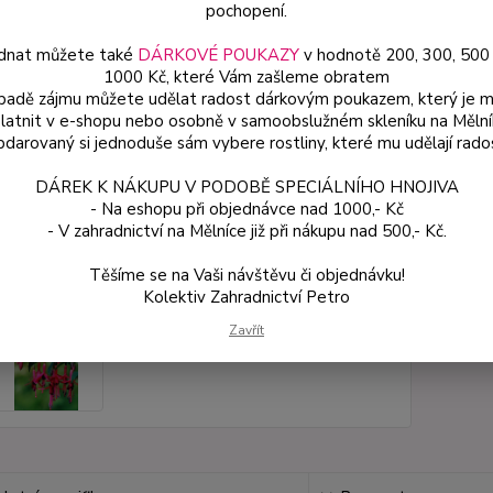
pochopení.
dnat můžete také
DÁRKOVÉ POUKAZY
v hodnotě 200, 300, 500
Dos
1000 Kč, které Vám zašleme obratem
Var
ípadě zájmu můžete udělat radost dárkovým poukazem, který je 
latnit v e-shopu nebo osobně v samoobslužném skleníku na Mělní
darovaný si jednoduše sám vybere rostliny, které mu udělají rado
ce
DÁREK K NÁKUPU V PODOBĚ SPECIÁLNÍHO HNOJIVA
49
- Na eshopu při objednávce nad 1000,- Kč
od
- V zahradnictví na Mělníce již při nákupu nad 500,- Kč.
Těšíme se na Vaši návštěvu či objednávku!
Číslo p
Kolektiv Zahradnictví Petro
Zavřít