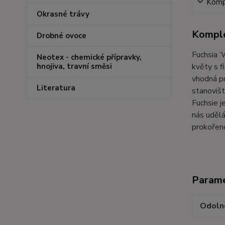
Kompl
Okrasné trávy
Komple
Drobné ovoce
Fuchsia ‘
Neotex - chemické přípravky,
květy s f
hnojiva, travní směsi
vhodná pr
Literatura
stanovišt
Fuchsie j
nás udělá
prokořen
Param
Odoln