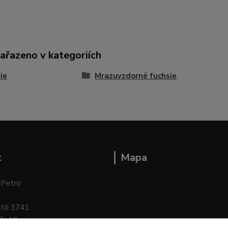
zařazeno v kategoriích
ie
Mrazuvzdorné fuchsie
t
Mapa
 Petro
stě 3741
ík–Mlazice