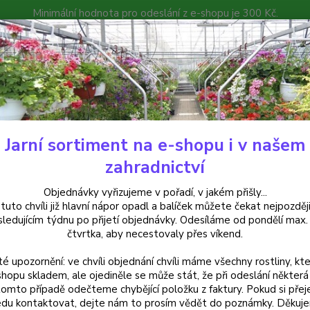
Minimální hodnota pro odeslání z e-shopu je 300 Kč.
íček můžete čekat nejpozději v následujícím týdnu po přijetí objedná
atalog
Poradna
Kontakty
Nevíte
Hledat
+420
Jarní sortiment na e-shopu i v našem
uchsie
Whiteknight,s Amethyst -mrazuvzdorná 933
zahradnictví
eknight,s Amethyst -mrazuvzd
Objednávky vyřizujeme v pořadí, v jakém přišly...
 tuto chvíli již hlavní nápor opadl a balíček můžete čekat nejpozději
sledujícím týdnu po přijetí objednávky. Odesíláme od pondělí max.
čtvrtka, aby necestovaly přes víkend.
uchsia
té upozornění: ve chvíli objednání chvíli máme všechny rostliny, kte
vysoký
shopu skladem, ale ojediněle se může stát, že při odeslání některá 
střede
tomto případě odečteme chybějící položku z faktury. Pokud si přej
díky h
du kontaktovat, dejte nám to prosím vědět do poznámky. Děkuj