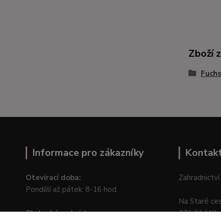
Zboží 
Fuchs
Informace pro zákazníky
Kontak
Otevírací doba:
Zahradnictví
Pondělí až pátek: 8-16 hod.
Na Staré ce
Obchodní podmínky
276 01 Měln