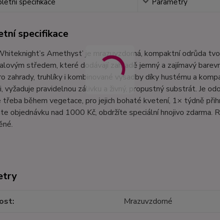
etní specifikace
Parametry
tní specifikace
Whiteknight’s Amethyst’ je mrazuvzdorná, kompaktní odrůda tvoř
ialovým středem, které dodávají zahradě jemný a zajímavý barevn
o zahrady, truhlíky i kombinované výsadby díky hustému a kompa
i, vyžaduje pravidelnou zálivku a živný, propustný substrát. Je 
e třeba během vegetace, pro jejich bohaté kvetení, 1× týdně při
te objednávku nad 1000 Kč, obdržíte speciální hnojivo zdarma. R
ěné.
etry
ost
Mrazuvzdorné