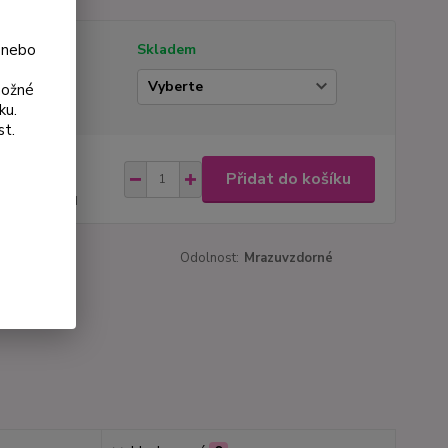
 nebo
tupnost
Skladem
ianta
možné
ku.
st.
na od
Přidat do košíku
 Kč
44 Kč
bez DPH
roduktu:
933
Odolnost:
Mrazuvzdorné