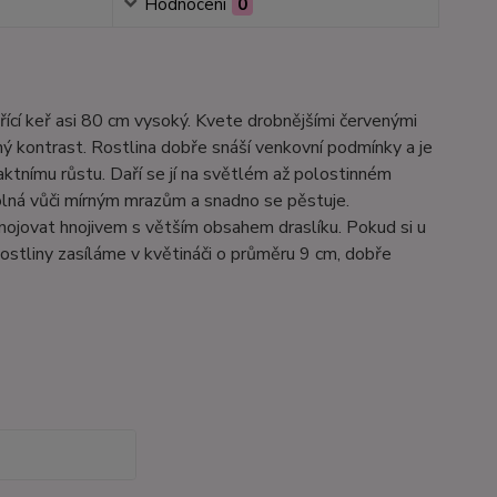
Hodnocení
0
ící keř asi 80 cm vysoký. Kvete drobnějšími červenými
ý kontrast. Rostlina dobře snáší venkovní podmínky a je
ktnímu růstu. Daří se jí na světlém až polostinném
odolná vůči mírným mrazům a snadno se pěstuje.
hnojovat hnojivem s větším obsahem draslíku. Pokud si u
ostliny zasíláme v květináči o průměru 9 cm, dobře