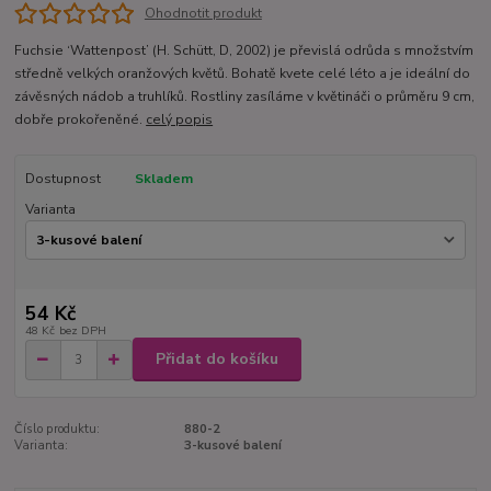
Ohodnotit produkt
Fuchsie ‘Wattenpost’ (H. Schütt, D, 2002) je převislá odrůda s množstvím
středně velkých oranžových květů. Bohatě kvete celé léto a je ideální do
závěsných nádob a truhlíků. Rostliny zasíláme v květináči o průměru 9 cm,
dobře prokořeněné.
celý popis
Dostupnost
Skladem
Varianta
54 Kč
48 Kč
bez DPH
Přidat do košíku
Číslo produktu:
880-2
Varianta:
3-kusové balení