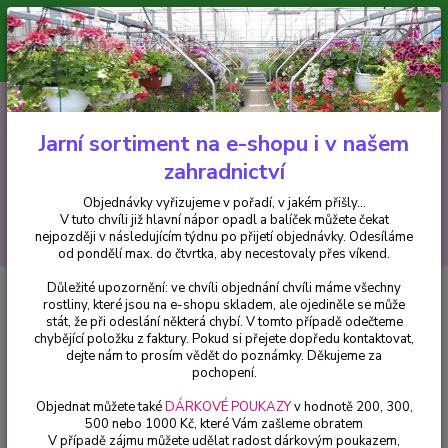
Minimální hodnota pro odeslání z e-shopu je 300 Kč.
V tuto chvíli již hlavní nápor objednávek opadl a balíček můžete čekat
nejpozději v následujícím týdnu po přijetí objednávky. Objednávky
vyřizujeme v pořadí, v jakém přišly...
0
ks
CZK
+420 602 223 614
za
0 Kč
Jarní sortiment na e-shopu i v našem
zahradnictví
Menu
Objednávky vyřizujeme v pořadí, v jakém přišly...
V tuto chvíli již hlavní nápor opadl a balíček můžete čekat
Hledat
nejpozději v následujícím týdnu po přijetí objednávky. Odesíláme
od pondělí max. do čtvrtka, aby necestovaly přes víkend.
Důležité upozornění: ve chvíli objednání chvíli máme všechny
Úvod
Fuchsie
Wattenpost. Fuchsie (Šl. Hartwig Schütt,D,2002) - cena za
rostliny, které jsou na e-shopu skladem, ale ojediněle se může
kus v 3-kusovém balení
stát, že při odeslání některá chybí. V tomto případě odečteme
chybějící položku z faktury. Pokud si přejete dopředu kontaktovat,
Wattenpost. Fuchsie (Šl. Hartwig
dejte nám to prosím vědět do poznámky. Děkujeme za
Schütt,D,2002) - cena za kus v 3-
pochopení.
kusovém balení
Objednat můžete také
DÁRKOVÉ POUKAZY
v hodnotě 200, 300,
500 nebo 1000 Kč, které Vám zašleme obratem
V případě zájmu můžete udělat radost dárkovým poukazem,