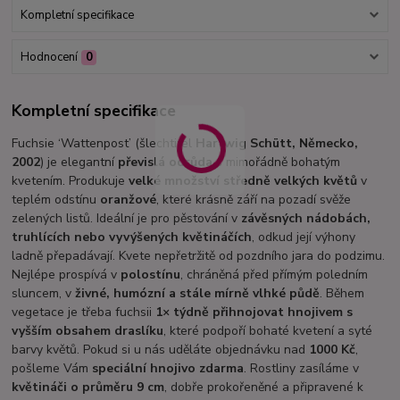
Kompletní specifikace
Hodnocení
0
Kompletní specifikace
Fuchsie ‘Wattenpost’ (šlechtitel
Hartwig Schütt, Německo,
2002
) je elegantní
převislá odrůda
s mimořádně bohatým
kvetením. Produkuje
velké množství středně velkých květů
v
teplém odstínu
oranžové
, které krásně září na pozadí svěže
zelených listů. Ideální je pro pěstování v
závěsných nádobách,
truhlících nebo vyvýšených květináčích
, odkud její výhony
ladně přepadávají. Kvete nepřetržitě od pozdního jara do podzimu.
Nejlépe prospívá v
polostínu
, chráněná před přímým poledním
sluncem, v
živné, humózní a stále mírně vlhké půdě
. Během
vegetace je třeba fuchsii
1× týdně přihnojovat hnojivem s
vyšším obsahem draslíku
, které podpoří bohaté kvetení a syté
barvy květů. Pokud si u nás uděláte objednávku nad
1000 Kč
,
pošleme Vám
speciální hnojivo zdarma
. Rostliny zasíláme v
květináči o průměru 9 cm
, dobře prokořeněné a připravené k