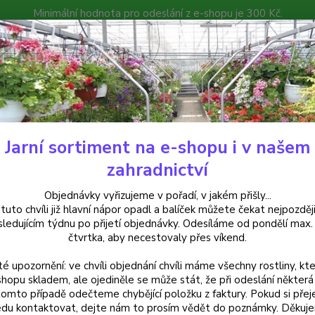
Minimální hodnota pro odeslání z e-shopu je 300 Kč.
íček můžete čekat nejpozději v následujícím týdnu po přijetí objedná
atalog
Poradna
Kontakty
Nevíte
Hledat
+420
Jarní sortiment na e-shopu i v našem
uchsie
Walz Mandolin Fuchsie - cena na prodejně
zahradnictví
 Mandolin Fuchsie - cena na pr
Objednávky vyřizujeme v pořadí, v jakém přišly...
 tuto chvíli již hlavní nápor opadl a balíček můžete čekat nejpozději
sledujícím týdnu po přijetí objednávky. Odesíláme od pondělí max.
čtvrtka, aby necestovaly přes víkend.
Fuchsi
té upozornění: ve chvíli objednání chvíli máme všechny rostliny, kte
výrazn
shopu skladem, ale ojediněle se může stát, že při odeslání některá 
nádobá
tomto případě odečteme chybějící položku z faktury. Pokud si přej
prokoř
du kontaktovat, dejte nám to prosím vědět do poznámky. Děkuj