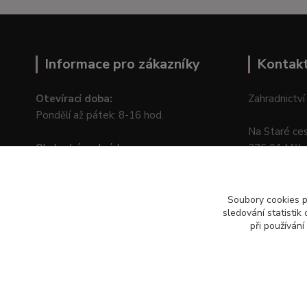
Informace pro zákazníky
Kontak
Otevírací doba:
Zahradnictví
Pondělí až pátek: 8-16 hod.
Na Staré ce
Obchodní podmínky
276 01 Měln
Online odstoupení od kupní smlouvy
Soubory cookies 
sledování statisti
při používání