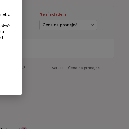
 nebo
tupnost
Není skladem
ianta
možné
ku.
st.
 Kč
Kč
bez DPH
roduktu:
447-3
Varianta:
Cena na prodejně