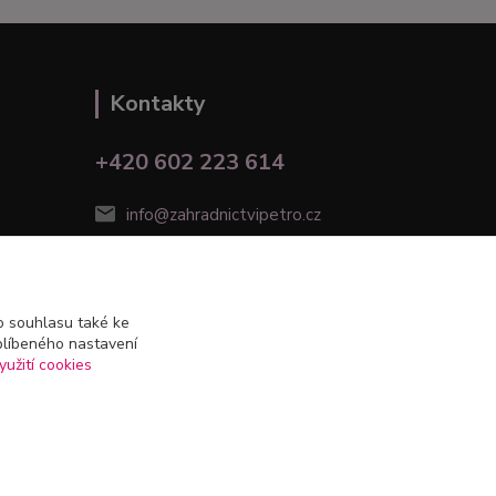
Kontakty
+420 602 223 614
info@zahradnictvipetro.cz
 souhlasu také ke
blíbeného nastavení
yužití cookies