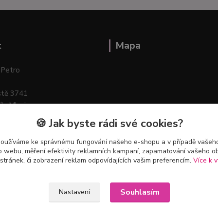
t
Mapa
 Petro
stě 3741
ík–Mlazice
🍪 Jak byste rádi své cookies?
používáme ke správnému fungování našeho e-shopu a v případě vašeho
k o webu, měření efektivity reklamních kampaní, zapamatování vašeho o
 stránek, či zobrazení reklam odpovídajících vašim preferencím.
Více k v
Souhlasím
Nastavení