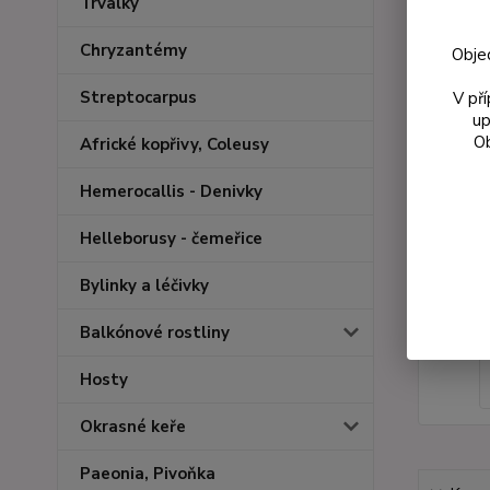
Trvalky
Chryzantémy
Obje
Streptocarpus
V př
up
Ob
Africké kopřivy, Coleusy
Hemerocallis - Denivky
Helleborusy - čemeřice
Bylinky a léčivky
Balkónové rostliny
Hosty
Okrasné keře
Paeonia, Pivoňka