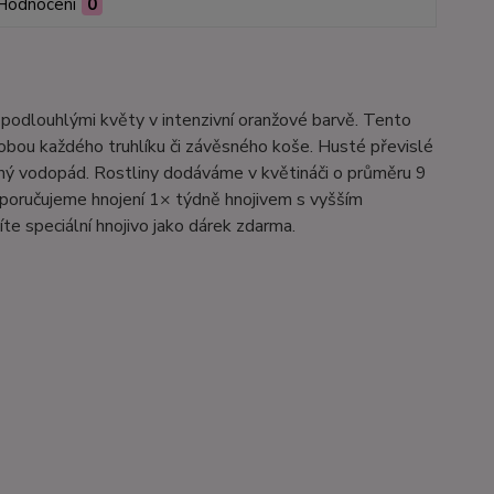
Hodnocení
0
i podlouhlými květy v intenzivní oranžové barvě. Tento
dobou každého truhlíku či závěsného koše. Husté převislé
ný vodopád. Rostliny dodáváme v květináči o průměru 9
poručujeme hnojení 1× týdně hnojivem s vyšším
e speciální hnojivo jako dárek zdarma.