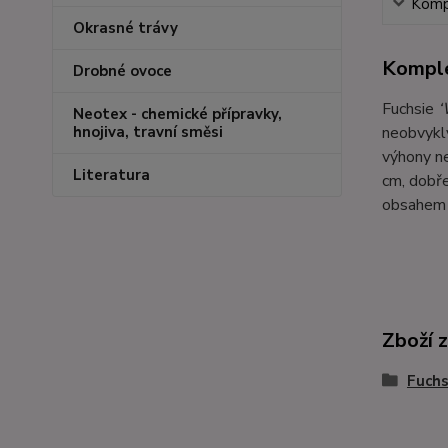
Kompl
Okrasné trávy
Komple
Drobné ovoce
Fuchsie
‘
Neotex - chemické přípravky,
neobvyklý
hnojiva, travní směsi
výhony ne
Literatura
cm, dobře
obsahem d
Zboží 
Fuchs