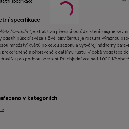
etní specifikace
tní specifikace
Walz Mandolin’
je atraktivní převislá odrůda, která zaujme svým
 odstín působí svěže a živě, díky čemuž je rostlina výraznou oz
sou množství květů po celou sezónu a vytvářejí nádherný barev
 prokořeněné a připravené k dalšímu růstu. V době vegetace do
raslíku pro podporu kvetení. Při objednávce nad 1000 Kč obdržít
zařazeno v kategoriích
ie