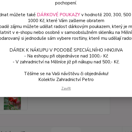
pochopení.
dnat můžete také
DÁRKOVÉ POUKAZY
v hodnotě 200, 300, 500
Dos
1000 Kč, které Vám zašleme obratem
Var
ípadě zájmu můžete udělat radost dárkovým poukazem, který je 
latnit v e-shopu nebo osobně v samoobslužném skleníku na Mělní
darovaný si jednoduše sám vybere rostliny, které mu udělají rado
49
DÁREK K NÁKUPU V PODOBĚ SPECIÁLNÍHO HNOJIVA
44 
- Na eshopu při objednávce nad 1000,- Kč
- V zahradnictví na Mělníce již při nákupu nad 500,- Kč.
Číslo p
Těšíme se na Vaši návštěvu či objednávku!
Kolektiv Zahradnictví Petro
Zavřít