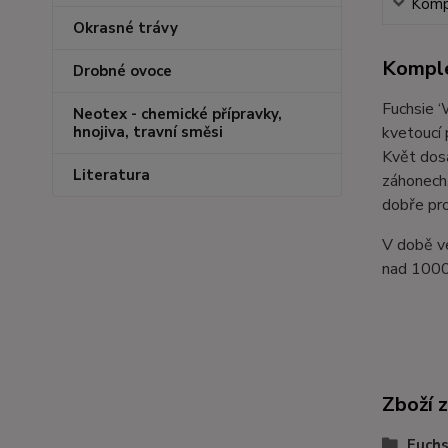
Kompl
Okrasné trávy
Komple
Drobné ovoce
Fuchsie 
Neotex - chemické přípravky,
kvetoucí 
hnojiva, travní směsi
Květ dosa
Literatura
záhonech.
dobře pro
V době ve
nad 1000 
Zboží 
Fuchs