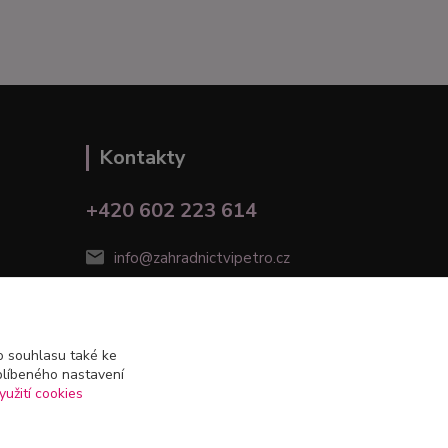
Kontakty
+420 602 223 614
info@zahradnictvipetro.cz
 souhlasu také ke
blíbeného nastavení
yužití cookies