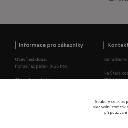
Informace pro zákazníky
Kontak
Otevírací doba:
Zahradnictví
Pondělí až pátek: 8-16 hod.
Na Staré ce
Obchodní podmínky
276 01 Měln
Online odstoupení od kupní smlouvy
Soubory cookies 
sledování statisti
při používání