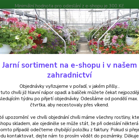
Minimální hodnota pro odeslání z e-shopu je 300 Kč.
íček můžete čekat nejpozději v následujícím týdnu po přijetí objedná
atalog
Poradna
Kontakty
Nevíte
Hledat
+420
Jarní sortiment na e-shopu i v našem
uchsie
Walz Lucifer Fuchsie - cena na prodejně
zahradnictví
 Lucifer Fuchsie - cena na prod
Objednávky vyřizujeme v pořadí, v jakém přišly...
 tuto chvíli již hlavní nápor opadl a balíček můžete čekat nejpozději
sledujícím týdnu po přijetí objednávky. Odesíláme od pondělí max.
čtvrtka, aby necestovaly přes víkend.
Fuchsi
té upozornění: ve chvíli objednání chvíli máme všechny rostliny, kte
polopř
shopu skladem, ale ojediněle se může stát, že při odeslání některá 
sytě f
tomto případě odečteme chybějící položku z faktury. Pokud si přej
truhlík
du kontaktovat, dejte nám to prosím vědět do poznámky. Děkuj