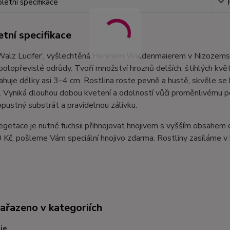
etní specifikace
tní specifikace
‘Walz Lucifer’, vyšlechtěná Henkiem Waldenmaierem v Nizozemsk
polopřevislé odrůdy. Tvoří množství hroznů delších, štíhlých květ
huje délky asi 3–4 cm. Rostlina roste pevně a hustě, skvěle se ho
 Vyniká dlouhou dobou kvetení a odolností vůči proměnlivému poč
pustný substrát a pravidelnou zálivku.
getace je nutné fuchsii přihnojovat hnojivem s vyšším obsahem 
Kč, pošleme Vám speciální hnojivo zdarma. Rostliny zasíláme v 
zařazeno v kategoriích
ie