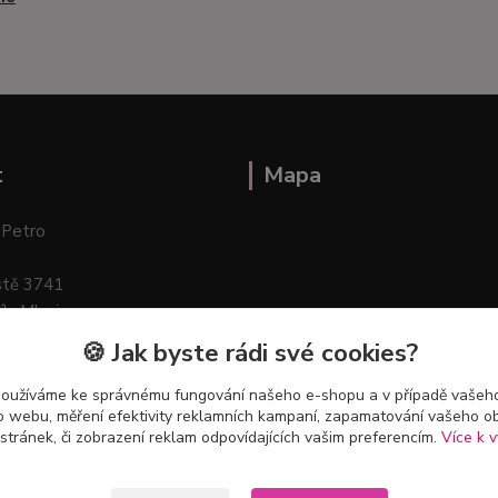
t
Mapa
 Petro
stě 3741
ík–Mlazice
🍪 Jak byste rádi své cookies?
používáme ke správnému fungování našeho e-shopu a v případě vašeho
k o webu, měření efektivity reklamních kampaní, zapamatování vašeho o
 stránek, či zobrazení reklam odpovídajících vašim preferencím.
Více k v