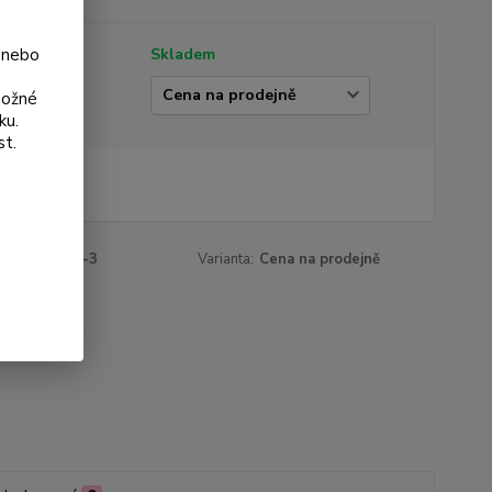
 nebo
tupnost
Skladem
ianta
možné
ku.
st.
 Kč
Kč
bez DPH
roduktu:
616-3
Varianta:
Cena na prodejně