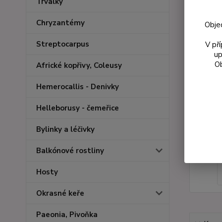
Trvalky
Chryzantémy
Obje
Streptocarpus
V př
up
Ob
Africké kopřivy, Coleusy
Hemerocallis - Denivky
Helleborusy - čemeřice
Bylinky a léčivky
Balkónové rostliny
Hosty
Okrasné keře
Paeonia, Pivoňka