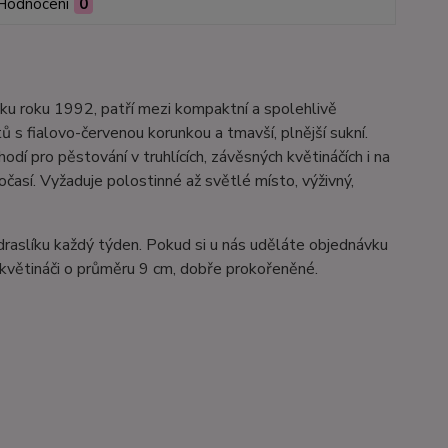
Hodnocení
0
u roku 1992, patří mezi kompaktní a spolehlivě
ů s fialovo-červenou korunkou a tmavší, plnější sukní.
dí pro pěstování v truhlících, závěsných květináčích i na
así. Vyžaduje polostinné až světlé místo, výživný,
draslíku každý týden. Pokud si u nás uděláte objednávku
květináči o průměru 9 cm, dobře prokořeněné.