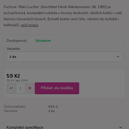
Fuchsie ‘Walz Lucifer’ (šlechtitel Henk Waldenmaier, NL 1992) je
polopřevislá, kompaktní odrůda s hrozny drobných, delších květů v sytě
fialovo-červených tónech. Bohatě kvete celé léto, ideální do truhlíků i
květináčů.
celý popis
Dostupnost
Skladem
Varianta
59 Kč
53 Kč
bez DPH
Přidat do košíku
Číslo produktu:
616-1
Varianta:
1 ks
Kompletní specifikace