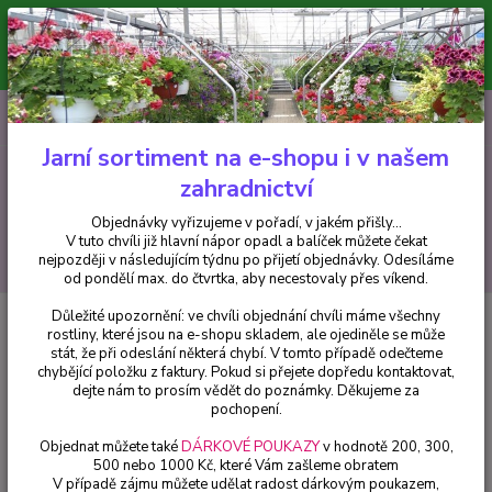
Minimální hodnota pro odeslání z e-shopu je 300 Kč.
V tuto chvíli již hlavní nápor objednávek opadl a balíček můžete čekat
nejpozději v následujícím týdnu po přijetí objednávky. Objednávky
vyřizujeme v pořadí, v jakém přišly...
0
ks
CZK
+420 602 223 614
za
0 Kč
Jarní sortiment na e-shopu i v našem
zahradnictví
Menu
Objednávky vyřizujeme v pořadí, v jakém přišly...
V tuto chvíli již hlavní nápor opadl a balíček můžete čekat
Hledat
nejpozději v následujícím týdnu po přijetí objednávky. Odesíláme
od pondělí max. do čtvrtka, aby necestovaly přes víkend.
Důležité upozornění: ve chvíli objednání chvíli máme všechny
Úvod
Fuchsie
Walz Lucifer Fuchsie - 1 ks
rostliny, které jsou na e-shopu skladem, ale ojediněle se může
stát, že při odeslání některá chybí. V tomto případě odečteme
Walz Lucifer Fuchsie - 1 ks
chybějící položku z faktury. Pokud si přejete dopředu kontaktovat,
dejte nám to prosím vědět do poznámky. Děkujeme za
pochopení.
Objednat můžete také
DÁRKOVÉ POUKAZY
v hodnotě 200, 300,
500 nebo 1000 Kč, které Vám zašleme obratem
V případě zájmu můžete udělat radost dárkovým poukazem,