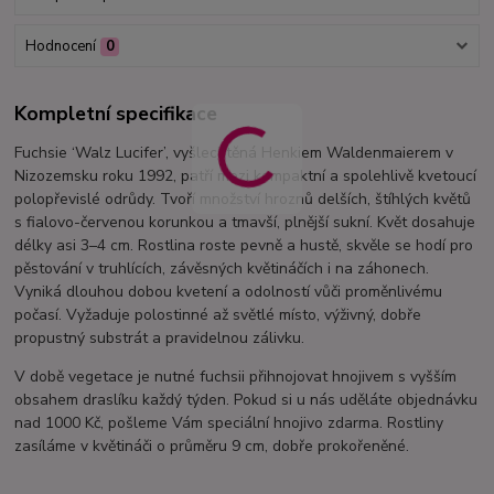
Hodnocení
0
Kompletní specifikace
Fuchsie ‘Walz Lucifer’, vyšlechtěná Henkiem Waldenmaierem v
Nizozemsku roku 1992, patří mezi kompaktní a spolehlivě kvetoucí
polopřevislé odrůdy. Tvoří množství hroznů delších, štíhlých květů
s fialovo-červenou korunkou a tmavší, plnější sukní. Květ dosahuje
délky asi 3–4 cm. Rostlina roste pevně a hustě, skvěle se hodí pro
pěstování v truhlících, závěsných květináčích i na záhonech.
Vyniká dlouhou dobou kvetení a odolností vůči proměnlivému
počasí. Vyžaduje polostinné až světlé místo, výživný, dobře
propustný substrát a pravidelnou zálivku.
V době vegetace je nutné fuchsii přihnojovat hnojivem s vyšším
obsahem draslíku každý týden. Pokud si u nás uděláte objednávku
nad 1000 Kč, pošleme Vám speciální hnojivo zdarma. Rostliny
zasíláme v květináči o průměru 9 cm, dobře prokořeněné.