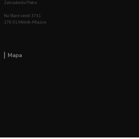
Zahradnictví Petro
Na Staré cestě 3741
276 01 Mělník–Mlazice
Mapa