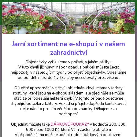
Minimální hodnota pro odeslání z e-shopu je 300 Kč.
V tuto chvíli již hlavní nápor objednávek opadl a balíček můžete čekat
nejpozději v následujícím týdnu po přijetí objednávky. Objednávky
vyřizujeme v pořadí, v jakém přišly...
0
ks
CZK
+420 602 223 614
za
0 Kč
Jarní sortiment na e-shopu i v našem
zahradnictví
Menu
Objednávky vyřizujeme v pořadí, v jakém přišly...
V tuto chvíli již hlavní nápor opadl a balíček můžete čekat
Hledat
nejpozději v následujícím týdnu po přijetí objednávky. Odesíláme
od pondělí max. do čtvrtka, aby necestovaly přes víkend.
Důležité upozornění: ve chvíli objednání chvíli máme všechny
Úvod
Fuchsie
Walz Bambardar Fuchsie (Šl Henk
rostliny, které jsou na e-shopu skladem, ale ojediněle se může
Waldenmaier,NL.2001) - 1 ks
stát, že při odeslání některá chybí. V tomto případě odečteme
chybějící položku z faktury. Pokud si přejete dopředu kontaktovat,
Walz Bambardar Fuchsie (Šl
dejte nám to prosím vědět do poznámky. Děkujeme za
Henk Waldenmaier,NL.2001) - 1
pochopení.
ks
Objednat můžete také
DÁRKOVÉ POUKAZY
v hodnotě 200, 300,
500 nebo 1000 Kč, které Vám zašleme obratem
V případě zájmu můžete udělat radost dárkovým poukazem,