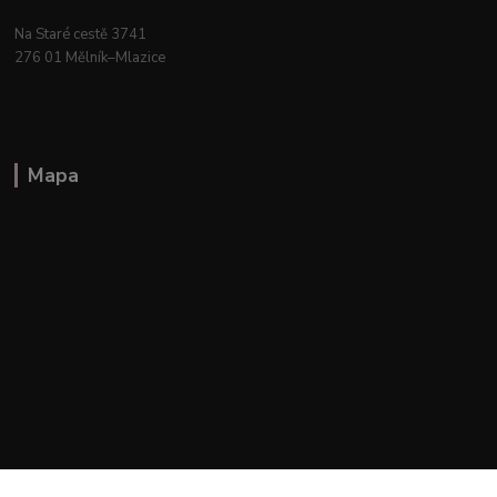
Na Staré cestě 3741
276 01 Mělník–Mlazice
Mapa