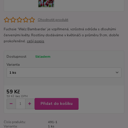
Ohodnotit produkt
Fuchsie ‘Walz Bambardar’ je vzpřímená, vzrůstná odrůda s dlouhými
červenými květy. Rostliny dodáváme v květináči o průměru 9 cm, dobře
prokořeněné.
celý popis
Dostupnost
Skladem
Varianta
59 Kč
53 Kč
bez DPH
Přidat do košíku
Číslo produktu:
491-1
Varianta:
1 ks