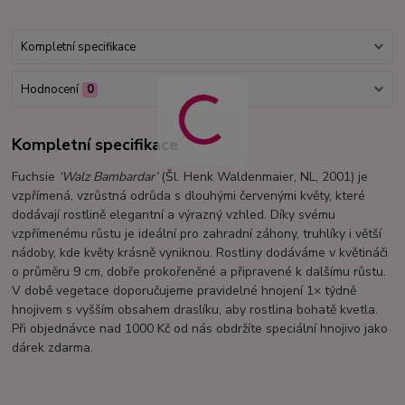
Kompletní specifikace
Hodnocení
0
Kompletní specifikace
Fuchsie
‘Walz Bambardar’
(Šl. Henk Waldenmaier, NL, 2001) je
vzpřímená, vzrůstná odrůda s dlouhými červenými květy, které
dodávají rostlině elegantní a výrazný vzhled. Díky svému
vzpřímenému růstu je ideální pro zahradní záhony, truhlíky i větší
nádoby, kde květy krásně vyniknou. Rostliny dodáváme v květináči
o průměru 9 cm, dobře prokořeněné a připravené k dalšímu růstu.
V době vegetace doporučujeme pravidelné hnojení 1× týdně
hnojivem s vyšším obsahem draslíku, aby rostlina bohatě kvetla.
Při objednávce nad 1000 Kč od nás obdržíte speciální hnojivo jako
dárek zdarma.