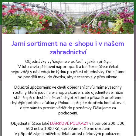
Minimální hodnota pro odeslání z e-shopu je 300 Kč.
V tuto chvíli již hlavní nápor objednávek opadl a balíček můžete čekat
nejpozději v následujícím týdnu po přijetí objednávky. Objednávky
vyřizujeme v pořadí, v jakém přišly...
0
ks
CZK
+420 602 223 614
za
0 Kč
Jarní sortiment na e-shopu i v našem
zahradnictví
Menu
Objednávky vyřizujeme v pořadí, v jakém přišly...
V tuto chvíli již hlavní nápor opadl a balíček můžete čekat
Hledat
nejpozději v následujícím týdnu po přijetí objednávky. Odesíláme
od pondělí max. do čtvrtka, aby necestovaly přes víkend.
Důležité upozornění: ve chvíli objednání chvíli máme všechny
Úvod
Fuchsie
Walz Althorn - 1 ks
rostliny, které jsou na e-shopu skladem, ale ojediněle se může
stát, že při odeslání některá chybí. V tomto případě odečteme
Walz Althorn - 1 ks
chybějící položku z faktury. Pokud si přejete dopředu kontaktovat,
dejte nám to prosím vědět do poznámky. Děkujeme za
pochopení.
Objednat můžete také
DÁRKOVÉ POUKAZY
v hodnotě 200, 300,
500 nebo 1000 Kč, které Vám zašleme obratem
V případě zájmu můžete udělat radost dárkovým poukazem,