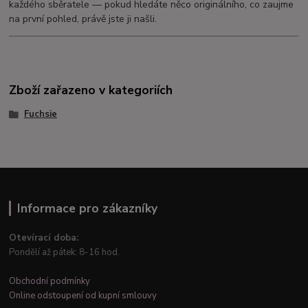
každého sběratele — pokud hledáte něco originálního, co zaujme
na první pohled, právě jste ji našli.
Zboží zařazeno v kategoriích
Fuchsie
Informace pro zákazníky
Otevírací doba:
Pondělí až pátek: 8-16 hod.
Obchodní podmínky
Online odstoupení od kupní smlouvy