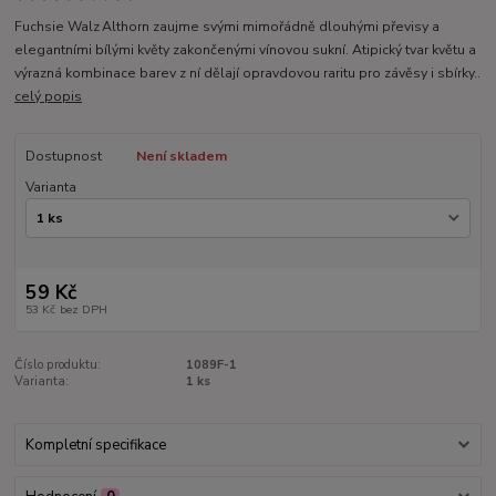
Fuchsie Walz Althorn zaujme svými mimořádně dlouhými převisy a
elegantními bílými květy zakončenými vínovou sukní. Atipický tvar květu a
výrazná kombinace barev z ní dělají opravdovou raritu pro závěsy i sbírky..
celý popis
Dostupnost
Není skladem
Varianta
59 Kč
53 Kč
bez DPH
Číslo produktu:
1089F-1
Varianta:
1 ks
Kompletní specifikace