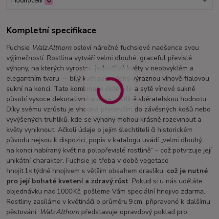
Hodnocení
0
Kompletní specifikace
Fuchsie
Walz Althorn
osloví náročné fuchsiové nadšence svou
výjimečností. Rostlina vytváří velmi dlouhé, graceful převislé
výhony, na kterých vyrostou jednotlivé květy v neobvyklém a
elegantním tvaru — bílý květ zakončený výraznou vínově‑fialovou
sukní na konci. Tato kombinace čistě bílé a sytě vínové sukně
působí vysoce dekorativně a dává rostlině sběratelskou hodnotu.
Díky svému vzrůstu je vhodná především do závěsných košů nebo
vyvýšených truhlíků, kde se výhony mohou krásně rozevinout a
květy vyniknout. Ačkoli údaje o jejím šlechtiteli či historickém
původu nejsou k dispozici, popis v katalogu uvádí „velmi dlouhý,
na konci nabíraný květ na polopřevislé rostlině“ – což potvrzuje její
unikátní charakter. Fuchsie je třeba v době vegetace
hnojit 1× týdně hnojivem s větším obsahem draslíku,
což je nutné
pro její bohaté kvetení a zdravý růst
. Pokud si u nás uděláte
objednávku nad 1000 Kč, pošleme Vám speciální hnojivo zdarma.
Rostliny zasíláme v květináči o průměru 9 cm, připravené k dalšímu
pěstování.
Walz Althorn
představuje opravdový poklad pro