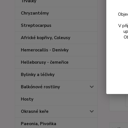
Trvalky
Chryzantémy
Obje
Streptocarpus
V př
up
Ob
Africké kopřivy, Coleusy
Hemerocallis - Denivky
Helleborusy - čemeřice
Bylinky a léčivky
Balkónové rostliny
Hosty
Okrasné keře
Paeonia, Pivoňka