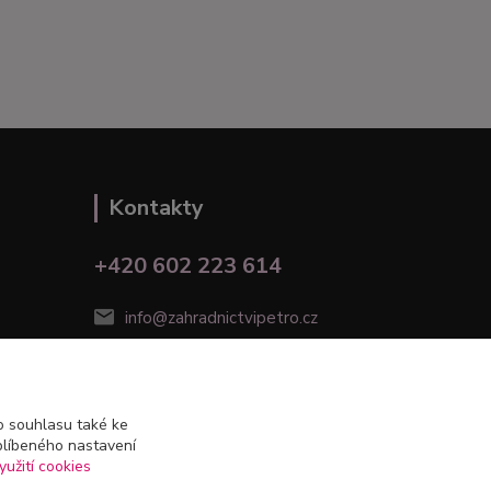
Kontakty
+420 602 223 614
info@zahradnictvipetro.cz
 souhlasu také ke
blíbeného nastavení
yužití cookies