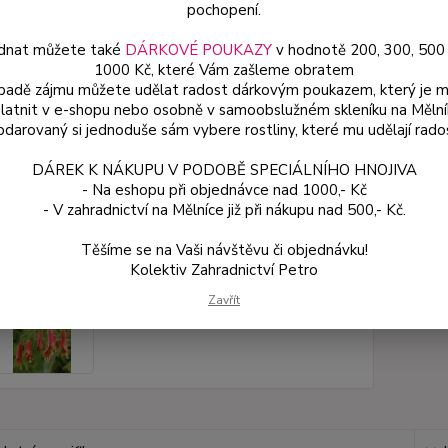
pochopení.
dnat můžete také
DÁRKOVÉ POUKAZY
v hodnotě 200, 300, 500
Dos
1000 Kč, které Vám zašleme obratem
Var
ípadě zájmu můžete udělat radost dárkovým poukazem, který je 
latnit v e-shopu nebo osobně v samoobslužném skleníku na Mělní
darovaný si jednoduše sám vybere rostliny, které mu udělají rado
49
DÁREK K NÁKUPU V PODOBĚ SPECIÁLNÍHO HNOJIVA
44 
- Na eshopu při objednávce nad 1000,- Kč
- V zahradnictví na Mělníce již při nákupu nad 500,- Kč.
Číslo p
Těšíme se na Vaši návštěvu či objednávku!
Kolektiv Zahradnictví Petro
Zavřít