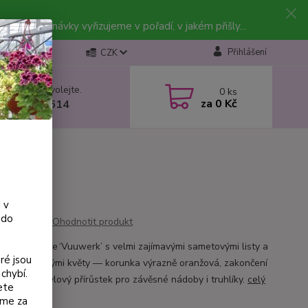
vky. Objednávky vyřizujeme v pořadí, v jakém přišly...
Přihlášení
CZK
 si rady? Zavolejte.
0
ks
za
0 Kč
 602 223 614
 v
 do
Ohodnotit produkt
evislá fuchsie ‘Vuuwerk’ s velmi zajímavými sametovými listy a
ré jsou
mi trubkovitými květy — korunka výrazně oranžová, zakončení
chybí.
oranžové. Stylový přírůstek pro závěsné nádoby i truhlíky.
celý
ete
eme za