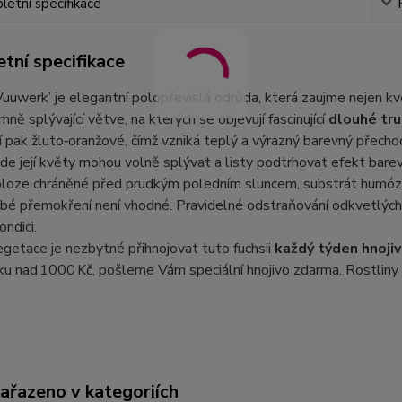
etní specifikace
tní specifikace
Vuuwerk’ je elegantní polopřevislá odrůda, která zaujme nejen kvě
mně splývající větve, na kterých se objevují fascinující
dlouhé tru
 pak žluto‑oranžové, čímž vzniká teplý a výrazný barevný přecho
 kde její květy mohou volně splývat a listy podtrhovat efekt bar
oloze chráněné před prudkým poledním sluncem, substrát humóz
é přemokření není vhodné. Pravidelné odstraňování odkvetlých 
ondici.
getace je nezbytné přihnojovat tuto fuchsii
každý týden hnoji
u nad 1000 Kč, pošleme Vám speciální hnojivo zdarma. Rostliny 
zařazeno v kategoriích