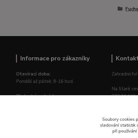
Fuchs
Informace pro zákazníky
Kontak
Otevírací doba:
Zahradnictví
Pondělí až pátek: 8-16 hod.
Na Staré ce
Obchodní podmínky
276 01 Měln
Online odstoupení od kupní smlouvy
Soubory cookies 
sledování statisti
při používání