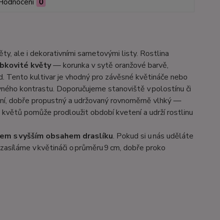
Hodnocení
0
ty, ale i dekorativními sametovými listy. Rostlina
bkovité květy
— korunka v sytě oranžové barvě,
d. Tento kultivar je vhodný pro závěsné květináče nebo
evného kontrastu. Doporučujeme stanoviště v polostínu či
ní, dobře propustný a udržovaný rovnoměrně vlhký —
květů pomůže prodloužit období kvetení a udrží rostlinu
vem s vyšším obsahem draslíku
. Pokud si u nás uděláte
zasíláme v květináči o průměru 9 cm, dobře proko