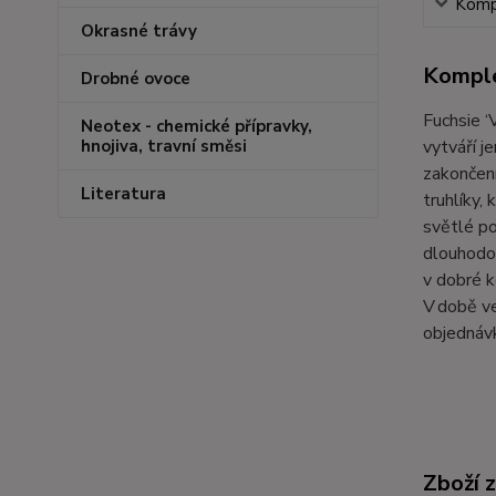
Kompl
Okrasné trávy
Komple
Drobné ovoce
Fuchsie ‘
Neotex - chemické přípravky,
vytváří je
hnojiva, travní směsi
zakončení
Literatura
truhlíky,
světlé p
dlouhodob
v dobré k
V době ve
objednávk
Zboží 