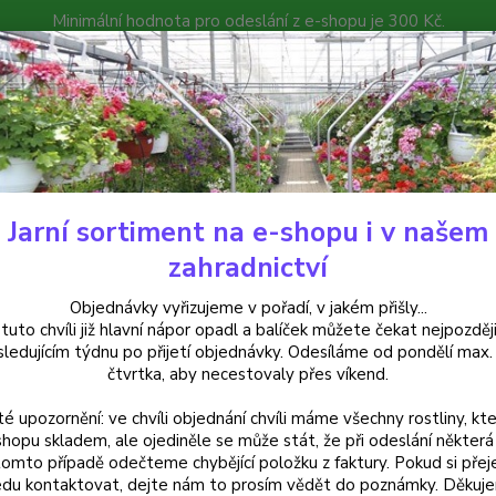
Minimální hodnota pro odeslání z e-shopu je 300 Kč.
íček můžete čekat nejpozději v následujícím týdnu po přijetí objedná
atalog
Poradna
Kontakty
Nevíte
Hledat
+420
Jarní sortiment na e-shopu i v našem
uchsie
Vuuwerk Fuchsie - cena na prodejně
zahradnictví
erk Fuchsie - cena na prodejně
Objednávky vyřizujeme v pořadí, v jakém přišly...
 tuto chvíli již hlavní nápor opadl a balíček můžete čekat nejpozději
sledujícím týdnu po přijetí objednávky. Odesíláme od pondělí max.
čtvrtka, aby necestovaly přes víkend.
Polopř
té upozornění: ve chvíli objednání chvíli máme všechny rostliny, kte
dlouhý
shopu skladem, ale ojediněle se může stát, že při odeslání některá 
žluto‑
tomto případě odečteme chybějící položku z faktury. Pokud si přej
popis
du kontaktovat, dejte nám to prosím vědět do poznámky. Děkuj