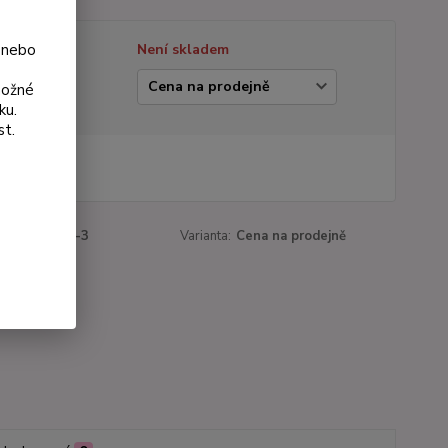
 nebo
tupnost
Není skladem
ianta
možné
ku.
st.
 Kč
Kč
bez DPH
roduktu:
688-3
Varianta:
Cena na prodejně