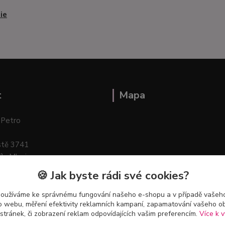
ie
t
Mapa
 Petro
stě 3741
ík–Mlazice
🍪 Jak byste rádi své cookies?
používáme ke správnému fungování našeho e-shopu a v případě vašeho
k o webu, měření efektivity reklamních kampaní, zapamatování vašeho o
 stránek, či zobrazení reklam odpovídajících vašim preferencím.
Více k v