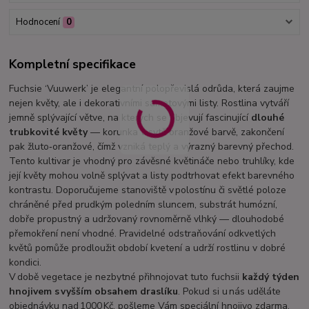
Hodnocení
0
Kompletní specifikace
Fuchsie ‘Vuuwerk’ je elegantní polopřevislá odrůda, která zaujme
nejen květy, ale i dekorativními sametovými listy. Rostlina vytváří
jemně splývající větve, na kterých se objevují fascinující
dlouhé
trubkovité květy
— korunka v sytě oranžové barvě, zakončení
pak žluto‑oranžové, čímž vzniká teplý a výrazný barevný přechod.
Tento kultivar je vhodný pro závěsné květináče nebo truhlíky, kde
její květy mohou volně splývat a listy podtrhovat efekt barevného
kontrastu. Doporučujeme stanoviště v polostínu či světlé poloze
chráněné před prudkým poledním sluncem, substrát humózní,
dobře propustný a udržovaný rovnoměrně vlhký — dlouhodobé
přemokření není vhodné. Pravidelné odstraňování odkvetlých
květů pomůže prodloužit období kvetení a udrží rostlinu v dobré
kondici.
V době vegetace je nezbytné přihnojovat tuto fuchsii
každý týden
hnojivem s vyšším obsahem draslíku
. Pokud si u nás uděláte
objednávku nad 1000 Kč, pošleme Vám speciální hnojivo zdarma.