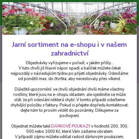
Minimální hodnota pro odeslání z e-shopu je 300 Kč.
V tuto chvíli již hlavní nápor objednávek opadl a balíček můžete čekat
nejpozději v následujícím týdnu po přijetí objednávky. Objednávky
vyřizujeme v pořadí, v jakém přišly...
0
ks
CZK
+420 602 223 614
za
0 Kč
Jarní sortiment na e-shopu i v našem
zahradnictví
Menu
Objednávky vyřizujeme v pořadí, v jakém přišly...
V tuto chvíli již hlavní nápor opadl a balíček můžete čekat
Hledat
nejpozději v následujícím týdnu po přijetí objednávky. Odesíláme
od pondělí max. do čtvrtka, aby necestovaly přes víkend.
Důležité upozornění: ve chvíli objednání chvíli máme všechny
Úvod
Fuchsie
Vuuwerk Fuchsie - cena za kus v 3-kusovém balení
rostliny, které jsou na e-shopu skladem, ale ojediněle se může
stát, že při odeslání některá chybí. V tomto případě odečteme
Vuuwerk Fuchsie - cena za kus v
chybějící položku z faktury. Pokud si přejete dopředu kontaktovat,
3-kusovém balení
dejte nám to prosím vědět do poznámky. Děkujeme za
pochopení.
Objednat můžete také
DÁRKOVÉ POUKAZY
v hodnotě 200, 300,
500 nebo 1000 Kč, které Vám zašleme obratem
V případě zájmu můžete udělat radost dárkovým poukazem,