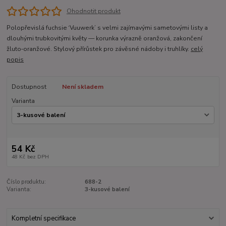
Ohodnotit produkt
Polopřevislá fuchsie ‘Vuuwerk’ s velmi zajímavými sametovými listy a
dlouhými trubkovitými květy — korunka výrazně oranžová, zakončení
žluto‑oranžové. Stylový přírůstek pro závěsné nádoby i truhlíky.
celý
popis
Dostupnost
Není skladem
Varianta
54 Kč
48 Kč
bez DPH
Číslo produktu:
688-2
Varianta:
3-kusové balení
Kompletní specifikace