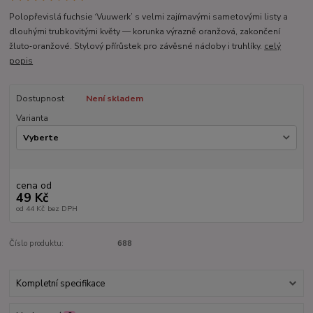
Polopřevislá fuchsie ‘Vuuwerk’ s velmi zajímavými sametovými listy a
dlouhými trubkovitými květy — korunka výrazně oranžová, zakončení
žluto‑oranžové. Stylový přírůstek pro závěsné nádoby i truhlíky.
celý
popis
Dostupnost
Není skladem
Varianta
cena od
49 Kč
od
44 Kč
bez DPH
Číslo produktu:
688
Kompletní specifikace