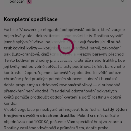
Hodnocení
0
Kompletní specifikace
Fuchsie ‘Vuuwerk’ je elegantní polopřevislá odrůda, která zaujme
nejen květy, ale i dekorativními sametovými listy. Rostlina vytváří
jemně splývající větve, na kterých se objevují fascinující
dlouhé
trubkovité květy
— korunka v sytě oranžové barvě, zakončení
pak žluto‑oranžové, čímž vzniká teplý a výrazný barevný přechod.
Tento kultivar je vhodný pro závěsné květináče nebo truhlíky, kde
její květy mohou volně splývat a listy podtrhovat efekt barevného
kontrastu. Doporučujeme stanoviště v polostínu či světlé poloze
chráněné před prudkým poledním sluncem, substrát humózní,
dobře propustný a udržovaný rovnoměrně vlhký — dlouhodobé
přemokření není vhodné. Pravidelné odstraňování odkvetlých
květů pomůže prodloužit období kvetení a udrží rostlinu v dobré
kondici.
V době vegetace je nezbytné přihnojovat tuto fuchsii
každý týden
hnojivem s vyšším obsahem draslíku
. Pokud si u nás uděláte
objednávku nad 1000 Kč, pošleme Vám speciální hnojivo zdarma.
Rostliny zasíláme v květináči o průměru 9 cm, dobře proko