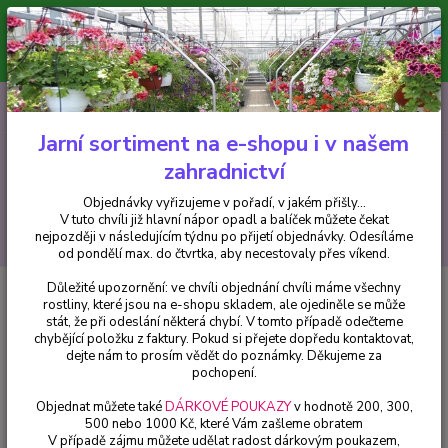
Minimální hodnota pro odeslání z e-shopu je 300 Kč.
V tuto chvíli již hlavní nápor objednávek opadl a balíček můžete čekat
nejpozději v následujícím týdnu po přijetí objednávky. Objednávky
vyřizujeme v pořadí, v jakém přišly...
0
ks
CZK
+420 602 223 614
za
0 Kč
Jarní sortiment na e-shopu i v našem
zahradnictví
Menu
Objednávky vyřizujeme v pořadí, v jakém přišly...
V tuto chvíli již hlavní nápor opadl a balíček můžete čekat
Hledat
nejpozději v následujícím týdnu po přijetí objednávky. Odesíláme
od pondělí max. do čtvrtka, aby necestovaly přes víkend.
Důležité upozornění: ve chvíli objednání chvíli máme všechny
Úvod
Fuchsie
Vuuwerk Fuchsie 688
rostliny, které jsou na e-shopu skladem, ale ojediněle se může
stát, že při odeslání některá chybí. V tomto případě odečteme
Vuuwerk Fuchsie 688
chybějící položku z faktury. Pokud si přejete dopředu kontaktovat,
dejte nám to prosím vědět do poznámky. Děkujeme za
pochopení.
Objednat můžete také
DÁRKOVÉ POUKAZY
v hodnotě 200, 300,
500 nebo 1000 Kč, které Vám zašleme obratem
V případě zájmu můžete udělat radost dárkovým poukazem,