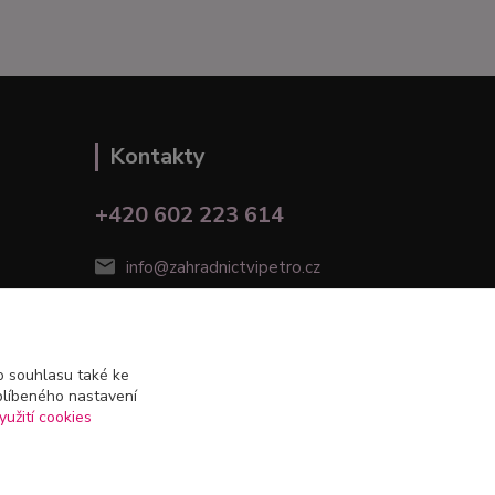
Kontakty
+420 602 223 614
info@zahradnictvipetro.cz
 souhlasu také ke
blíbeného nastavení
yužití cookies