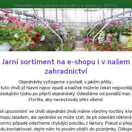
Minimální hodnota pro odeslání z e-shopu je 300 Kč.
íček můžete čekat nejpozději v následujícím týdnu po přijetí objedná
atalog
Poradna
Kontakty
Nevíte
Hledat
+420
Jarní sortiment na e-shopu i v našem
rvalky
Vlčí bob (Lupinus Polyphyllus) - cena za kus v 3-kusovém balení
zahradnictví
 bob (Lupinus Polyphyllus) - ce
Objednávky vyřizujeme v pořadí, v jakém přišly...
 tuto chvíli již hlavní nápor opadl a balíček můžete čekat nejpozději
sledujícím týdnu po přijetí objednávky. Odesíláme od pondělí max.
čtvrtka, aby necestovaly přes víkend.
lčí bob
té upozornění: ve chvíli objednání chvíli máme všechny rostliny, kte
bohatým
shopu skladem, ale ojediněle se může stát, že při odeslání některá 
Kvete 
tomto případě odečteme chybějící položku z faktury. Pokud si přej
trvalk
du kontaktovat, dejte nám to prosím vědět do poznámky. Děkuj