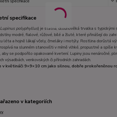
etní specifikace
tní specifikace
Lupinus polyphyllus
) je statná, dlouhověká trvalka s typickými
odstíny modré, fialové, růžové, bílé a žluté, které přinášejí do za
u léta a hojně lákají včely, čmeláky i motýly. Rostlina dorůstá 
rospívá na slunném stanovišti v mírně vlhké, propustné a spíše 
, aby se podpořilo opakované kvetení. Lupiny jsou nenáročné, p
ch výsadbách, venkovských či přírodních zahradách.
 v květináči 9×9×10 cm jako silnou, dobře prokořeněnou ro
zařazeno v kategoriích
ky