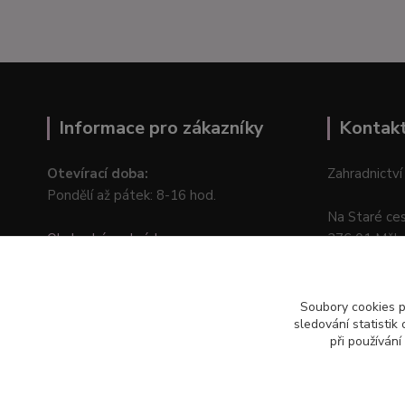
Informace pro zákazníky
Kontak
Otevírací doba:
Zahradnictví
Pondělí až pátek: 8-16 hod.
Na Staré ce
Obchodní podmínky
276 01 Měln
Online odstoupení od kupní smlouvy
Soubory cookies 
sledování statisti
při používání