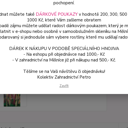
prokoř
pochopení.
dnat můžete také
DÁRKOVÉ POUKAZY
v hodnotě 200, 300, 500
1000 Kč, které Vám zašleme obratem
Dos
ípadě zájmu můžete udělat radost dárkovým poukazem, který je 
latnit v e-shopu nebo osobně v samoobslužném skleníku na Mělní
Var
darovaný si jednoduše sám vybere rostliny, které mu udělají rado
DÁREK K NÁKUPU V PODOBĚ SPECIÁLNÍHO HNOJIVA
59
- Na eshopu při objednávce nad 1000,- Kč
53 
- V zahradnictví na Mělníce již při nákupu nad 500,- Kč.
Těšíme se na Vaši návštěvu či objednávku!
Číslo p
Kolektiv Zahradnictví Petro
Zavřít