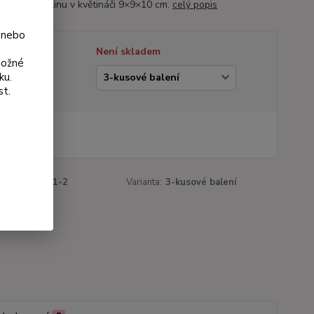
eněnou rostlinu v květináči 9×9×10 cm.
celý popis
 nebo
tupnost
Není skladem
možné
ku.
ianta
st.
 Kč
Kč
bez DPH
roduktu:
3011-2
Varianta:
3-kusové balení