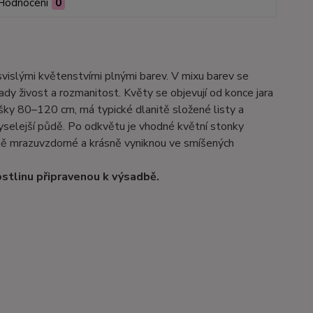
Hodnocení
0
 svislými květenstvími plnými barev. V mixu barev se
hrady živost a rozmanitost. Květy se objevují od konce jara
výšky 80–120 cm, má typické dlanitě složené listy a
kyselejší půdě. Po odkvětu je vhodné květní stonky
lně mrazuvzdorné a krásně vyniknou ve smíšených
stlinu připravenou k výsadbě.