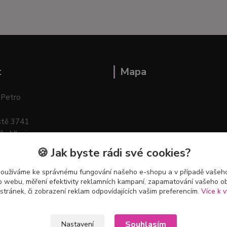
t
Mapa
 Petro
stě 3741
ík–Mlazice
🍪 Jak byste rádi své cookies?
používáme ke správnému fungování našeho e-shopu a v případě vašeho
k o webu, měření efektivity reklamních kampaní, zapamatování vašeho o
 stránek, či zobrazení reklam odpovídajících vašim preferencím.
Více k v
Souhlasím
Nastavení