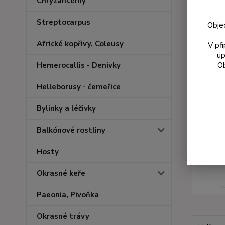
Chryzantémy
Streptocarpus
Obje
Africké kopřivy, Coleusy
V př
up
Ob
Hemerocallis - Denivky
Helleborusy - čemeřice
Bylinky a léčivky
Balkónové rostliny
Hosty
Okrasné keře
Paeonia, Pivoňka
Okrasné trávy