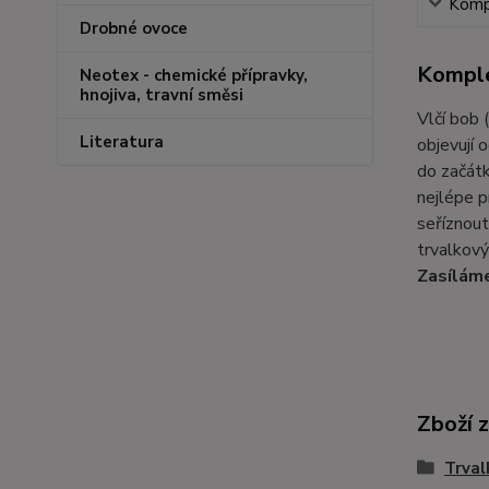
Kompl
Drobné ovoce
Komple
Neotex - chemické přípravky,
hnojiva, travní směsi
Vlčí bob (
Literatura
objevují 
do začátk
nejlépe p
seříznout
trvalkový
Zasíláme
Zboží 
Trval