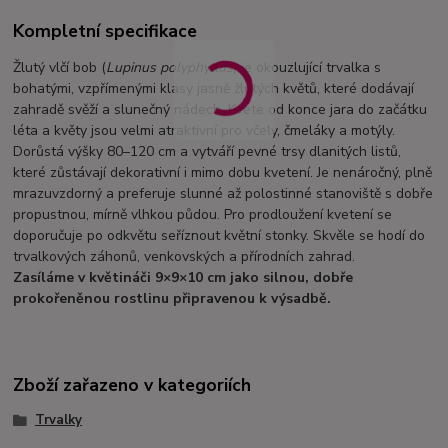
Kompletní specifikace
Žlutý vlčí bob (
Lupinus polyphyllus
) je okouzlující trvalka s
bohatými, vzpřímenými klasy jasně žlutých květů, které dodávají
zahradě svěží a slunečný nádech. Kvete od konce jara do začátku
léta a květy jsou velmi atraktivní pro včely, čmeláky a motýly.
Dorůstá výšky 80–120 cm a vytváří pevné trsy dlanitých listů,
které zůstávají dekorativní i mimo dobu kvetení. Je nenáročný, plně
mrazuvzdorný a preferuje slunné až polostinné stanoviště s dobře
propustnou, mírně vlhkou půdou. Pro prodloužení kvetení se
doporučuje po odkvětu seříznout květní stonky. Skvěle se hodí do
trvalkových záhonů, venkovských a přírodních zahrad.
Zasíláme v květináči 9×9×10 cm jako silnou, dobře
prokořeněnou rostlinu připravenou k výsadbě.
Zboží zařazeno v kategoriích
Trvalky