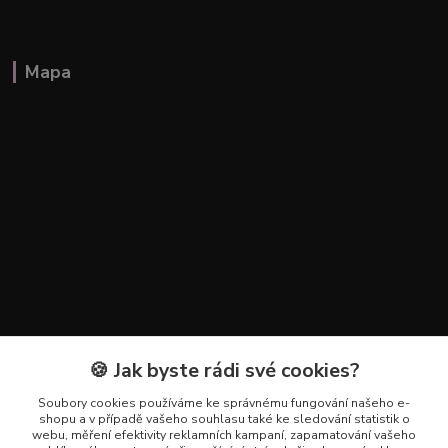
Mapa
🍪 Jak byste rádi své cookies?
Kontakty
Soubory cookies používáme ke správnému fungování našeho e-
+420 602 223 614
shopu a v případě vašeho souhlasu také ke sledování statistik o
webu, měření efektivity reklamních kampaní, zapamatování vašeho