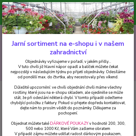
Minimální hodnota pro odeslání z e-shopu je 300 Kč.
V tuto chvíli již hlavní nápor objednávek opadl a balíček můžete čekat
nejpozději v následujícím týdnu po přijetí objednávky. Objednávky
vyřizujeme v pořadí, v jakém přišly...
0
ks
CZK
+420 602 223 614
za
0 Kč
Jarní sortiment na e-shopu i v našem
zahradnictví
Menu
Objednávky vyřizujeme v pořadí, v jakém přišly...
V tuto chvíli již hlavní nápor opadl a balíček můžete čekat
Hledat
nejpozději v následujícím týdnu po přijetí objednávky. Odesíláme
od pondělí max. do čtvrtka, aby necestovaly přes víkend.
Důležité upozornění: ve chvíli objednání chvíli máme všechny
Úvod
Trvalky
Vlčí bob (Lupinus Polyphyllus)-žlutá - cena za kus v 3-
rostliny, které jsou na e-shopu skladem, ale ojediněle se může
kusovém balení
stát, že při odeslání některá chybí. V tomto případě odečteme
chybějící položku z faktury. Pokud si přejete dopředu kontaktovat,
Vlčí bob (Lupinus Polyphyllus)-
dejte nám to prosím vědět do poznámky. Děkujeme za
žlutá - cena za kus v 3-kusovém
pochopení.
balení
Objednat můžete také
DÁRKOVÉ POUKAZY
v hodnotě 200, 300,
500 nebo 1000 Kč, které Vám zašleme obratem
V případě zájmu můžete udělat radost dárkovým poukazem,