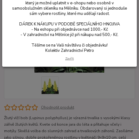
který je možné uplatnit v e-shopu nebo osobně v
samoobslužném skleníku na Mělníku. Obdarovaný si jednoduše
sám vybere rostliny, které mu udělají radost.
DÁREK K NÁKUPU V PODOBĚ SPECIÁLNÍHO HNOJIVA
- Na eshopu při objednávce nad 1000,- Kč
- V zahradnictví na Mělníce již při nákupu nad 500,- Kč.
Těšíme se na Vaši návštěvu či objednávku!
Kolektiv Zahradnictví Petro
Zavřít
Ohodnotit produkt
Žlutý vlčí bob (Lupinus polyphyllus) je výrazná trvalka s vysokými klasy
zářivě žlutých květů. Kvete od konce jara do léta a přitahuje včely i
motýly. Skvělá volba do slunných zahrad a trvalkových záhonů. Zasíláme
jako silnou, dobře prokořeněnou rostlinu v květináči 9×9×10 cm.
celý