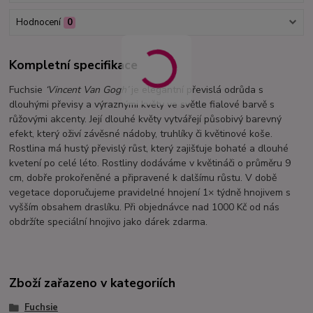
Hodnocení
0
Kompletní specifikace
Fuchsie
‘Vincent Van Gogh’
je elegantní převislá odrůda s
dlouhými převisy a výraznými květy ve světle fialové barvě s
růžovými akcenty. Její dlouhé květy vytvářejí působivý barevný
efekt, který oživí závěsné nádoby, truhlíky či květinové koše.
Rostlina má hustý převislý růst, který zajišťuje bohaté a dlouhé
kvetení po celé léto. Rostliny dodáváme v květináči o průměru 9
cm, dobře prokořeněné a připravené k dalšímu růstu. V době
vegetace doporučujeme pravidelné hnojení 1× týdně hnojivem s
vyšším obsahem draslíku. Při objednávce nad 1000 Kč od nás
obdržíte speciální hnojivo jako dárek zdarma.
Zboží zařazeno v kategoriích
Fuchsie