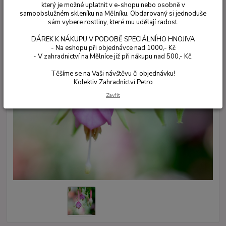
který je možné uplatnit v e-shopu nebo osobně v
samoobslužném skleníku na Mělníku. Obdarovaný si jednoduše
sám vybere rostliny, které mu udělají radost.
DÁREK K NÁKUPU V PODOBĚ SPECIÁLNÍHO HNOJIVA
- Na eshopu při objednávce nad 1000,- Kč
- V zahradnictví na Mělníce již při nákupu nad 500,- Kč.
Těšíme se na Vaši návštěvu či objednávku!
Kolektiv Zahradnictví Petro
Zavřít