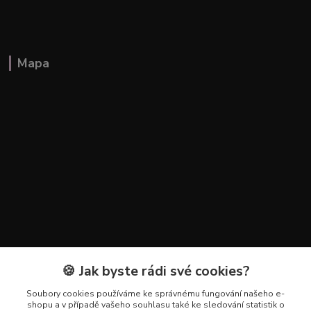
Mapa
🍪 Jak byste rádi své cookies?
Kontakty
Soubory cookies používáme ke správnému fungování našeho e-
+420 602 223 614
shopu a v případě vašeho souhlasu také ke sledování statistik o