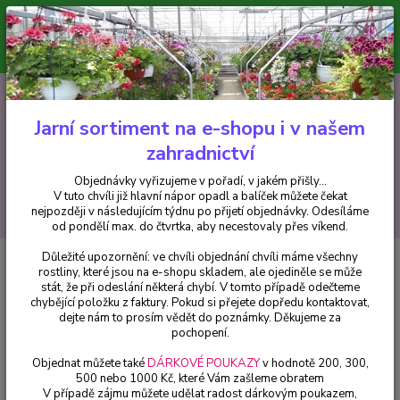
Minimální hodnota pro odeslání z e-shopu je 300 Kč.
V tuto chvíli již hlavní nápor objednávek opadl a balíček můžete čekat
nejpozději v následujícím týdnu po přijetí objednávky. Objednávky
vyřizujeme v pořadí, v jakém přišly...
0
ks
CZK
+420 602 223 614
za
0 Kč
Jarní sortiment na e-shopu i v našem
zahradnictví
Menu
Objednávky vyřizujeme v pořadí, v jakém přišly...
V tuto chvíli již hlavní nápor opadl a balíček můžete čekat
Hledat
nejpozději v následujícím týdnu po přijetí objednávky. Odesíláme
od pondělí max. do čtvrtka, aby necestovaly přes víkend.
Důležité upozornění: ve chvíli objednání chvíli máme všechny
Úvod
Fuchsie
Vincent Van Gogh Fuchsie - cena na prodejně
rostliny, které jsou na e-shopu skladem, ale ojediněle se může
stát, že při odeslání některá chybí. V tomto případě odečteme
Vincent Van Gogh Fuchsie - cena
chybějící položku z faktury. Pokud si přejete dopředu kontaktovat,
na prodejně
dejte nám to prosím vědět do poznámky. Děkujeme za
pochopení.
Objednat můžete také
DÁRKOVÉ POUKAZY
v hodnotě 200, 300,
500 nebo 1000 Kč, které Vám zašleme obratem
V případě zájmu můžete udělat radost dárkovým poukazem,