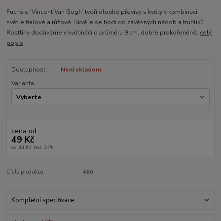
Fuchsie ‘Vincent Van Gogh’ tvoří dlouhé převisy s květy v kombinaci
světle fialové a růžové. Skvěle se hodí do závěsných nádob a truhlíků.
Rostliny dodáváme v květináči o průměru 9 cm, dobře prokořeněné.
celý
popis
Dostupnost
Není skladem
Varianta
cena od
49 Kč
od
44 Kč
bez DPH
Číslo produktu:
466
Kompletní specifikace