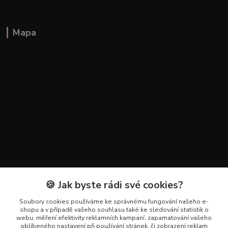
Mapa
🍪 Jak byste rádi své cookies?
Kontakty
Soubory cookies používáme ke správnému fungování našeho e-
+420 602 223 614
shopu a v případě vašeho souhlasu také ke sledování statistik o
webu, měření efektivity reklamních kampaní, zapamatování vašeho
oblíbeného nastavení při používání stránek, či zobrazení reklam