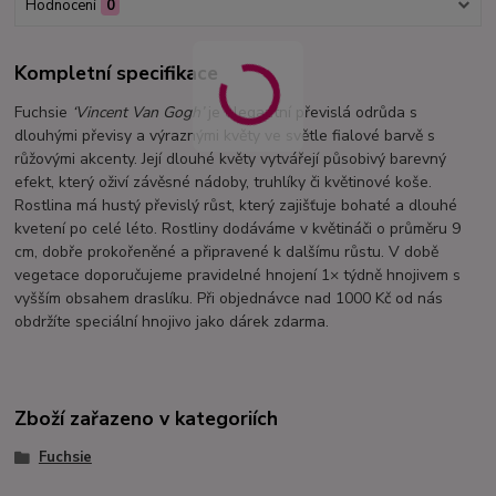
Hodnocení
0
Kompletní specifikace
Fuchsie
‘Vincent Van Gogh’
je elegantní převislá odrůda s
dlouhými převisy a výraznými květy ve světle fialové barvě s
růžovými akcenty. Její dlouhé květy vytvářejí působivý barevný
efekt, který oživí závěsné nádoby, truhlíky či květinové koše.
Rostlina má hustý převislý růst, který zajišťuje bohaté a dlouhé
kvetení po celé léto. Rostliny dodáváme v květináči o průměru 9
cm, dobře prokořeněné a připravené k dalšímu růstu. V době
vegetace doporučujeme pravidelné hnojení 1× týdně hnojivem s
vyšším obsahem draslíku. Při objednávce nad 1000 Kč od nás
obdržíte speciální hnojivo jako dárek zdarma.
Zboží zařazeno v kategoriích
Fuchsie