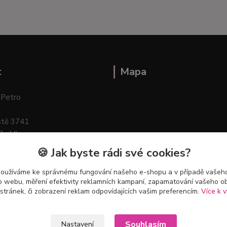
t
Mapa
 Petro
stě 3741
ík–Mlazice
🍪 Jak byste rádi své cookies?
používáme ke správnému fungování našeho e-shopu a v případě vašeho
k o webu, měření efektivity reklamních kampaní, zapamatování vašeho o
 stránek, či zobrazení reklam odpovídajících vašim preferencím.
Více k v
Souhlasím
Nastavení