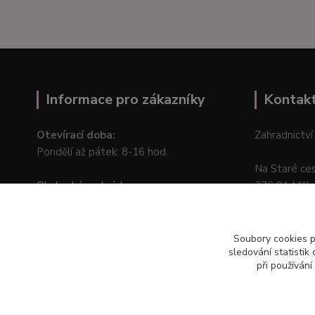
Informace pro zákazníky
Kontak
Otevírací doba:
Zahradnictví
Pondělí až pátek: 8-16 hod.
Na Staré ce
Obchodní podmínky
276 01 Měln
Online odstoupení od kupní smlouvy
Soubory cookies 
sledování statisti
při používání