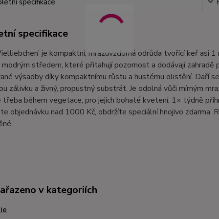
etní specifikace
tní specifikace
Vielliebchen’ je kompaktní, mrazuvzdorná odrůda tvořící keř asi
modrým středem, které přitahují pozornost a dodávají zahradě pest
né výsadby díky kompaktnímu růstu a hustému olistění. Daří se 
ou zálivku a živný, propustný substrát. Je odolná vůči mírným m
e třeba během vegetace, pro jejich bohaté kvetení, 1× týdně při
te objednávku nad 1000 Kč, obdržíte speciální hnojivo zdarma. R
ěné.
zařazeno v kategoriích
ie