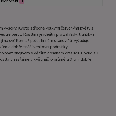
Hodnocení
0
 1 m vysoký. Kvete středně velkými červenými květy s
ré barvy. Rostlina je ideální pro zahrady, truhlíky i
jí na světlém až polostinném stanovišti, vyžaduje
razům a dobře snáší venkovní podmínky.
hnojovat hnojivem s větším obsahem draslíku. Pokud si u
ostliny zasíláme v květináči o průměru 9 cm, dobře