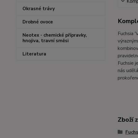
Kompl
Okrasné trávy
Komple
Drobné ovoce
Fuchsia ‘
Neotex - chemické přípravky,
výrazným 
hnojiva, travní směsi
kombinova
Literatura
pravideln
Fuchsie j
nás udělá
prokořen
Zboží 
Fuchs