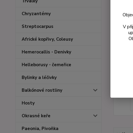
Trvalky
Chryzantémy
Obje
Streptocarpus
V př
up
Ob
Africké kopřivy, Coleusy
Hemerocallis - Denivky
Helleborusy - čemeřice
Bylinky a léčivky
Balkónové rostliny
Hosty
Okrasné keře
Paeonia, Pivoňka