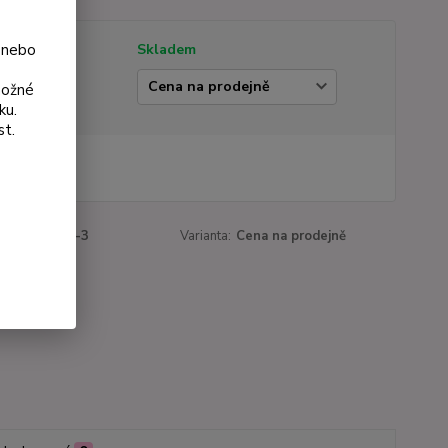
 nebo
tupnost
Skladem
ianta
možné
ku.
st.
 Kč
Kč
bez DPH
roduktu:
932-3
Varianta:
Cena na prodejně