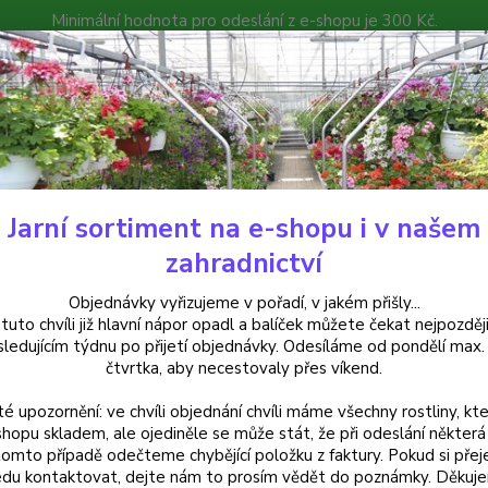
Minimální hodnota pro odeslání z e-shopu je 300 Kč.
íček můžete čekat nejpozději v následujícím týdnu po přijetí objedná
atalog
Poradna
Kontakty
Nevíte
Hledat
+420
Jarní sortiment na e-shopu i v našem
uchsie
Vielliebchen Fuchsie -mrazivzdorná - cena na prodejně
zahradnictví
liebchen Fuchsie -mrazivzdorná 
Objednávky vyřizujeme v pořadí, v jakém přišly...
 tuto chvíli již hlavní nápor opadl a balíček můžete čekat nejpozději
sledujícím týdnu po přijetí objednávky. Odesíláme od pondělí max.
čtvrtka, aby necestovaly přes víkend.
Fuchsi
té upozornění: ve chvíli objednání chvíli máme všechny rostliny, kte
Kvete 
shopu skladem, ale ojediněle se může stát, že při odeslání některá 
zahrad
tomto případě odečteme chybějící položku z faktury. Pokud si přej
dekora
du kontaktovat, dejte nám to prosím vědět do poznámky. Děkuj