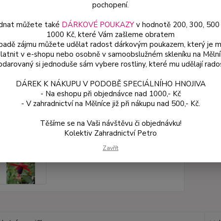
pochopení.
dnat můžete také
DÁRKOVÉ POUKAZY
v hodnotě 200, 300, 500
Dos
1000 Kč, které Vám zašleme obratem
Var
ípadě zájmu můžete udělat radost dárkovým poukazem, který je 
latnit v e-shopu nebo osobně v samoobslužném skleníku na Mělní
darovaný si jednoduše sám vybere rostliny, které mu udělají rado
49
DÁREK K NÁKUPU V PODOBĚ SPECIÁLNÍHO HNOJIVA
44 
- Na eshopu při objednávce nad 1000,- Kč
- V zahradnictví na Mělníce již při nákupu nad 500,- Kč.
Číslo p
Těšíme se na Vaši návštěvu či objednávku!
Kolektiv Zahradnictví Petro
Zavřít