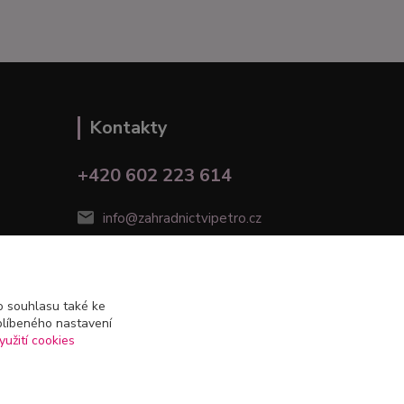
Kontakty
+420 602 223 614
info@zahradnictvipetro.cz
 souhlasu také ke
blíbeného nastavení
yužití cookies