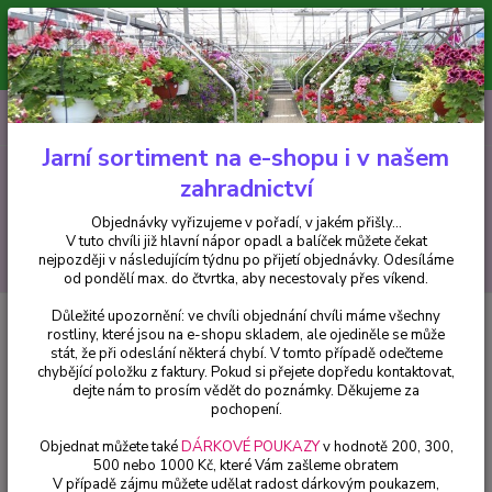
Minimální hodnota pro odeslání z e-shopu je 300 Kč.
V tuto chvíli již hlavní nápor objednávek opadl a balíček můžete čekat
nejpozději v následujícím týdnu po přijetí objednávky. Objednávky
vyřizujeme v pořadí, v jakém přišly...
0
ks
CZK
+420 602 223 614
za
0 Kč
Jarní sortiment na e-shopu i v našem
zahradnictví
Menu
Objednávky vyřizujeme v pořadí, v jakém přišly...
V tuto chvíli již hlavní nápor opadl a balíček můžete čekat
Hledat
nejpozději v následujícím týdnu po přijetí objednávky. Odesíláme
od pondělí max. do čtvrtka, aby necestovaly přes víkend.
Důležité upozornění: ve chvíli objednání chvíli máme všechny
Úvod
Neotex - chemické přípravky, hnojiva, travní směsi
Vertimec 1,8 SC
rostliny, které jsou na e-shopu skladem, ale ojediněle se může
- 10 ml
stát, že při odeslání některá chybí. V tomto případě odečteme
chybějící položku z faktury. Pokud si přejete dopředu kontaktovat,
Vertimec 1,8 SC - 10 ml
dejte nám to prosím vědět do poznámky. Děkujeme za
pochopení.
Objednat můžete také
DÁRKOVÉ POUKAZY
v hodnotě 200, 300,
500 nebo 1000 Kč, které Vám zašleme obratem
V případě zájmu můžete udělat radost dárkovým poukazem,