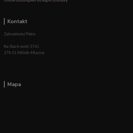
Online odstoupení od kupní smlouvy
Kontakt
Zahradnictví Petro
Na Staré cestě 3741
276 01 Mělník–Mlazice
Mapa