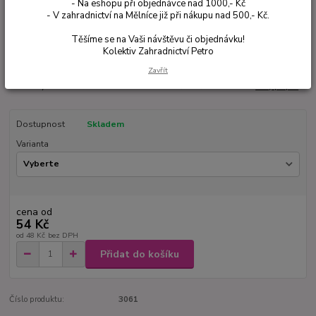
- Na eshopu při objednávce nad 1000,- Kč
- V zahradnictví na Mělníce již při nákupu nad 500,- Kč.
Ohodnotit produkt
Těšíme se na Vaši návštěvu či objednávku!
Veronica spicata 'Blue Bouquet' je trvalka s hustými klasovitými květy
Kolektiv Zahradnictví Petro
intenzivně modré barvy. Kvete od června do srpna a dorůstá výšky 30–50
Zavřít
cm. Preferuje slunné stanoviště a dobře propustnou půdu. Skvělá do
trvalkových záhonů i skalek. Zasíláme v květináči 9×9×10 cm.
celý popis
Dostupnost
Skladem
Varianta
cena od
54 Kč
od
48 Kč
bez DPH
Přidat do košíku
Číslo produktu:
3061