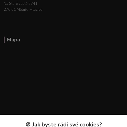
Na Staré cestě 3741
276 01 Mělník–Mlazice
Mapa
🍪 Jak byste rádi své cookies?
Kontakty