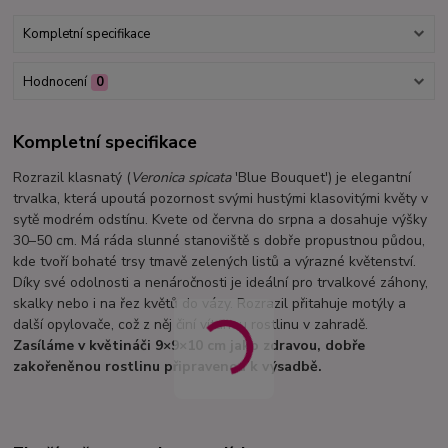
Kompletní specifikace
Hodnocení
0
Kompletní specifikace
Rozrazil klasnatý (
Veronica spicata
'Blue Bouquet') je elegantní
trvalka, která upoutá pozornost svými hustými klasovitými květy v
sytě modrém odstínu. Kvete od června do srpna a dosahuje výšky
30–50 cm. Má ráda slunné stanoviště s dobře propustnou půdou,
kde tvoří bohaté trsy tmavě zelených listů a výrazné květenství.
Díky své odolnosti a nenáročnosti je ideální pro trvalkové záhony,
skalky nebo i na řez květů do vázy. Rozrazil přitahuje motýly a
další opylovače, což z něj činí vítanou rostlinu v zahradě.
Zasíláme v květináči 9×9×10 cm jako zdravou, dobře
zakořeněnou rostlinu připravenou k výsadbě.