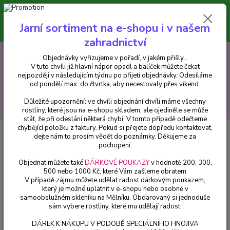
Minimální hodnota pro odeslání z e-shopu je 300 Kč.
V tuto chvíli již hlavní nápor objednávek opadl a balíček můžete čekat
Jarní sortiment na e-shopu i v našem
nejpozději v následujícím týdnu po přijetí objednávky. Objednávky
vyřizujeme v pořadí, v jakém přišly...
zahradnictví
0
ks
CZK
+420 602 223 614
Objednávky vyřizujeme v pořadí, v jakém přišly...
za
0 Kč
V tuto chvíli již hlavní nápor opadl a balíček můžete čekat
nejpozději v následujícím týdnu po přijetí objednávky. Odesíláme
Menu
od pondělí max. do čtvrtka, aby necestovaly přes víkend.
Důležité upozornění: ve chvíli objednání chvíli máme všechny
Hledat
rostliny, které jsou na e-shopu skladem, ale ojediněle se může
stát, že při odeslání některá chybí. V tomto případě odečteme
chybějící položku z faktury. Pokud si přejete dopředu kontaktovat,
Úvod
Trvalky
Veronica Spicata Blue Bouquet
dejte nám to prosím vědět do poznámky. Děkujeme za
pochopení.
Veronica Spicata Blue Bouquet
Objednat můžete také
DÁRKOVÉ POUKAZY
v hodnotě 200, 300,
500 nebo 1000 Kč, které Vám zašleme obratem
V případě zájmu můžete udělat radost dárkovým poukazem,
který je možné uplatnit v e-shopu nebo osobně v
samoobslužném skleníku na Mělníku. Obdarovaný si jednoduše
sám vybere rostliny, které mu udělají radost.
DÁREK K NÁKUPU V PODOBĚ SPECIÁLNÍHO HNOJIVA