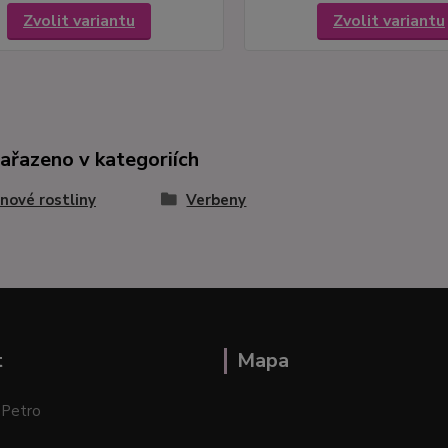
Zvolit variantu
Zvolit variantu
zařazeno v kategoriích
nové rostliny
Verbeny
t
Mapa
 Petro