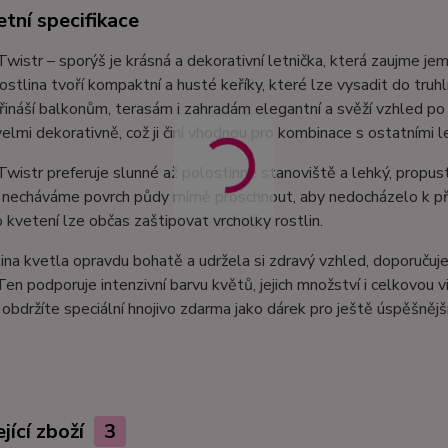
tní specifikace
wistr – sporýš je krásná a dekorativní letnička, která zaujme jem
ostlina tvoří kompaktní a husté keříky, které lze vysadit do truhl
řináší balkonům, terasám i zahradám elegantní a svěží vzhled p
elmi dekorativně, což ji činí vhodnou pro kombinace s ostatními 
wistr preferuje slunné až polostinné stanoviště a lehký, propus
i necháváme povrch půdy mírně proschnout, aby nedocházelo k p
 kvetení lze občas zaštipovat vrcholky rostlin.
ina kvetla opravdu bohatě a udržela si zdravý vzhled, doporuču
 Ten podporuje intenzivní barvu květů, jejich množství i celkovou v
obdržíte speciální hnojivo zdarma jako dárek pro ještě úspěšnějš
jící zboží
3