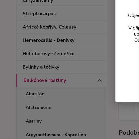
Chryzantémy
Streptocarpus
Obje
Africké kopřivy, Coleusy
V př
up
Ob
Hemerocallis - Denivky
Helleborusy - čemeřice
Bylinky a léčivky
Balkónové rostliny
Abutilon
Alstromérie
Asariny
Podobn
Argyranthemum - Kopretina