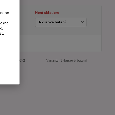
 nebo
tupnost
Není skladem
ianta
možné
ku.
st.
 Kč
Kč
bez DPH
roduktu:
081C-2
Varianta:
3-kusové balení