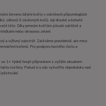
nými červeno bílými květy v odstínech připomínajících
íků, záhonů či závěsných košů. Její dlouhé a bohaté
o celé léto. Díky jemným květům působí subtilně a
letničkami nebo okrasnou zelení.
tný a výživný substrát. Zaléváme pravidelně, ale mezi
řemokření kořenů. Pro podporu hustého růstu a
je se 1× týdně hnojit přípravkem s vyšším obsahem
italitu rostliny. Pokud si u nás vytvoříte objednávku nad
í pěstování.