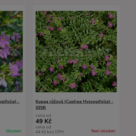
pifolia) -
Kupea růžová (Cuphea Hyssopifolia) -
035R
cena od
49 Kč
cena od
Skladem
Není skladem
44 Kč
bez DPH