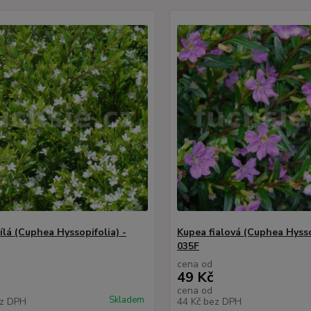
ílá (Cuphea Hyssopifolia) -
Kupea fialová (Cuphea Hysso
035F
cena od
49 Kč
cena od
Skladem
z DPH
44 Kč
bez DPH