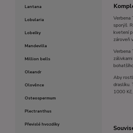
Komple
Lantana
Verbena T
Lobularia
sporýš. R
kvetení p
Lobelky
zároveň v
Mandevilla
Verbena T
zálivkam
Million bells
bohatšího
Oleandr
Aby rostl
draslíku.
Olověnce
1000 Kč, 
Osteospermum
Plectranthus
Převislé hvozdíky
Souvise