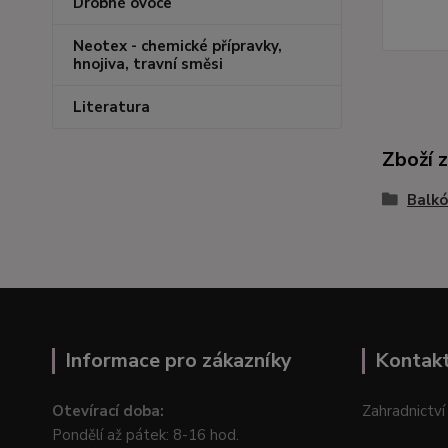
Drobné ovoce
Neotex - chemické přípravky,
hnojiva, travní směsi
Literatura
Zboží 
Balkó
Informace pro zákazníky
Kontak
Otevírací doba:
Zahradnictví
Pondělí až pátek: 8-16 hod.