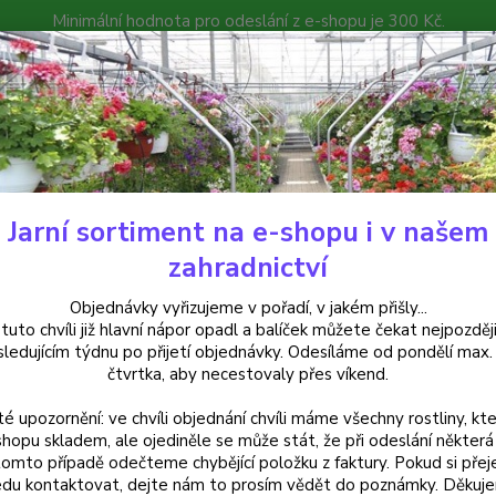
Minimální hodnota pro odeslání z e-shopu je 300 Kč.
íček můžete čekat nejpozději v následujícím týdnu po přijetí objedná
atalog
Poradna
Kontakty
Nevíte
Hledat
+420
Jarní sortiment na e-shopu i v našem
alkónové rostliny
Verbena Twistr- sporýš - cena za kus v 3-kusovém b
zahradnictví
ena Twistr- sporýš - cena za ku
Objednávky vyřizujeme v pořadí, v jakém přišly...
 tuto chvíli již hlavní nápor opadl a balíček můžete čekat nejpozději
sledujícím týdnu po přijetí objednávky. Odesíláme od pondělí max.
čtvrtka, aby necestovaly přes víkend.
Verben
té upozornění: ve chvíli objednání chvíli máme všechny rostliny, kte
bílými 
shopu skladem, ale ojediněle se může stát, že při odeslání některá 
celé l
tomto případě odečteme chybějící položku z faktury. Pokud si přej
a deko
du kontaktovat, dejte nám to prosím vědět do poznámky. Děkuj