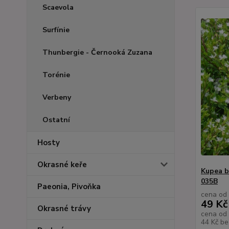
Scaevola
Surfínie
Thunbergie - Černooká Zuzana
Torénie
Verbeny
Ostatní
Hosty
Okrasné keře
Kupea b
035B
Paeonia, Pivoňka
cena od
49 Kč
Okrasné trávy
cena od
44 Kč
be