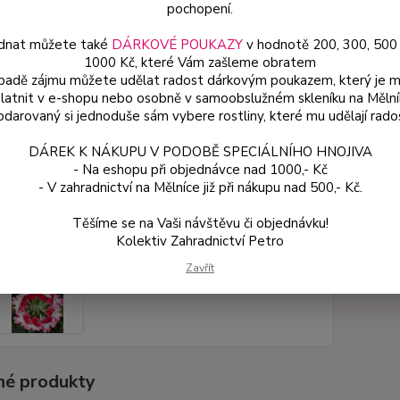
pochopení.
dnat můžete také
DÁRKOVÉ POUKAZY
v hodnotě 200, 300, 500
Dos
1000 Kč, které Vám zašleme obratem
Var
ípadě zájmu můžete udělat radost dárkovým poukazem, který je 
latnit v e-shopu nebo osobně v samoobslužném skleníku na Mělní
darovaný si jednoduše sám vybere rostliny, které mu udělají rado
54
DÁREK K NÁKUPU V PODOBĚ SPECIÁLNÍHO HNOJIVA
48 
- Na eshopu při objednávce nad 1000,- Kč
- V zahradnictví na Mělníce již při nákupu nad 500,- Kč.
Číslo p
Těšíme se na Vaši návštěvu či objednávku!
Kolektiv Zahradnictví Petro
Zavřít
é produkty