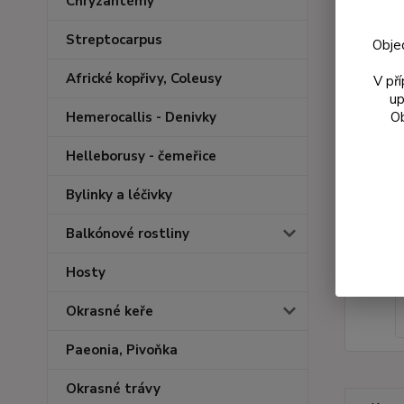
Chryzantémy
Streptocarpus
Obje
Africké kopřivy, Coleusy
V př
up
Ob
Hemerocallis - Denivky
Helleborusy - čemeřice
Bylinky a léčivky
Balkónové rostliny
Hosty
Okrasné keře
Paeonia, Pivoňka
Okrasné trávy