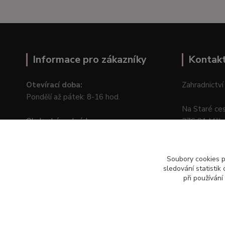
Informace pro zákazníky
Kontak
Otevírací doba:
Zahradnictví
Pondělí až pátek: 8-16 hod.
Na Staré ce
Obchodní podmínky
276 01 Měln
Online odstoupení od kupní smlouvy
Soubory cookies 
sledování statisti
při používání