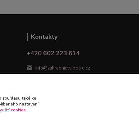
Kontakty
+420 602 223 614
info@zahradnictvipetro.cz
 souhlasu také ke
blíbeného nastavení
yužití cookies