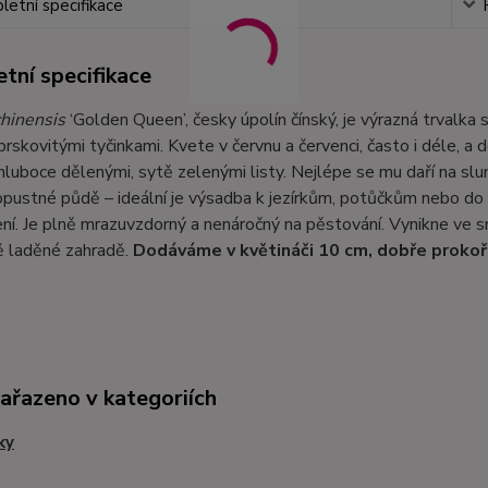
etní specifikace
tní specifikace
chinensis
‘Golden Queen’, česky úpolín čínský, je výrazná trvalka 
rskovitými tyčinkami. Kvete v červnu a červenci, často i déle, 
hluboce dělenými, sytě zelenými listy. Nejlépe se mu daří na sl
pustné půdě – ideální je výsadba k jezírkům, potůčkům nebo do 
í. Je plně mrazuvzdorný a nenáročný na pěstování. Vynikne ve s
ě laděné zahradě.
Dodáváme v květináči 10 cm, dobře proko
zařazeno v kategoriích
ky