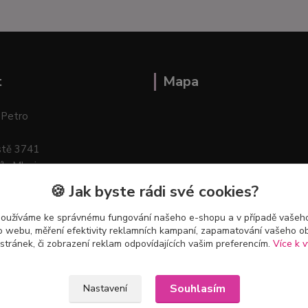
t
Mapa
 Petro
stě 3741
ík–Mlazice
🍪 Jak byste rádi své cookies?
používáme ke správnému fungování našeho e-shopu a v případě vašeho
k o webu, měření efektivity reklamních kampaní, zapamatování vašeho o
 stránek, či zobrazení reklam odpovídajících vašim preferencím.
Více k v
Souhlasím
Nastavení