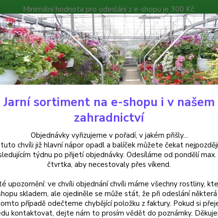
Minimální hodnota pro odeslání z e-shopu je 300 Kč.
íček můžete čekat nejpozději v následujícím týdnu po přijetí objedná
atalog
Poradna
Kontakty
Nevíte
Hledat
+420
Jarní sortiment na e-shopu i v našem
rvalky
Úpolín čínský - Trollius chinensis Golden Queen 3160
zahradnictví
ín čínský - Trollius chinensis 
Objednávky vyřizujeme v pořadí, v jakém přišly...
 tuto chvíli již hlavní nápor opadl a balíček můžete čekat nejpozději
sledujícím týdnu po přijetí objednávky. Odesíláme od pondělí max.
čtvrtka, aby necestovaly přes víkend.
Úpolín
té upozornění: ve chvíli objednání chvíli máme všechny rostliny, kte
květy 
shopu skladem, ale ojediněle se může stát, že při odeslání některá 
90 cm.
tomto případě odečteme chybějící položku z faktury. Pokud si přej
plochá
du kontaktovat, dejte nám to prosím vědět do poznámky. Děkuj