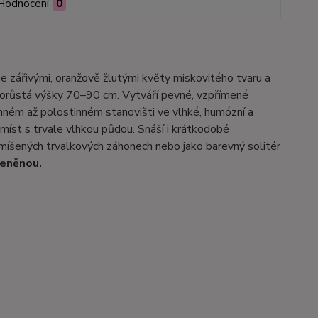
Hodnocení
0
se zářivými, oranžově žlutými květy miskovitého tvaru a
a dorůstá výšky 70–90 cm. Vytváří pevné, vzpřímené
unném až polostinném stanovišti ve vlhké, humózní a
míst s trvale vlhkou půdou. Snáší i krátkodobé
míšených trvalkových záhonech nebo jako barevný solitér
řeněnou.