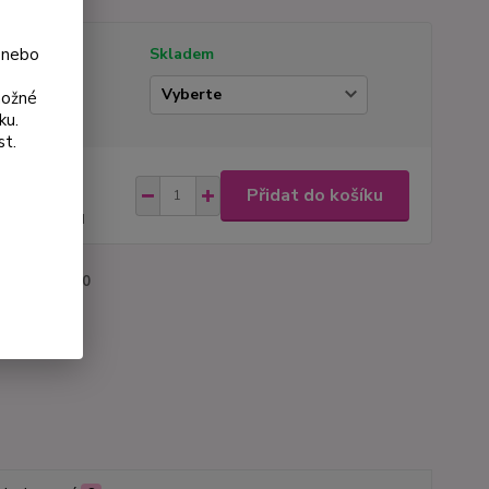
 nebo
tupnost
Skladem
ianta
možné
ku.
st.
na od
Přidat do košíku
 Kč
48 Kč
bez DPH
roduktu:
3160