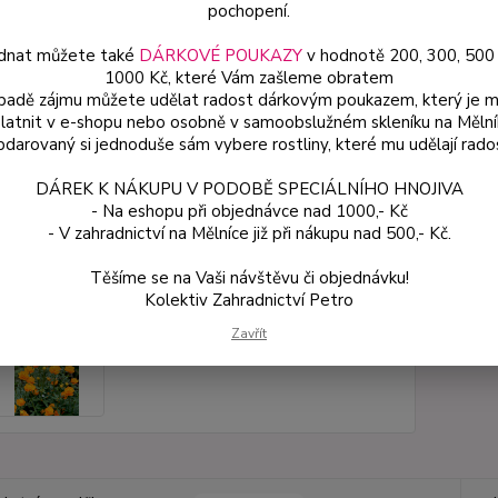
pochopení.
dnat můžete také
DÁRKOVÉ POUKAZY
v hodnotě 200, 300, 500
Dos
1000 Kč, které Vám zašleme obratem
Var
ípadě zájmu můžete udělat radost dárkovým poukazem, který je 
latnit v e-shopu nebo osobně v samoobslužném skleníku na Mělní
darovaný si jednoduše sám vybere rostliny, které mu udělají rado
ce
DÁREK K NÁKUPU V PODOBĚ SPECIÁLNÍHO HNOJIVA
54
- Na eshopu při objednávce nad 1000,- Kč
od
- V zahradnictví na Mělníce již při nákupu nad 500,- Kč.
Těšíme se na Vaši návštěvu či objednávku!
Číslo p
Kolektiv Zahradnictví Petro
Zavřít