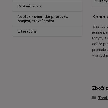
Kompl
Drobné ovoce
Komple
Neotex - chemické přípravky,
hnojiva, travní směsi
Trollius 
Literatura
jemně pap
lodyhy s 
dobře pro
přemokřen
v přírodn
Zboží 
Trval