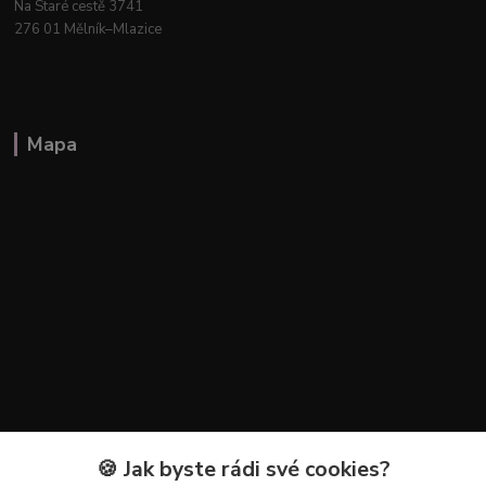
Na Staré cestě 3741
276 01 Mělník–Mlazice
Mapa
🍪 Jak byste rádi své cookies?
Kontakty