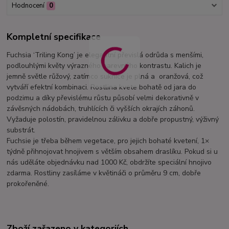
Hodnocení
0
Kompletní specifikace
Fuchsia ‘Triling Kong’ je elegantní převislá odrůda s menšími,
podlouhlými květy výrazného barevného kontrastu. Kalich je
jemně světle růžový, zatímco suknice je plná a oranžová, což
vytváří efektní kombinaci. Rostlina kvete bohatě od jara do
podzimu a díky převislému růstu působí velmi dekorativně v
závěsných nádobách, truhlících či vyšších okrajích záhonů.
Vyžaduje polostín, pravidelnou zálivku a dobře propustný, výživný
substrát.
Fuchsie je třeba během vegetace, pro jejich bohaté kvetení, 1×
týdně přihnojovat hnojivem s větším obsahem draslíku. Pokud si u
nás uděláte objednávku nad 1000 Kč, obdržíte speciální hnojivo
zdarma. Rostliny zasíláme v květináči o průměru 9 cm, dobře
prokořeněné.
Zboží zařazeno v kategoriích