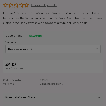
Ohodnotit produkt
Fuchsia ‘Triling Kong’ je převislá odrůda s menšími, podlouhlými květy.
Kalich je světle růžový, suknice plná oranžová. Kvete bohatě po celé léto
a skvěle vynikne v závěsných nádobách a truhlících.
celý popis
Dostupnost
Skladem
Varianta
49 Kč
44 Kč
bez DPH
Číslo produktu:
923-3
Varianta:
Cena na prodejně
Kompletní specifikace