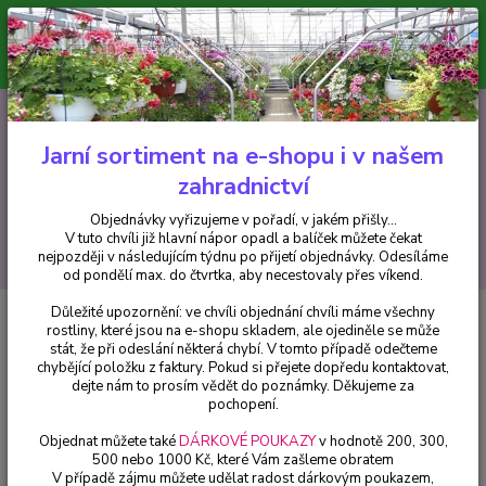
Minimální hodnota pro odeslání z e-shopu je 300 Kč.
V tuto chvíli již hlavní nápor objednávek opadl a balíček můžete čekat
nejpozději v následujícím týdnu po přijetí objednávky. Objednávky
vyřizujeme v pořadí, v jakém přišly...
0
ks
CZK
+420 602 223 614
za
0 Kč
Jarní sortiment na e-shopu i v našem
zahradnictví
Menu
Objednávky vyřizujeme v pořadí, v jakém přišly...
V tuto chvíli již hlavní nápor opadl a balíček můžete čekat
Hledat
nejpozději v následujícím týdnu po přijetí objednávky. Odesíláme
od pondělí max. do čtvrtka, aby necestovaly přes víkend.
Důležité upozornění: ve chvíli objednání chvíli máme všechny
Úvod
Fuchsie
Triling Kong Fuchsie (Fuchsie) - cena na prodejně
rostliny, které jsou na e-shopu skladem, ale ojediněle se může
stát, že při odeslání některá chybí. V tomto případě odečteme
Triling Kong Fuchsie (Fuchsie) -
chybějící položku z faktury. Pokud si přejete dopředu kontaktovat,
cena na prodejně
dejte nám to prosím vědět do poznámky. Děkujeme za
pochopení.
Objednat můžete také
DÁRKOVÉ POUKAZY
v hodnotě 200, 300,
500 nebo 1000 Kč, které Vám zašleme obratem
V případě zájmu můžete udělat radost dárkovým poukazem,