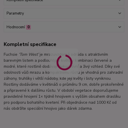
Kompletní specifikace
Parametry
Hodnocení
0
Kompletní specifikace
Fuchsie
‘Tom West’
je mrazuvzdorná odrůda s atraktivním
barevným listem a podlouhlými květy v kombinaci červené a
modré, které rostlině dodávají dekorativní a živý vzhled. Díky své
odolnosti vůči mrazu a kompaktnímu růstu je vhodná pro zahradní
záhony, truhlíky i větší nádoby, kde její květy i listy vyniknou.
Rostliny dodáváme v květináči o průměru 9 cm, dobře prokořeněné
a připravené k dalšímu růstu. V období vegetace doporučujeme
pravidelné hnojení 1× týdně hnojivem s vyšším obsahem draslíku
pro podporu bohatého kvetení. Při objednávce nad 1000 Kč od
nás obdržíte speciální hnojivo jako dárek zdarma.