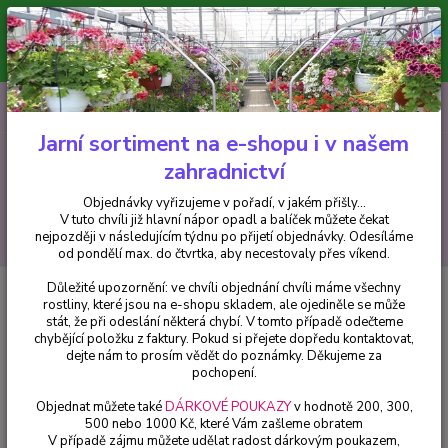
Minimální hodnota pro odeslání z e-shopu je 300 Kč.
V tuto chvíli již hlavní nápor objednávek opadl a balíček můžete čekat
nejpozději v následujícím týdnu po přijetí objednávky. Objednávky
vyřizujeme v pořadí, v jakém přišly...
0
ks
CZK
+420 602 223 614
za
0 Kč
Jarní sortiment na e-shopu i v našem
zahradnictví
Menu
Objednávky vyřizujeme v pořadí, v jakém přišly...
V tuto chvíli již hlavní nápor opadl a balíček můžete čekat
Hledat
nejpozději v následujícím týdnu po přijetí objednávky. Odesíláme
od pondělí max. do čtvrtka, aby necestovaly přes víkend.
Důležité upozornění: ve chvíli objednání chvíli máme všechny
Úvod
Fuchsie
Tom West Fuchsie-mrazuvzdorná - 1 ks
rostliny, které jsou na e-shopu skladem, ale ojediněle se může
stát, že při odeslání některá chybí. V tomto případě odečteme
Tom West Fuchsie-mrazuvzdorná
chybějící položku z faktury. Pokud si přejete dopředu kontaktovat,
- 1 ks
dejte nám to prosím vědět do poznámky. Děkujeme za
pochopení.
Objednat můžete také
DÁRKOVÉ POUKAZY
v hodnotě 200, 300,
500 nebo 1000 Kč, které Vám zašleme obratem
V případě zájmu můžete udělat radost dárkovým poukazem,