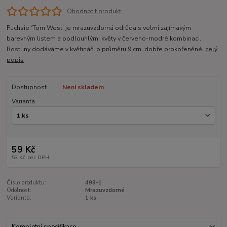
Ohodnotit produkt
Fuchsie ‘Tom West’ je mrazuvzdorná odrůda s velmi zajímavým
barevným listem a podlouhlými květy v červeno-modré kombinaci.
Rostliny dodáváme v květináči o průměru 9 cm, dobře prokořeněné.
celý
popis
Dostupnost
Není skladem
Varianta
59 Kč
53 Kč
bez DPH
Číslo produktu:
498-1
Odolnost:
Mrazuvzdorné
Varianta:
1 ks