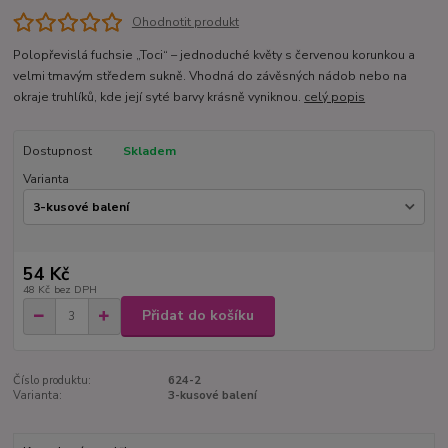
Ohodnotit produkt
Polopřevislá fuchsie „Toci“ – jednoduché květy s červenou korunkou a
velmi tmavým středem sukně. Vhodná do závěsných nádob nebo na
okraje truhlíků, kde její syté barvy krásně vyniknou.
celý popis
Dostupnost
Skladem
Varianta
54 Kč
48 Kč
bez DPH
Přidat do košíku
Číslo produktu:
624-2
Varianta:
3-kusové balení