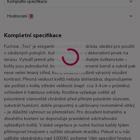
Kompletní specifikace
Hodnocení
0
Kompletní specifikace
Fuchsie „Toci“ je elegantní polopřevislá odrůda, ideální pro použití
v závěsných pokojích, truhlících nebo jako dekorativní prvek na
terasu. Vytváří jemné převisy výhonů s bohatým květenstvím –
květy jsou jednoduché, korunka v jasné červené barvě a sukně pak
nese velmi tmavý střed, který dodává rostlině výrazný vizuální
kontrast. Přesná velikost květů nebyla dohledána, doporučujeme
ale počítat s květy střední velikosti (např. cca 3‑4 cm v průměru)
vzhledem k habitusu odrůdy. Rostlina vyžaduje světlé až
polostinné stanoviště chráněné před přímým poledním sluncem,
substrát humózní, dobře propustný a udržovaný rovnoměrně vlhký
– je důležité vyhnout se přemokření. Pro dosažení bohatého a
dlouhého kvetení se doporučuje pravidelné odstraňování
vybledlých květů. V době vegetace je nutné fuchsii každý týden
přihnojovat hnojivem s vyšším obsahem draslíku. Pokud si u nás
uděláte objednávku nad 1000 Kč, pošleme Vám speciální hnojivo