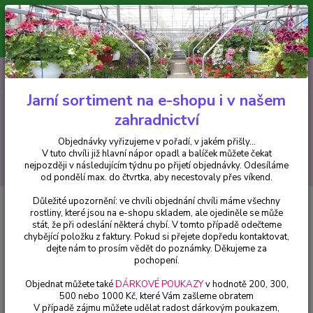
Minimální hodnota pro odeslání z e-shopu je 300 Kč.
V tuto chvíli již hlavní nápor objednávek opadl a balíček můžete čekat
nejpozději v následujícím týdnu po přijetí objednávky. Objednávky
vyřizujeme v pořadí, v jakém přišly...
0
ks
CZK
+420 602 223 614
za
0 Kč
Jarní sortiment na e-shopu i v našem
zahradnictví
Menu
Objednávky vyřizujeme v pořadí, v jakém přišly...
V tuto chvíli již hlavní nápor opadl a balíček můžete čekat
Hledat
nejpozději v následujícím týdnu po přijetí objednávky. Odesíláme
od pondělí max. do čtvrtka, aby necestovaly přes víkend.
Důležité upozornění: ve chvíli objednání chvíli máme všechny
Úvod
Fuchsie
Toci Fuchsie - cena za kus v 3-kusovém balení
rostliny, které jsou na e-shopu skladem, ale ojediněle se může
stát, že při odeslání některá chybí. V tomto případě odečteme
Toci Fuchsie - cena za kus v 3-
chybějící položku z faktury. Pokud si přejete dopředu kontaktovat,
kusovém balení
dejte nám to prosím vědět do poznámky. Děkujeme za
pochopení.
Objednat můžete také
DÁRKOVÉ POUKAZY
v hodnotě 200, 300,
500 nebo 1000 Kč, které Vám zašleme obratem
V případě zájmu můžete udělat radost dárkovým poukazem,