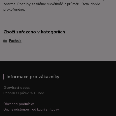
zdarma. Rostliny zasíláme v květináči o průměru 9 cm, dobře
prokořeněné.
Zboží zařazeno v kategoriích
Fuchsie
Informace pro zákazníky
Otevírací doba:
Pondělí až pátek: 8-16 hod.
Obchodní podmínky
Online odstoupení od kupní smlouvy