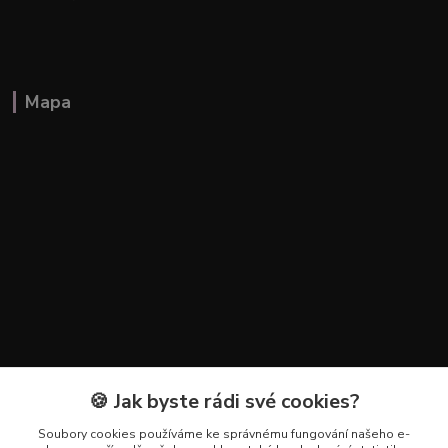
Mapa
🍪 Jak byste rádi své cookies?
Kontakty
Soubory cookies používáme ke správnému fungování našeho e-
+420 602 223 614