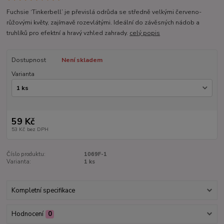
Fuchsie ‘Tinkerbell’ je převislá odrůda se středně velkými červeno-
růžovými květy, zajímavě rozevlátými. Ideální do závěsných nádob a
truhlíků pro efektní a hravý vzhled zahrady.
celý popis
Dostupnost
Není skladem
Varianta
59 Kč
53 Kč
bez DPH
Číslo produktu:
1069F-1
Varianta:
1 ks
Kompletní specifikace
Hodnocení
0