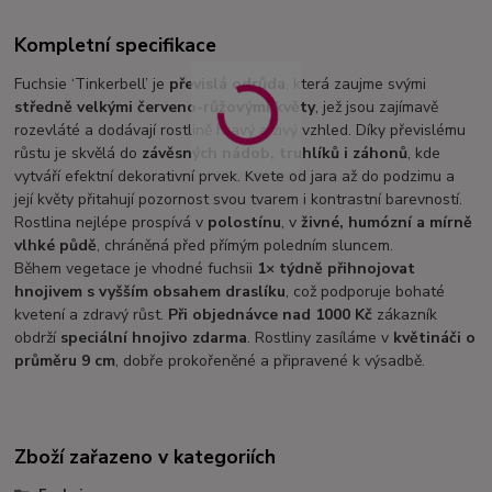
Kompletní specifikace
Fuchsie ‘Tinkerbell’ je
převislá odrůda
, která zaujme svými
středně velkými červeno-růžovými květy
, jež jsou zajímavě
rozevláté a dodávají rostlině hravý a živý vzhled. Díky převislému
růstu je skvělá do
závěsných nádob, truhlíků i záhonů
, kde
vytváří efektní dekorativní prvek. Kvete od jara až do podzimu a
její květy přitahují pozornost svou tvarem i kontrastní barevností.
Rostlina nejlépe prospívá v
polostínu
, v
živné, humózní a mírně
vlhké půdě
, chráněná před přímým poledním sluncem.
Během vegetace je vhodné fuchsii
1× týdně přihnojovat
hnojivem s vyšším obsahem draslíku
, což podporuje bohaté
kvetení a zdravý růst.
Při objednávce nad 1000 Kč
zákazník
obdrží
speciální hnojivo zdarma
. Rostliny zasíláme v
květináči o
průměru 9 cm
, dobře prokořeněné a připravené k výsadbě.
Zboží zařazeno v kategoriích