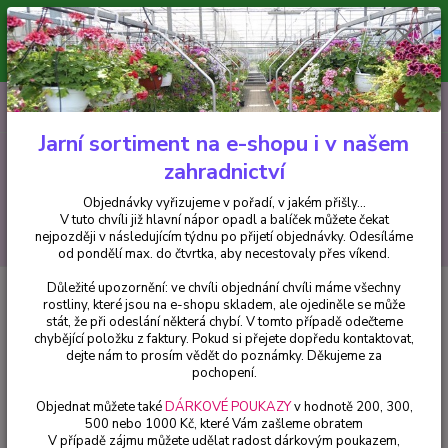
Minimální hodnota pro odeslání z e-shopu je 300 Kč.
V tuto chvíli již hlavní nápor objednávek opadl a balíček můžete čekat
nejpozději v následujícím týdnu po přijetí objednávky. Objednávky
vyřizujeme v pořadí, v jakém přišly...
0
ks
CZK
+420 602 223 614
za
0 Kč
Jarní sortiment na e-shopu i v našem
zahradnictví
Menu
Objednávky vyřizujeme v pořadí, v jakém přišly...
V tuto chvíli již hlavní nápor opadl a balíček můžete čekat
Hledat
nejpozději v následujícím týdnu po přijetí objednávky. Odesíláme
od pondělí max. do čtvrtka, aby necestovaly přes víkend.
Důležité upozornění: ve chvíli objednání chvíli máme všechny
Úvod
Fuchsie
Tinkerbell (fuchsie) - 1 ks
rostliny, které jsou na e-shopu skladem, ale ojediněle se může
stát, že při odeslání některá chybí. V tomto případě odečteme
Tinkerbell (fuchsie) - 1 ks
chybějící položku z faktury. Pokud si přejete dopředu kontaktovat,
dejte nám to prosím vědět do poznámky. Děkujeme za
pochopení.
Objednat můžete také
DÁRKOVÉ POUKAZY
v hodnotě 200, 300,
500 nebo 1000 Kč, které Vám zašleme obratem
V případě zájmu můžete udělat radost dárkovým poukazem,