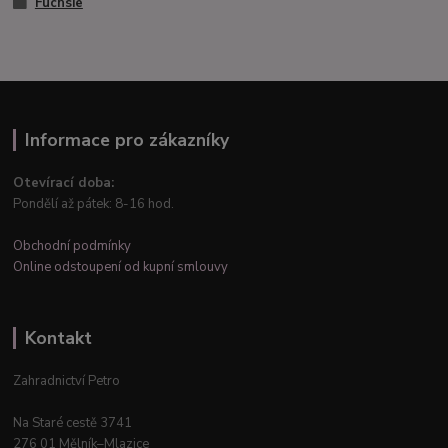
Fuchsie
Informace pro zákazníky
Otevírací doba:
Pondělí až pátek: 8-16 hod.
Obchodní podmínky
Online odstoupení od kupní smlouvy
Kontakt
Zahradnictví Petro
Na Staré cestě 3741
276 01 Mělník–Mlazice