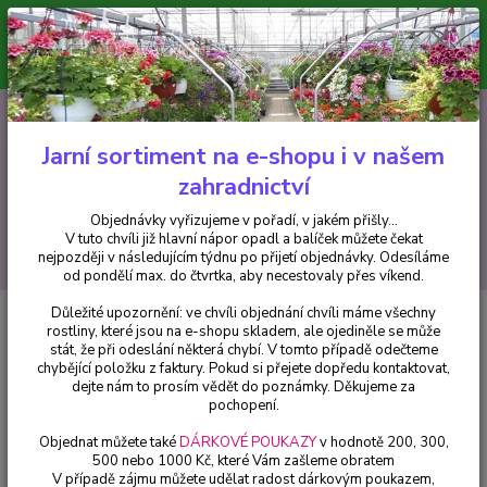
Minimální hodnota pro odeslání z e-shopu je 300 Kč.
V tuto chvíli již hlavní nápor objednávek opadl a balíček můžete čekat
nejpozději v následujícím týdnu po přijetí objednávky. Objednávky
vyřizujeme v pořadí, v jakém přišly...
0
ks
CZK
+420 602 223 614
za
0 Kč
Jarní sortiment na e-shopu i v našem
zahradnictví
Menu
Objednávky vyřizujeme v pořadí, v jakém přišly...
V tuto chvíli již hlavní nápor opadl a balíček můžete čekat
Hledat
nejpozději v následujícím týdnu po přijetí objednávky. Odesíláme
od pondělí max. do čtvrtka, aby necestovaly přes víkend.
Důležité upozornění: ve chvíli objednání chvíli máme všechny
Úvod
Fuchsie
The Phoenix Fuchsie - cena za kus v 3-kusovém balení
rostliny, které jsou na e-shopu skladem, ale ojediněle se může
stát, že při odeslání některá chybí. V tomto případě odečteme
The Phoenix Fuchsie - cena za kus
chybějící položku z faktury. Pokud si přejete dopředu kontaktovat,
v 3-kusovém balení
dejte nám to prosím vědět do poznámky. Děkujeme za
pochopení.
Objednat můžete také
DÁRKOVÉ POUKAZY
v hodnotě 200, 300,
500 nebo 1000 Kč, které Vám zašleme obratem
V případě zájmu můžete udělat radost dárkovým poukazem,