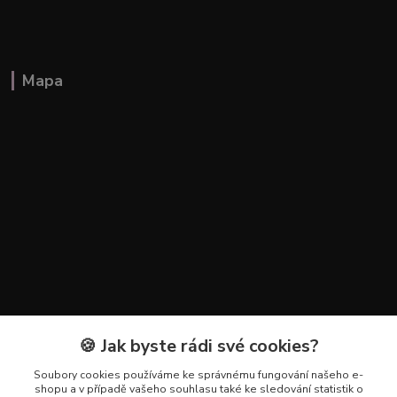
Mapa
🍪 Jak byste rádi své cookies?
Kontakty
Soubory cookies používáme ke správnému fungování našeho e-
+420 602 223 614
shopu a v případě vašeho souhlasu také ke sledování statistik o