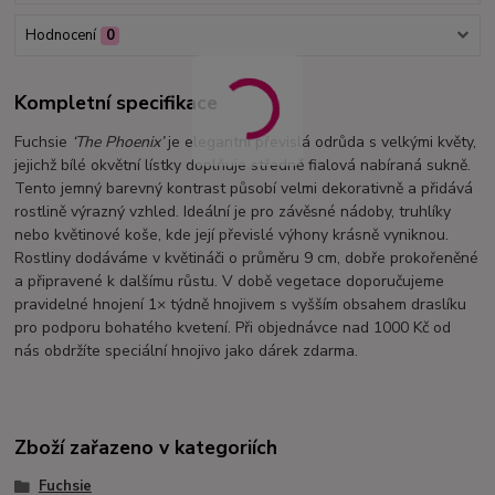
Hodnocení
0
Kompletní specifikace
Fuchsie
‘The Phoenix’
je elegantní převislá odrůda s velkými květy,
jejichž bílé okvětní lístky doplňuje středně fialová nabíraná sukně.
Tento jemný barevný kontrast působí velmi dekorativně a přidává
rostlině výrazný vzhled. Ideální je pro závěsné nádoby, truhlíky
nebo květinové koše, kde její převislé výhony krásně vyniknou.
Rostliny dodáváme v květináči o průměru 9 cm, dobře prokořeněné
a připravené k dalšímu růstu. V době vegetace doporučujeme
pravidelné hnojení 1× týdně hnojivem s vyšším obsahem draslíku
pro podporu bohatého kvetení. Při objednávce nad 1000 Kč od
nás obdržíte speciální hnojivo jako dárek zdarma.
Zboží zařazeno v kategoriích
Fuchsie