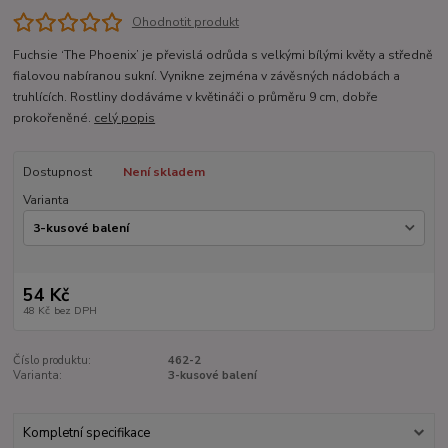
Ohodnotit produkt
Fuchsie ‘The Phoenix’ je převislá odrůda s velkými bílými květy a středně
fialovou nabíranou sukní. Vynikne zejména v závěsných nádobách a
truhlících. Rostliny dodáváme v květináči o průměru 9 cm, dobře
prokořeněné.
celý popis
Dostupnost
Není skladem
Varianta
54 Kč
48 Kč
bez DPH
Číslo produktu:
462-2
Varianta:
3-kusové balení
Kompletní specifikace