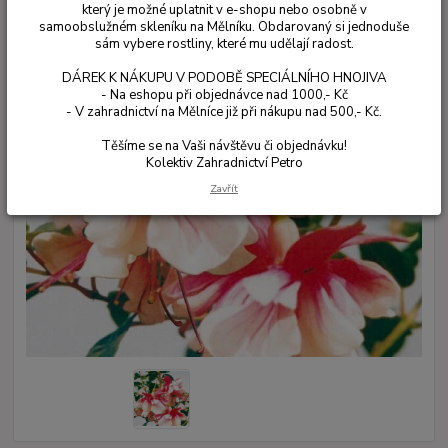
který je možné uplatnit v e-shopu nebo osobně v
samoobslužném skleníku na Mělníku. Obdarovaný si jednoduše
sám vybere rostliny, které mu udělají radost.
DÁREK K NÁKUPU V PODOBĚ SPECIÁLNÍHO HNOJIVA
- Na eshopu při objednávce nad 1000,- Kč
- V zahradnictví na Mělníce již při nákupu nad 500,- Kč.
Těšíme se na Vaši návštěvu či objednávku!
Kolektiv Zahradnictví Petro
Zavřít