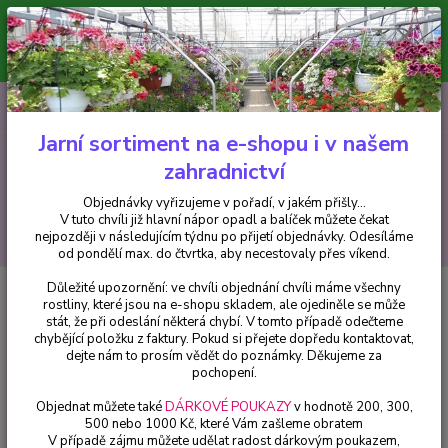
Minimální hodnota pro odeslání z e-shopu je 300 Kč.
V tuto chvíli již hlavní nápor objednávek opadl a balíček můžete čekat
nejpozději v následujícím týdnu po přijetí objednávky. Objednávky
vyřizujeme v pořadí, v jakém přišly...
0
ks
CZK
+420 602 223 614
za
0 Kč
Jarní sortiment na e-shopu i v našem
zahradnictví
Menu
Objednávky vyřizujeme v pořadí, v jakém přišly...
V tuto chvíli již hlavní nápor opadl a balíček můžete čekat
Hledat
nejpozději v následujícím týdnu po přijetí objednávky. Odesíláme
od pondělí max. do čtvrtka, aby necestovaly přes víkend.
Důležité upozornění: ve chvíli objednání chvíli máme všechny
Úvod
Fuchsie
Tausendschon Fuchsie (Nagel D 1919) - cena na prodejně
rostliny, které jsou na e-shopu skladem, ale ojediněle se může
stát, že při odeslání některá chybí. V tomto případě odečteme
Tausendschon Fuchsie (Nagel D
chybějící položku z faktury. Pokud si přejete dopředu kontaktovat,
1919) - cena na prodejně
dejte nám to prosím vědět do poznámky. Děkujeme za
pochopení.
Objednat můžete také
DÁRKOVÉ POUKAZY
v hodnotě 200, 300,
500 nebo 1000 Kč, které Vám zašleme obratem
V případě zájmu můžete udělat radost dárkovým poukazem,