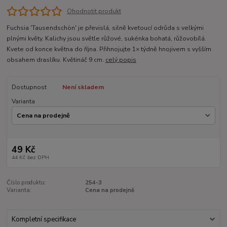
Ohodnotit produkt
Fuchsia 'Tausendschön' je převislá, silně kvetoucí odrůda s velkými
plnými květy. Kalichy jsou světle růžové, sukénka bohatá, růžovobílá.
Kvete od konce května do října. Přihnojujte 1× týdně hnojivem s vyšším
obsahem draslíku. Květináč 9 cm.
celý popis
Dostupnost
Není skladem
Varianta
49 Kč
44 Kč
bez DPH
Číslo produktu:
254-3
Varianta:
Cena na prodejně
Kompletní specifikace