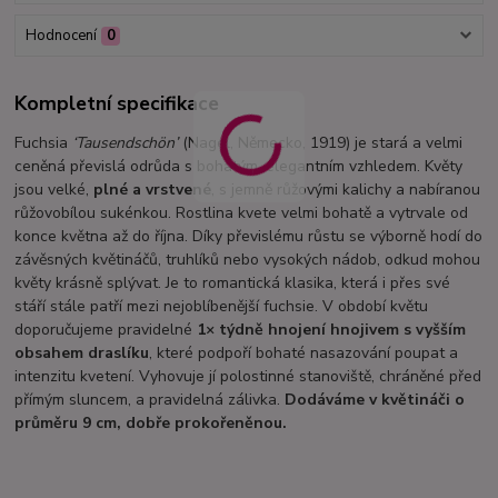
Hodnocení
0
Kompletní specifikace
Fuchsia
‘Tausendschön’
(Nagel, Německo, 1919) je stará a velmi
ceněná převislá odrůda s bohatým, elegantním vzhledem. Květy
jsou velké,
plné a vrstvené
, s jemně růžovými kalichy a nabíranou
růžovobílou sukénkou. Rostlina kvete velmi bohatě a vytrvale od
konce května až do října. Díky převislému růstu se výborně hodí do
závěsných květináčů, truhlíků nebo vysokých nádob, odkud mohou
květy krásně splývat. Je to romantická klasika, která i přes své
stáří stále patří mezi nejoblíbenější fuchsie. V období květu
doporučujeme pravidelné
1× týdně hnojení hnojivem s vyšším
obsahem draslíku
, které podpoří bohaté nasazování poupat a
intenzitu kvetení. Vyhovuje jí polostinné stanoviště, chráněné před
přímým sluncem, a pravidelná zálivka.
Dodáváme v květináči o
průměru 9 cm, dobře prokořeněnou.