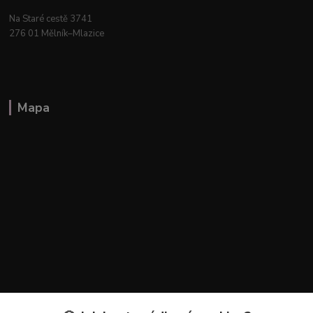
Na Staré cestě 3741
276 01 Mělník–Mlazice
Mapa