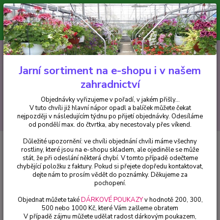
Minimální hodnota pro odeslání z e-shopu je 300 Kč.
V tuto chvíli již hlavní nápor objednávek opadl a balíček můžete čekat
nejpozději v následujícím týdnu po přijetí objednávky. Objednávky
vyřizujeme v pořadí, v jakém přišly...
0
ks
CZK
+420 602 223 614
za
0 Kč
Jarní sortiment na e-shopu i v našem
zahradnictví
Menu
Objednávky vyřizujeme v pořadí, v jakém přišly...
V tuto chvíli již hlavní nápor opadl a balíček můžete čekat
Hledat
nejpozději v následujícím týdnu po přijetí objednávky. Odesíláme
od pondělí max. do čtvrtka, aby necestovaly přes víkend.
Důležité upozornění: ve chvíli objednání chvíli máme všechny
Úvod
Trvalky
Tařice horská (Alyssum Montanum) - 1 ks
rostliny, které jsou na e-shopu skladem, ale ojediněle se může
stát, že při odeslání některá chybí. V tomto případě odečteme
Tařice horská (Alyssum
chybějící položku z faktury. Pokud si přejete dopředu kontaktovat,
Montanum) - 1 ks
dejte nám to prosím vědět do poznámky. Děkujeme za
pochopení.
Objednat můžete také
DÁRKOVÉ POUKAZY
v hodnotě 200, 300,
500 nebo 1000 Kč, které Vám zašleme obratem
V případě zájmu můžete udělat radost dárkovým poukazem,