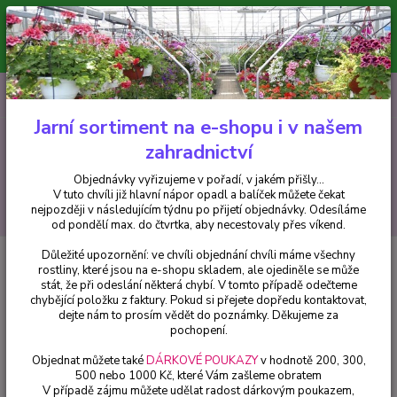
Minimální hodnota pro odeslání z e-shopu je 300 Kč.
V tuto chvíli již hlavní nápor objednávek opadl a balíček můžete čekat
nejpozději v následujícím týdnu po přijetí objednávky. Objednávky
vyřizujeme v pořadí, v jakém přišly...
0
ks
CZK
+420 602 223 614
za
0 Kč
Jarní sortiment na e-shopu i v našem
zahradnictví
Menu
Objednávky vyřizujeme v pořadí, v jakém přišly...
V tuto chvíli již hlavní nápor opadl a balíček můžete čekat
Hledat
nejpozději v následujícím týdnu po přijetí objednávky. Odesíláme
od pondělí max. do čtvrtka, aby necestovaly přes víkend.
Důležité upozornění: ve chvíli objednání chvíli máme všechny
Úvod
Fuchsie
Tango Fuchsie - 1 ks
rostliny, které jsou na e-shopu skladem, ale ojediněle se může
stát, že při odeslání některá chybí. V tomto případě odečteme
Tango Fuchsie - 1 ks
chybějící položku z faktury. Pokud si přejete dopředu kontaktovat,
dejte nám to prosím vědět do poznámky. Děkujeme za
pochopení.
Objednat můžete také
DÁRKOVÉ POUKAZY
v hodnotě 200, 300,
500 nebo 1000 Kč, které Vám zašleme obratem
V případě zájmu můžete udělat radost dárkovým poukazem,