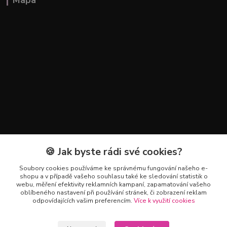
Mapa
🍪 Jak byste rádi své cookies?
Kontakty
Soubory cookies používáme ke správnému fungování našeho e-
+420 602 223 614
shopu a v případě vašeho souhlasu také ke sledování statistik o
webu, měření efektivity reklamních kampaní, zapamatování vašeho
oblíbeného nastavení při používání stránek, či zobrazení reklam
info@zahradnictvipetro.cz
odpovídajících vašim preferencím.
Více k využití cookies