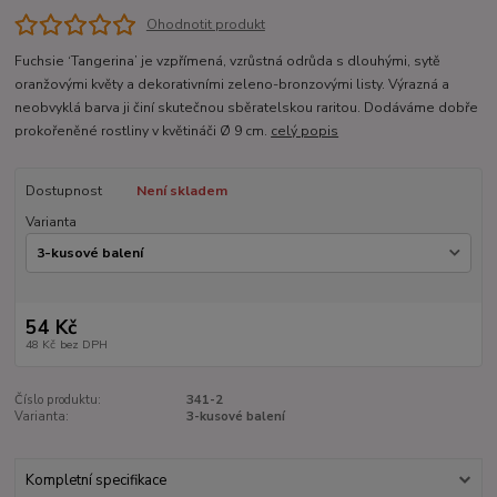
Ohodnotit produkt
Fuchsie ‘Tangerina’ je vzpřímená, vzrůstná odrůda s dlouhými, sytě
oranžovými květy a dekorativními zeleno-bronzovými listy. Výrazná a
neobvyklá barva ji činí skutečnou sběratelskou raritou. Dodáváme dobře
prokořeněné rostliny v květináči Ø 9 cm.
celý popis
Dostupnost
Není skladem
Varianta
54 Kč
48 Kč
bez DPH
Číslo produktu:
341-2
Varianta:
3-kusové balení
Kompletní specifikace