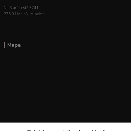
Na Staré cestě 3741
276 01 Mělník–Mlazice
Mapa