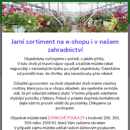
Minimální hodnota pro odeslání z e-shopu je 300 Kč.
V tuto chvíli již hlavní nápor objednávek opadl a balíček můžete čekat
nejpozději v následujícím týdnu po přijetí objednávky. Objednávky
vyřizujeme v pořadí, v jakém přišly...
0
ks
CZK
+420 602 223 614
za
0 Kč
Jarní sortiment na e-shopu i v našem
zahradnictví
Menu
Objednávky vyřizujeme v pořadí, v jakém přišly...
V tuto chvíli již hlavní nápor opadl a balíček můžete čekat
Hledat
nejpozději v následujícím týdnu po přijetí objednávky. Odesíláme
od pondělí max. do čtvrtka, aby necestovaly přes víkend.
Důležité upozornění: ve chvíli objednání chvíli máme všechny
Úvod
Fuchsie
Tangerina Fuchsie - cena za kus v 3-kusovém balení
rostliny, které jsou na e-shopu skladem, ale ojediněle se může
stát, že při odeslání některá chybí. V tomto případě odečteme
Tangerina Fuchsie - cena za kus v
chybějící položku z faktury. Pokud si přejete dopředu kontaktovat,
3-kusovém balení
dejte nám to prosím vědět do poznámky. Děkujeme za
pochopení.
Objednat můžete také
DÁRKOVÉ POUKAZY
v hodnotě 200, 300,
500 nebo 1000 Kč, které Vám zašleme obratem
V případě zájmu můžete udělat radost dárkovým poukazem,