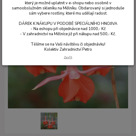
který je možné uplatnit v e-shopu nebo osobně v
samoobslužném skleníku na Mělníku. Obdarovaný si jednoduše
sám vybere rostliny, které mu udělají radost.
DÁREK K NÁKUPU V PODOBĚ SPECIÁLNÍHO HNOJIVA
- Na eshopu při objednávce nad 1000,- Kč
- V zahradnictví na Mělníce již při nákupu nad 500,- Kč.
Těšíme se na Vaši návštěvu či objednávku!
Kolektiv Zahradnictví Petro
Zavřít