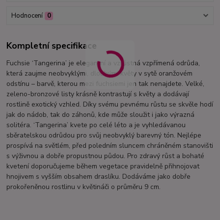
Hodnocení
0
Kompletní specifikace
Fuchsie ‘Tangerina’ je elegantní a vzrůstná vzpřímená odrůda,
která zaujme neobvyklými, dlouhými květy v sytě oranžovém
odstínu – barvě, kterou mezi fuchsiemi jen tak nenajdete. Velké,
zeleno-bronzové listy krásně kontrastují s květy a dodávají
rostlině exotický vzhled. Díky svému pevnému růstu se skvěle hodí
jak do nádob, tak do záhonů, kde může sloužit i jako výrazná
solitéra. ‘Tangerina’ kvete po celé léto a je vyhledávanou
sběratelskou odrůdou pro svůj neobvyklý barevný tón. Nejlépe
prospívá na světlém, před poledním sluncem chráněném stanovišti
s výživnou a dobře propustnou půdou. Pro zdravý růst a bohaté
kvetení doporučujeme během vegetace pravidelně přihnojovat
hnojivem s vyšším obsahem draslíku. Dodáváme jako dobře
prokořeněnou rostlinu v květináči o průměru 9 cm.