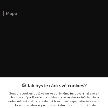
Mapa
🍪 Jak byste rádi své cookies?
Kontakty
Soubory cookies používáme ke správnému fungování našeho e-
+420 602 223 614
shopu a v případě vašeho souhlasu také ke sledování statistik o
webu, měření efektivity reklamních kampaní, zapamatování vašeho
oblíbeného nastavení při používání stránek, či zobrazení reklam
info@zahradnictvipetro.cz