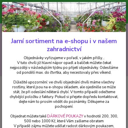
Minimální hodnota pro odeslání z e-shopu je 300 Kč.
V tuto chvíli již hlavní nápor objednávek opadl a balíček můžete čekat
nejpozději v následujícím týdnu po přijetí objednávky. Objednávky
vyřizujeme v pořadí, v jakém přišly...
0
ks
CZK
+420 602 223 614
za
0 Kč
Jarní sortiment na e-shopu i v našem
zahradnictví
Menu
Objednávky vyřizujeme v pořadí, v jakém přišly...
V tuto chvíli již hlavní nápor opadl a balíček můžete čekat
Hledat
nejpozději v následujícím týdnu po přijetí objednávky. Odesíláme
od pondělí max. do čtvrtka, aby necestovaly přes víkend.
Důležité upozornění: ve chvíli objednání chvíli máme všechny
Úvod
Balkónové rostliny
Surfinie purpurová - cena za kus v 3-kusovém
rostliny, které jsou na e-shopu skladem, ale ojediněle se může
balení
stát, že při odeslání některá chybí. V tomto případě odečteme
chybějící položku z faktury. Pokud si přejete dopředu kontaktovat,
Surfinie purpurová - cena za kus
dejte nám to prosím vědět do poznámky. Děkujeme za
v 3-kusovém balení
pochopení.
Objednat můžete také
DÁRKOVÉ POUKAZY
v hodnotě 200, 300,
500 nebo 1000 Kč, které Vám zašleme obratem
V případě zájmu můžete udělat radost dárkovým poukazem,