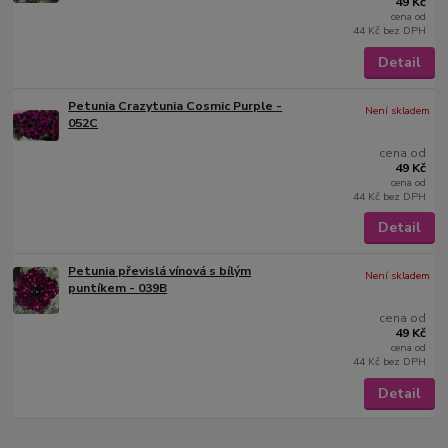
49 Kč
cena od
44 Kč
bez DPH
Detail
Petunia Crazytunia Cosmic Purple -
Není skladem
052C
cena od
49 Kč
cena od
44 Kč
bez DPH
Detail
Petunia převislá vínová s bílým
Není skladem
puntíkem - 039B
cena od
49 Kč
cena od
44 Kč
bez DPH
Detail