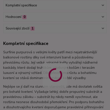
Kompletní specifikace
Hodnocení
0
Související zboží
1
Kompletní specifikace
Surfínie purpurová s velkými květy patří mezi nejatraktivnější
balkonové rostliny díky své intenzivní barvě a působivému
převislému růstu. Její velké, výrazné květy vytvářejí nádherné
kaskády, které dodají truhlíkům, závěsným košům i terasám
luxusní a výrazný vzhled. Díky převislému růstu a bohatému
kvetení se stává dominantním prvkem každé výsadby.
Nejlépe se jí daří na slunném stanovišti, kde má dostatek světla
pro bohaté kvetení. Vyžaduje lehký, dobře propustný substrát a
pravidelnou zálivku – substrát by nikdy neměl vyschnout, ale
rostlina nesnese dlouhodobé přemokření. Pro podporu bohatého
a dlouhotrvajícího kvetení doporučujeme pravidelné přihnojování