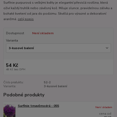
Surfínie purpurová s velkými květy je elegantní převislá rostlina, která
oživí každý truhlík nebo závěsný koš. Miluje slunce, pravidelnou zálivku a
bohaté kvetení od jara do podzimu. Skvělá pro výrazné a dekorativní
aranžmá.
celý popis
Dostupnost
Není skladem
Varianta
54 Kč
48 Kč
bez DPH
Číslo produktu:
52-2
Varianta:
3-kusové balení
Podobné produkty
Surfinie tmavěmodrá - 055
Není skladem
cena od