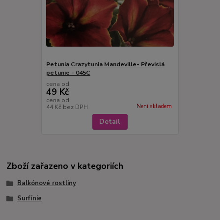
Petunia Crazytunia Mandeville- Převislá
petunie - 045C
cena od
49 Kč
cena od
Není skladem
44 Kč
bez DPH
Detail
Zboží zařazeno v kategoriích
Balkónové rostliny
Surfínie