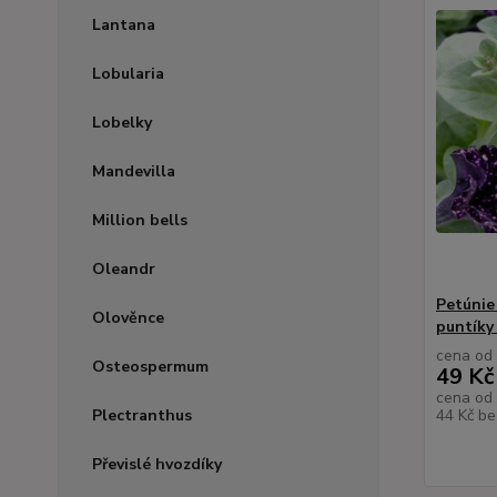
Lantana
Lobularia
Lobelky
Mandevilla
Million bells
Oleandr
Petúnie 
Olověnce
puntíky
cena od
Osteospermum
49 Kč
cena od
44 Kč
be
Plectranthus
Převislé hvozdíky