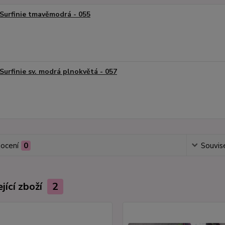
Surfinie tmavěmodrá - 055
Surfinie sv. modrá plnokvětá - 057
ocení
0
Souvise
jící zboží
2