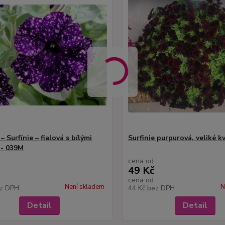
– Surfínie – fialová s bílými
Surfinie purpurová, veliké k
 - 039M
cena od
49 Kč
cena od
Není skladem
N
z DPH
44 Kč
bez DPH
Detail
Detail