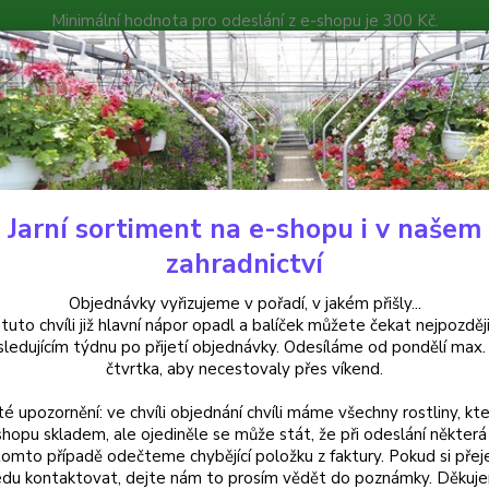
Minimální hodnota pro odeslání z e-shopu je 300 Kč.
íček můžete čekat nejpozději v následujícím týdnu po přijetí objedná
atalog
Poradna
Kontakty
Nevíte
Hledat
+420
Jarní sortiment na e-shopu i v našem
alkónové rostliny
Surfinie modrá s bílým lemem - cena za kus v 3-kus
zahradnictví
inie modrá s bílým lemem - cena
Objednávky vyřizujeme v pořadí, v jakém přišly...
 tuto chvíli již hlavní nápor opadl a balíček můžete čekat nejpozději
sledujícím týdnu po přijetí objednávky. Odesíláme od pondělí max.
čtvrtka, aby necestovaly přes víkend.
té upozornění: ve chvíli objednání chvíli máme všechny rostliny, kte
Dos
shopu skladem, ale ojediněle se může stát, že při odeslání některá 
tomto případě odečteme chybějící položku z faktury. Pokud si přej
Var
du kontaktovat, dejte nám to prosím vědět do poznámky. Děkuj