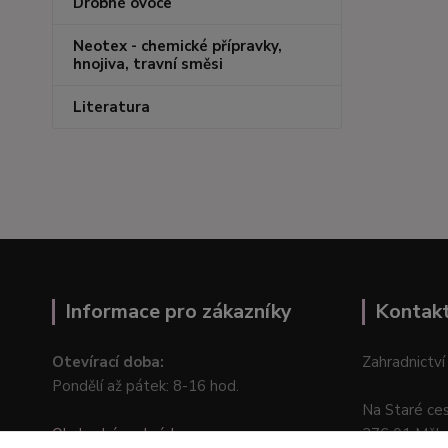
Drobné ovoce
Neotex - chemické přípravky,
hnojiva, travní směsi
Literatura
Informace pro zákazníky
Kontak
Otevírací doba:
Zahradnictví
Pondělí až pátek: 8-16 hod.
Na Staré ce
Obchodní podmínky
276 01 Měln