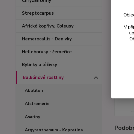
Chryzantémy
Streptocarpus
Obje
Africké kopřivy, Coleusy
V př
up
Ob
Hemerocallis - Denivky
Helleborusy - čemeřice
Bylinky a léčivky
Balkónové rostliny
Abutilon
Alstromérie
Asariny
Podobn
Argyranthemum - Kopretina