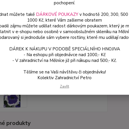
pochopení.
54
dnat můžete také
DÁRKOVÉ POUKAZY
v hodnotě 200, 300, 500
1000 Kč, které Vám zašleme obratem
48 
ípadě zájmu můžete udělat radost dárkovým poukazem, který je 
latnit v e-shopu nebo osobně v samoobslužném skleníku na Mělní
Číslo p
darovaný si jednoduše sám vybere rostliny, které mu udělají rado
DÁREK K NÁKUPU V PODOBĚ SPECIÁLNÍHO HNOJIVA
- Na eshopu při objednávce nad 1000,- Kč
- V zahradnictví na Mělníce již při nákupu nad 500,- Kč.
Těšíme se na Vaši návštěvu či objednávku!
Kolektiv Zahradnictví Petro
Zavřít
é produkty