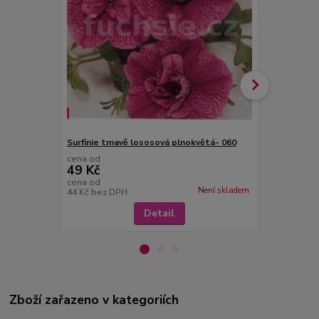
Surfinie tmavě lososová plnokvětá- 060
Surfinie tm
cena od
cena od
49 Kč
49 Kč
cena od
cena od
Není skladem
44 Kč
bez DPH
44 Kč
bez D
Detail
Zboží zařazeno v kategoriích