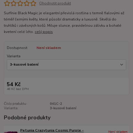
Ohodnotit produkt
Surfínie Black Magic je elegantní převislá rostlina s temně fialovými až
téměř černými květy, které působí dramaticky a luxusně. Skvělá do
truhlíků i závěsných košů. Miluje slunce, pravidelnou zálivku a bohaté
kvetení celé léto.
celý popis
Dostupnost
Není skladem
Varianta
54 Kč
48 Kč
bez DPH
Číslo produktu:
041C-2
Varianta:
3-kusové balení
Podobné produkty
Petunia Crazytunia Cosmic Purple -
Není skladem