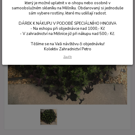
který je možné uplatnit v e-shopu nebo osobně v
samoobslužném skleníku na Mělníku. Obdarovaný si jednoduše
sám vybere rostliny, které mu udělají radost.
DÁREK K NÁKUPU V PODOBĚ SPECIÁLNÍHO HNOJIVA
- Na eshopu při objednávce nad 1000,- Kč
- V zahradnictví na Mělníce již při nákupu nad 500,- Kč.
Těšíme se na Vaši návštěvu či objednávku!
Kolektiv Zahradnictví Petro
Zavřít