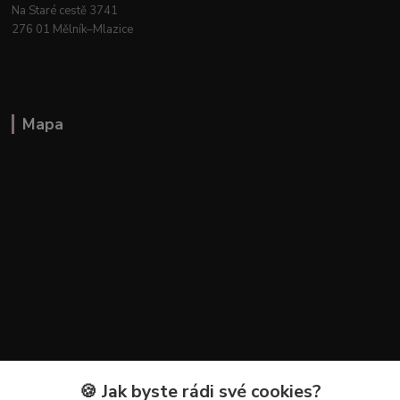
Na Staré cestě 3741
276 01 Mělník–Mlazice
Mapa
🍪 Jak byste rádi své cookies?
Kontakty