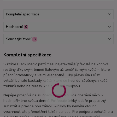
Kompletní specifikace
Hodnocení
0
Související zboží
3
Kompletní specifikace
Surfínie Black Magic patří mezi nejefektnější převislé balkonové
rostliny díky svým temně fialovým až téměř černým květům, které
působí dramaticky a velmi elegantně. Díky převislému růstu
vytváří bohaté kaskády květů, které se hodí do závěsných košů,
truhlíků nebo na terasy, kde okamžitě zaujmou.
Nejlépe prospívá na slunném stanovišti, kde dostává několik
hodin přímého světla denně. Potřebuje lehký, dobře propustný
substrát a pravidelnou zálivku – nikdy by neměla dlouho
vyschnout, ale přemokření také nesnese. Pro podporu bohatého a