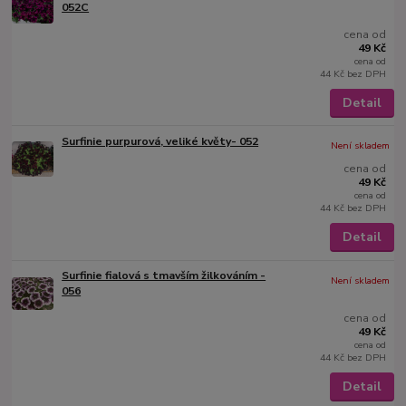
052C
cena od
49 Kč
cena od
44 Kč
bez DPH
Detail
Surfinie purpurová, veliké květy- 052
Není skladem
cena od
49 Kč
cena od
44 Kč
bez DPH
Detail
Surfinie fialová s tmavším žilkováním -
Není skladem
056
cena od
49 Kč
cena od
44 Kč
bez DPH
Detail