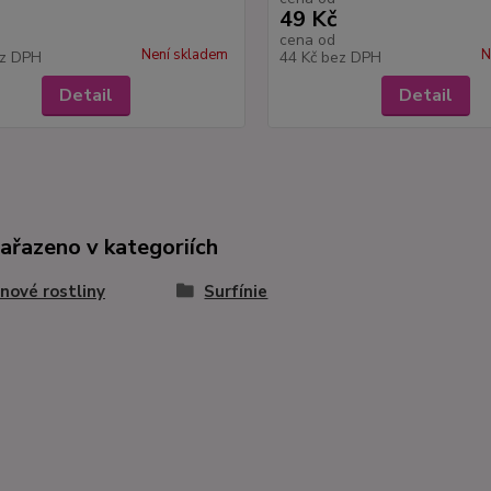
49 Kč
cena od
Není skladem
N
z DPH
44 Kč
bez DPH
Detail
Detail
zařazeno v kategoriích
nové rostliny
Surfínie