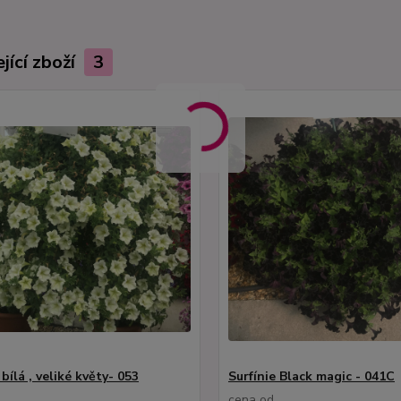
jící zboží
3
 bílá , veliké květy- 053
Surfínie Black magic - 041C
cena od