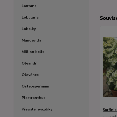
Lantana
Souvise
Lobularia
Lobelky
Mandevilla
Million bells
Oleandr
Olověnce
Osteospermum
Plectranthus
Převislé hvozdíky
Surfinie
cena od