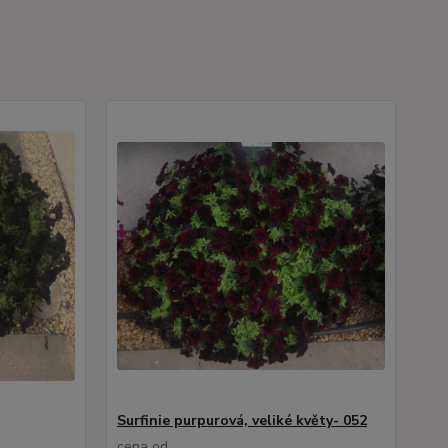
Surfinie purpurová, veliké květy- 052
cena od