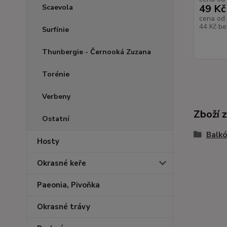
49 Kč
Scaevola
cena od
44 Kč
be
Surfínie
Thunbergie - Černooká Zuzana
Torénie
Verbeny
Zboží 
Ostatní
Balkó
Hosty
Okrasné keře
Paeonia, Pivoňka
Okrasné trávy