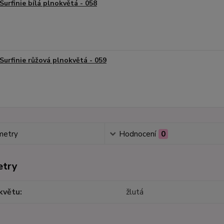
Surfinie bílá plnokvětá - 058
Surfinie růžová plnokvětá - 059
metry
Hodnocení
0
etry
květu
žlutá