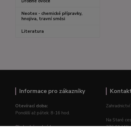
Drobné ovoce
Neotex - chemické přípravky,
hnojiva, travní směsi
Literatura
Informace pro zákazníky
Kontak
Otevírací doba:
Zahradnictví
Pondělí až pátek: 8-16 hod.
Na Staré ce
Obchodní podmínky
276 01 Měln