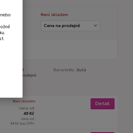
 nebo
tupnost
Není skladem
ianta
možné
ku.
st.
 Kč
Kč
bez DPH
roduktu:
42-3
Barva květu:
žlutá
a:
Cena na prodejně
Není skladem
Detail
cena od
49 Kč
cena od
44 Kč
bez DPH