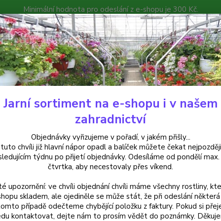
Minimální hodnota pro odeslání z e-shopu je 300 Kč.
íček můžete čekat nejpozději v následujícím týdnu po přijetí objedná
atalog
Poradna
Kontakty
Nevíte
Hledat
+420
Jarní sortiment na e-shopu i v našem
alkónové rostliny
Surfínia žlutá - cena na prodejně
zahradnictví
ínia žlutá - cena na prodejně
Objednávky vyřizujeme v pořadí, v jakém přišly...
 tuto chvíli již hlavní nápor opadl a balíček můžete čekat nejpozději
sledujícím týdnu po přijetí objednávky. Odesíláme od pondělí max.
čtvrtka, aby necestovaly přes víkend.
Surfíni
té upozornění: ve chvíli objednání chvíli máme všechny rostliny, kte
ideáln
shopu skladem, ale ojediněle se může stát, že při odeslání některá 
pravid
tomto případě odečteme chybějící položku z faktury. Pokud si přej
popis
du kontaktovat, dejte nám to prosím vědět do poznámky. Děkuj