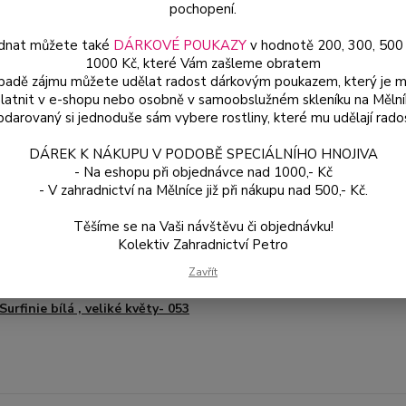
pochopení.
dnat můžete také
DÁRKOVÉ POUKAZY
v hodnotě 200, 300, 500
Dos
1000 Kč, které Vám zašleme obratem
Var
ípadě zájmu můžete udělat radost dárkovým poukazem, který je 
latnit v e-shopu nebo osobně v samoobslužném skleníku na Mělní
darovaný si jednoduše sám vybere rostliny, které mu udělají rado
49
DÁREK K NÁKUPU V PODOBĚ SPECIÁLNÍHO HNOJIVA
44 
- Na eshopu při objednávce nad 1000,- Kč
- V zahradnictví na Mělníce již při nákupu nad 500,- Kč.
Číslo p
Těšíme se na Vaši návštěvu či objednávku!
Variant
Kolektiv Zahradnictví Petro
é produkty
Zavřít
Surfinie bílá , veliké květy- 053