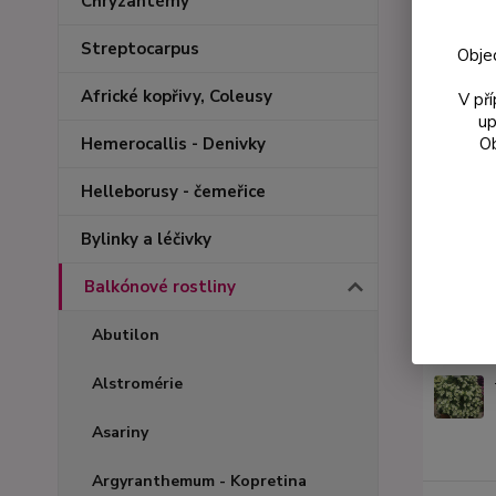
Chryzantémy
Streptocarpus
Obje
Africké kopřivy, Coleusy
V př
up
Ob
Hemerocallis - Denivky
Helleborusy - čemeřice
Bylinky a léčivky
Balkónové rostliny
Podobn
Abutilon
Alstromérie
Asariny
Argyranthemum - Kopretina