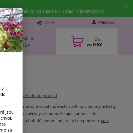
vky. Objednávky vyřizujeme v pořadí, v jakém přišly...
Přihlášení
CZK
 si rady? Zavolejte.
0
ks
za
0 Kč
 602 223 614
 v
 do
Ohodnotit produkt
e žlutá je slunečná a veselá převislá rostlina s bohatými květy,
ré jsou
í do truhlíků a závěsných nádob. Miluje slunné místo,
chybí.
elnou zálivku a bohaté kvetení od jara až do podzimu.
celý
ete
eme za