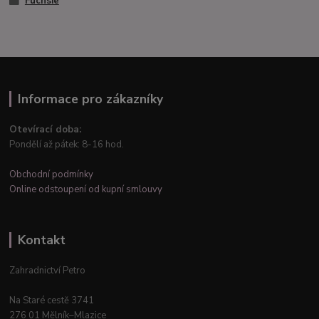
Fuchsie
Informace pro zákazníky
Otevírací doba:
Pondělí až pátek: 8-16 hod.
Obchodní podmínky
Online odstoupení od kupní smlouvy
Kontakt
Zahradnictví Petro
Na Staré cestě 3741
276 01 Mělník–Mlazice