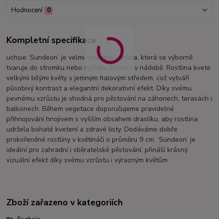
Hodnocení
0
Kompletní specifikace
uchsie ‘Sundeon’ je velmi vzrůstná odrůda, která se výborně
tvaruje do stromku nebo vyššího solitéru v nádobě. Rostlina kvete
velkými bílými květy s jemným fialovým středem, což vytváří
působivý kontrast a elegantní dekorativní efekt. Díky svému
pevnému vzrůstu je vhodná pro pěstování na záhonech, terasách i
balkonech. Během vegetace doporučujeme pravidelné
přihnojování hnojivem s vyšším obsahem draslíku, aby rostlina
udržela bohaté kvetení a zdravé listy. Dodáváme dobře
prokořeněné rostliny v květináči o průměru 9 cm. ‘Sundeon’ je
ideální pro zahradní i sběratelské pěstování, přináší krásný
vizuální efekt díky svému vzrůstu i výrazným květům.
Zboží zařazeno v kategoriích