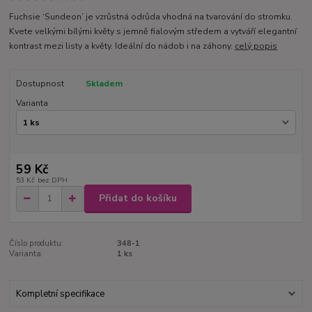
Fuchsie ‘Sundeon’ je vzrůstná odrůda vhodná na tvarování do stromku.
Kvete velkými bílými květy s jemně fialovým středem a vytváří elegantní
kontrast mezi listy a květy. Ideální do nádob i na záhony.
celý popis
Dostupnost
Skladem
Varianta
59 Kč
53 Kč
bez DPH
Přidat do košíku
Číslo produktu:
348-1
Varianta:
1 ks
Kompletní specifikace