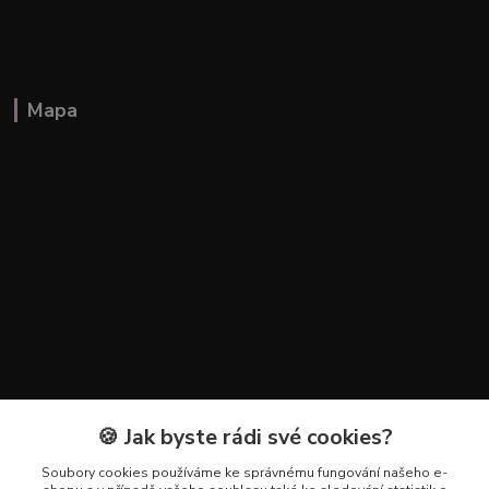
Mapa
🍪 Jak byste rádi své cookies?
Kontakty
Soubory cookies používáme ke správnému fungování našeho e-
+420 602 223 614