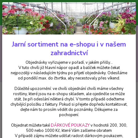
Minimální hodnota pro odeslání z e-shopu je 300 Kč.
V tuto chvíli již hlavní nápor objednávek opadl a balíček můžete čekat
nejpozději v následujícím týdnu po přijetí objednávky. Objednávky
vyřizujeme v pořadí, v jakém přišly...
0
ks
CZK
+420 602 223 614
za
0 Kč
Jarní sortiment na e-shopu i v našem
zahradnictví
Menu
Objednávky vyřizujeme v pořadí, v jakém přišly...
V tuto chvíli již hlavní nápor opadl a balíček můžete čekat
Hledat
nejpozději v následujícím týdnu po přijetí objednávky. Odesíláme
od pondělí max. do čtvrtka, aby necestovaly přes víkend.
Důležité upozornění: ve chvíli objednání chvíli máme všechny
Úvod
Fuchsie
Sundeon Fuchsie - 1 ks
rostliny, které jsou na e-shopu skladem, ale ojediněle se může
stát, že při odeslání některá chybí. V tomto případě odečteme
Sundeon Fuchsie - 1 ks
chybějící položku z faktury. Pokud si přejete dopředu kontaktovat,
dejte nám to prosím vědět do poznámky. Děkujeme za
pochopení.
Objednat můžete také
DÁRKOVÉ POUKAZY
v hodnotě 200, 300,
500 nebo 1000 Kč, které Vám zašleme obratem
V případě zájmu můžete udělat radost dárkovým poukazem,