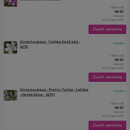
cena od
95 Kč
cena od
85 Kč
bez DPH
Zvolit variantu
Streptocarpus, Tořivka čistě bílá -
Skladem
027E
cena od
95 Kč
cena od
85 Kč
bez DPH
Zvolit variantu
Streptocarpus- Pretty Turtle- tořivka
Skladem
, Hezká želva - 027H
cena od
95 Kč
cena od
85 Kč
bez DPH
Zvolit variantu