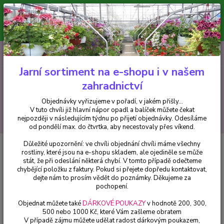
Minimální hodnota pro odeslání z e-shopu je 300 Kč.
V tuto chvíli již hlavní nápor objednávek opadl a balíček můžete čekat
nejpozději v následujícím týdnu po přijetí objednávky. Objednávky
vyřizujeme v pořadí, v jakém přišly...
0
ks
CZK
+420 602 223 614
za
0 Kč
Jarní sortiment na e-shopu i v našem
zahradnictví
Menu
Objednávky vyřizujeme v pořadí, v jakém přišly...
V tuto chvíli již hlavní nápor opadl a balíček můžete čekat
Hledat
nejpozději v následujícím týdnu po přijetí objednávky. Odesíláme
od pondělí max. do čtvrtka, aby necestovaly přes víkend.
Důležité upozornění: ve chvíli objednání chvíli máme všechny
Úvod
Streptocarpus
Streptocarpus - Tořivka světle žlutá - cena za kus v
rostliny, které jsou na e-shopu skladem, ale ojediněle se může
3-kusovém balení
stát, že při odeslání některá chybí. V tomto případě odečteme
chybějící položku z faktury. Pokud si přejete dopředu kontaktovat,
Streptocarpus - Tořivka světle
dejte nám to prosím vědět do poznámky. Děkujeme za
žlutá - cena za kus v 3-kusovém
pochopení.
balení
Objednat můžete také
DÁRKOVÉ POUKAZY
v hodnotě 200, 300,
500 nebo 1000 Kč, které Vám zašleme obratem
V případě zájmu můžete udělat radost dárkovým poukazem,