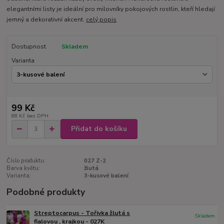
elegantními listy je ideální pro milovníky pokojových rostlin, kteří hledají
jemný a dekorativní akcent.
celý popis
Dostupnost
Skladem
Varianta
99 Kč
88 Kč
bez DPH
Přidat do košíku
Číslo produktu:
027 Z-2
Barva květu:
žlutá
Varianta:
3-kusové balení
Podobné produkty
Streptocarpus - Tořivka žlutá s
Skladem
fialovou , krajkou - 027K