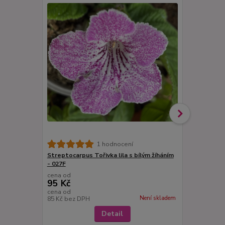
Streptocarp
1 hodnocení
krajkovým 
Streptocarpus Tořivka lila s bílým žíháním
- 027F
cena od
cena od
95 Kč
95 Kč
cena od
cena od
Není skladem
85 Kč
bez DPH
85 Kč
bez D
Detail