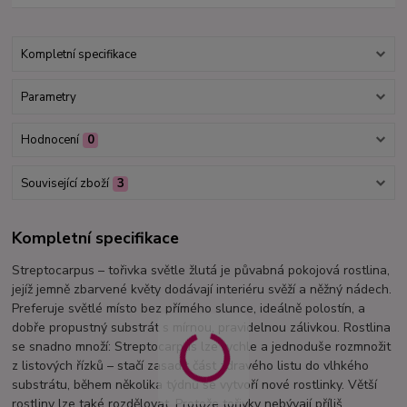
Kompletní specifikace
Parametry
Hodnocení
0
Související zboží
3
Kompletní specifikace
Streptocarpus – tořivka světle žlutá je půvabná pokojová rostlina,
jejíž jemně zbarvené květy dodávají interiéru svěží a něžný nádech.
Preferuje světlé místo bez přímého slunce, ideálně polostín, a
dobře propustný substrát s mírnou, pravidelnou zálivkou. Rostlina
se snadno množí: Streptocarpus lze rychle a jednoduše rozmnožit
z listových řízků – stačí zasadit část zdravého listu do vlhkého
substrátu, během několika týdnů se vytvoří nové rostlinky. Větší
rostliny lze také rozdělovat. Protože tořivky nebývají příliš