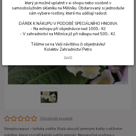
který je možné uplatnit v e-shopu nebo osobně v
samoobslužném skleníku na Mělníku. Obdarovaný si jednoduše
sám vybere rostliny, které mu udělají radost.
DÁREK K NÁKUPU V PODOBĚ SPECIÁLNÍHO HNOJIVA
- Na eshopu při objednávce nad 1000,- Kč
- V zahradnictví na Mělníce již při nákupu nad 500,- Kč.
Těšíme se na Vaši návštěvu či objednávku!
Kolektiv Zahradnictví Petro
Zavřít
Ohodnotit produkt
Streptocarpus – tořivka světle žlutá okouzlí jemnými květy v něžném
odstínu, které rozzáří každý světlý interiér. Nenáročná rostlina s