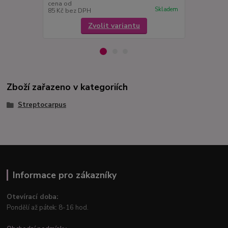
cena od
cena od
Skladem
85 Kč
bez DPH
85 Kč
bez D
Zvolit variantu
Zboží zařazeno v kategoriích
Streptocarpus
Informace pro zákazníky
Otevírací doba:
Pondělí až pátek: 8-16 hod.