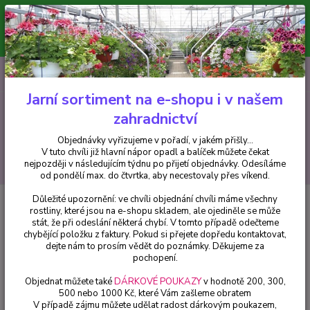
Minimální hodnota pro odeslání z e-shopu je 300 Kč.
V tuto chvíli již hlavní nápor objednávek opadl a balíček můžete čekat
nejpozději v následujícím týdnu po přijetí objednávky. Objednávky
vyřizujeme v pořadí, v jakém přišly...
0
ks
CZK
+420 602 223 614
za
0 Kč
Jarní sortiment na e-shopu i v našem
zahradnictví
Menu
Objednávky vyřizujeme v pořadí, v jakém přišly...
V tuto chvíli již hlavní nápor opadl a balíček můžete čekat
Hledat
nejpozději v následujícím týdnu po přijetí objednávky. Odesíláme
od pondělí max. do čtvrtka, aby necestovaly přes víkend.
Důležité upozornění: ve chvíli objednání chvíli máme všechny
Úvod
Streptocarpus
Streptocarpus, Tořivka růžová se žlutou - cena na
rostliny, které jsou na e-shopu skladem, ale ojediněle se může
prodejně
stát, že při odeslání některá chybí. V tomto případě odečteme
chybějící položku z faktury. Pokud si přejete dopředu kontaktovat,
Streptocarpus, Tořivka růžová se
dejte nám to prosím vědět do poznámky. Děkujeme za
žlutou - cena na prodejně
pochopení.
Objednat můžete také
DÁRKOVÉ POUKAZY
v hodnotě 200, 300,
500 nebo 1000 Kč, které Vám zašleme obratem
V případě zájmu můžete udělat radost dárkovým poukazem,