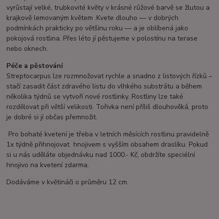
vyrůstají velké, trubkovité květy v krásné růžové barvě se žlutou a
krajkově lemovaným květem .Kvete dlouho — v dobrých
podmínkách prakticky po většinu roku — a je oblíbená jako
pokojová rostlina. Přes léto jí pěstujeme v polostínu na terase
nebo oknech.
Péče a pěstování
Streptocarpus lze rozmnožovat rychle a snadno z listových řízků –
stačí zasadit část zdravého listu do vlhkého substrátu a během
několika týdnů se vytvoří nové rostlinky. Rostliny lze také
rozdělovat při větší velikosti. Tořivka není příliš dlouhověká, proto
je dobré si jí občas přemnožit.
Pro bohaté kvetení je třeba v letních měsících rostlinu pravidelně
1x týdně přihnojovat hnojivem s vyšším obsahem draslíku. Pokud
si u nás uděláte objednávku nad 1000.- Kč, obdržíte speciélní
hnojivo na kvetení zdarma.
Dodáváme v květináči o průměru 12 cm.