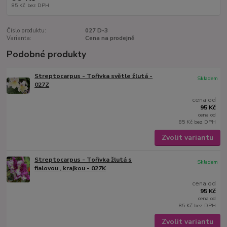
85 Kč
bez DPH
Číslo produktu:
027 D-3
Varianta:
Cena na prodejně
Podobné produkty
Streptocarpus - Tořivka světle žlutá -
Skladem
027Z
cena od
95 Kč
cena od
85 Kč
bez DPH
Zvolit variantu
Streptocarpus - Tořivka žlutá s
Skladem
fialovou , krajkou - 027K
cena od
95 Kč
cena od
85 Kč
bez DPH
Zvolit variantu