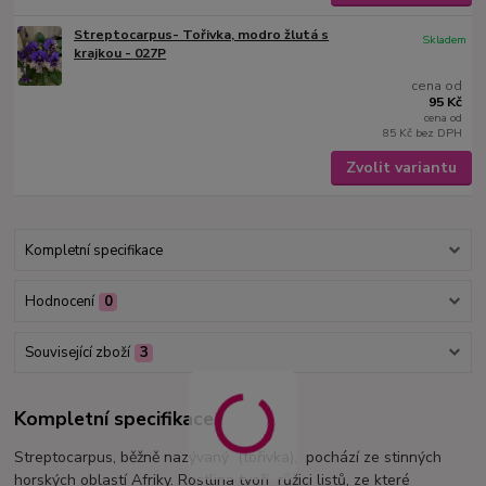
Streptocarpus- Tořivka, modro žlutá s
Skladem
krajkou - 027P
cena od
95 Kč
cena od
85 Kč
bez DPH
Zvolit variantu
Kompletní specifikace
Hodnocení
0
Související zboží
3
Kompletní specifikace
Streptocarpus, běžně nazývaný (tořivka), pochází ze stinných
horských oblastí Afriky. Rostlina tvoří růžici listů, ze které