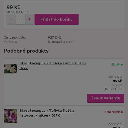
99 Kč
88 Kč
bez DPH
Přidat do košíku
Číslo produktu:
027 D-2
Varianta:
3-kusové balení
Podobné produkty
Streptocarpus - Tořivka světle žlutá -
Skladem
027Z
cena od
95 Kč
cena od
85 Kč
bez DPH
Zvolit variantu
Streptocarpus - Tořivka žlutá s
Není skladem
fialovou , krajkou - 027K
cena od