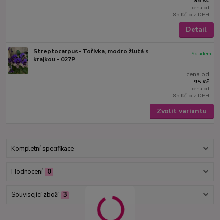
95 Kč
cena od
85 Kč
bez DPH
Detail
Streptocarpus- Tořivka, modro žlutá s
Skladem
krajkou - 027P
cena od
95 Kč
cena od
85 Kč
bez DPH
Zvolit variantu
Kompletní specifikace
Hodnocení
0
Související zboží
3