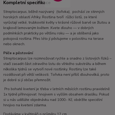
Kompletní specifikace
Streptocarpus, běžně nazývaný (tořivka), pochází ze stinných
horských oblastí Afriky. Rostlina tvoří růžici listů, ze které
vyrůstají velké, trubkovité květy v krásné růžové barvě se žlutou a
krajkově lemovaným květem .Kvete dlouho — v dobrých
podmínkách prakticky po většinu roku — a je oblíbená jako
pokojová rostlina. Přes léto jí pěstujeme v polostínu na terase
nebo oknech.
Péče a pěstování
Streptocarpus lze rozmnožovat rychle a snadno z listových řízků –
stačí zasadit část zdravého listu do vlhkého substrátu a během
několika týdnů se vytvoří nové rostlinky. Rostliny lze také
rozdělovat při větší velikosti. Tořivka není příliš dlouhověká, proto
je dobré si jí občas přemnožit.
Pro bohaté kvetení je třeba v letních měsících rostlinu pravidelně
1x týdně přihnojovat hnojivem s vyšším obsahem draslíku. Pokud
si u nás uděláte objednávku nad 1000.- Kč, obdržíte speciélní
hnojivo na kvetení zdarma.
Dodáváme v květináči o průměru 12 cm.