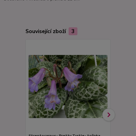
Související zboží
3
Streptocarpus- Pretty Turtle- tořivka ,