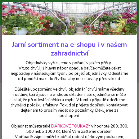
Minimální hodnota pro odeslání z e-shopu je 300 Kč.
V tuto chvíli již hlavní nápor objednávek opadl a balíček můžete čekat
nejpozději v následujícím týdnu po přijetí objednávky. Objednávky
vyřizujeme v pořadí, v jakém přišly...
0
ks
CZK
+420 602 223 614
za
0 Kč
Jarní sortiment na e-shopu i v našem
zahradnictví
Menu
Objednávky vyřizujeme v pořadí, v jakém přišly...
V tuto chvíli již hlavní nápor opadl a balíček můžete čekat
Hledat
nejpozději v následujícím týdnu po přijetí objednávky. Odesíláme
od pondělí max. do čtvrtka, aby necestovaly přes víkend.
Důležité upozornění: ve chvíli objednání chvíli máme všechny
Úvod
Streptocarpus
Streptocarpus, Tořivka růžová se žlutou - cena za kus
rostliny, které jsou na e-shopu skladem, ale ojediněle se může
v 3-kusovém balení
stát, že při odeslání některá chybí. V tomto případě odečteme
chybějící položku z faktury. Pokud si přejete dopředu kontaktovat,
Streptocarpus, Tořivka růžová se
dejte nám to prosím vědět do poznámky. Děkujeme za
žlutou - cena za kus v 3-kusovém
pochopení.
balení
Objednat můžete také
DÁRKOVÉ POUKAZY
v hodnotě 200, 300,
500 nebo 1000 Kč, které Vám zašleme obratem
V případě zájmu můžete udělat radost dárkovým poukazem,