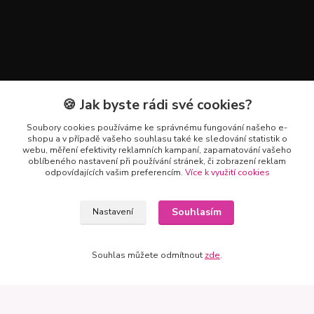
🍪 Jak byste rádi své cookies?
Soubory cookies používáme ke správnému fungování našeho e-
shopu a v případě vašeho souhlasu také ke sledování statistik o
webu, měření efektivity reklamních kampaní, zapamatování vašeho
Kontakty
oblíbeného nastavení při používání stránek, či zobrazení reklam
odpovídajících vašim preferencím.
Více k využití cookies
+420 602 223 614
Souhlasím
Nastavení
info@zahradnictvipetro.cz
Souhlas můžete odmítnout
zde
.