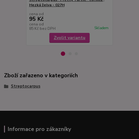
Hezká želva - 027H
Streptocarp
cena od
cena od
95 Kč
95 Kč
cena od
cena od
Skladem
85 Kč
bez DPH
85 Kč
bez D
Zvolit variantu
Zboží zařazeno v kategoriích
Streptocarpus
Informace pro zákazníky