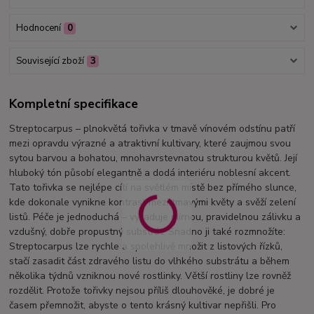
Hodnocení
0
Související zboží
3
Kompletní specifikace
Streptocarpus – plnokvětá tořivka v tmavě vínovém odstínu patří
mezi opravdu výrazné a atraktivní kultivary, které zaujmou svou
sytou barvou a bohatou, mnohavrstevnatou strukturou květů. Její
hluboký tón působí elegantně a dodá interiéru noblesní akcent.
Tato tořivka se nejlépe cítí na světlém místě bez přímého slunce,
kde dokonale vynikne kontrast mezi tmavými květy a svěží zelení
listů. Péče je jednoduchá – vyžaduje mírnou, pravidelnou zálivku a
vzdušný, dobře propustný substrát. Snadno ji také rozmnožíte:
Streptocarpus lze rychle a spolehlivě množit z listových řízků,
stačí zasadit část zdravého listu do vlhkého substrátu a během
několika týdnů vzniknou nové rostlinky. Větší rostliny lze rovněž
rozdělit. Protože tořivky nejsou příliš dlouhověké, je dobré je
časem přemnožit, abyste o tento krásný kultivar nepřišli. Pro