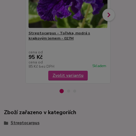
Streptocarpus - Tořivka, modrá s
krajkovým lemem - 027M
Streptocarpu
- 027F
cena od
cena od
95 Kč
95 Kč
cena od
cena od
Skladem
85 Kč
bez DPH
85 Kč
bez D
Zvolit variantu
Zboží zařazeno v kategoriích
Streptocarpus