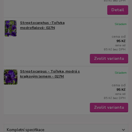
85 Kč
bez DPH
Detail
Streptocarphus -Tořivka
Skladem
modrofialová- 027N
cena od
95 Kč
cena od
85 Kč
bez DPH
Zvolit variantu
Streptocarpus - Tořivka, modrá s
Skladem
krajkovým lemem - 027M
cena od
95 Kč
cena od
85 Kč
bez DPH
Zvolit variantu
Kompletní specifikace