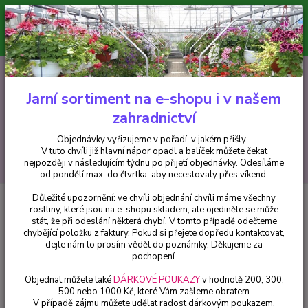
Minimální hodnota pro odeslání z e-shopu je 300 Kč.
V tuto chvíli již hlavní nápor objednávek opadl a balíček můžete čekat
nejpozději v následujícím týdnu po přijetí objednávky. Objednávky
vyřizujeme v pořadí, v jakém přišly...
0
ks
CZK
+420 602 223 614
za
0 Kč
Jarní sortiment na e-shopu i v našem
zahradnictví
Menu
Objednávky vyřizujeme v pořadí, v jakém přišly...
V tuto chvíli již hlavní nápor opadl a balíček můžete čekat
Hledat
nejpozději v následujícím týdnu po přijetí objednávky. Odesíláme
od pondělí max. do čtvrtka, aby necestovaly přes víkend.
Důležité upozornění: ve chvíli objednání chvíli máme všechny
Úvod
Streptocarpus
Streptocarpus - Tořivka plnokvětá - cena za kus v 3-
rostliny, které jsou na e-shopu skladem, ale ojediněle se může
kusovém balení
stát, že při odeslání některá chybí. V tomto případě odečteme
chybějící položku z faktury. Pokud si přejete dopředu kontaktovat,
Streptocarpus - Tořivka
dejte nám to prosím vědět do poznámky. Děkujeme za
plnokvětá - cena za kus v 3-
pochopení.
kusovém balení
Objednat můžete také
DÁRKOVÉ POUKAZY
v hodnotě 200, 300,
500 nebo 1000 Kč, které Vám zašleme obratem
V případě zájmu můžete udělat radost dárkovým poukazem,