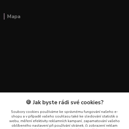
Mapa
🍪 Jak byste rádi své cookies?
Kontakty
Soubory cookies používáme ke správnému fungování našeho e-
+420 602 223 614
shopu a v případě vašeho souhlasu také ke sledování statistik o
webu, měření efektivity reklamních kampaní, zapamatování vašeho
oblíbeného nastavení při používání stránek, či zobrazení reklam
info@zahradnictvipetro.cz