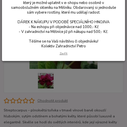
který je možné uplatnit v e-shopu nebo osobně v
samoobslužném skleníku na Mělníku. Obdarovaný si jednoduše
sám vybere rostliny, které mu udělají radost.
DÁREK K NÁKUPU V PODOBĚ SPECIÁLNÍHO HNOJIVA
- Na eshopu při objednávce nad 1000,- Kč
- V zahradnictví na Mělníce již při nákupu nad 500,- Kč.
Těšíme se na Vaši návštěvu či objednávku!
Kolektiv Zahradnictví Petro
Zavřít
Ohodnotit produkt
Streptocarpus – plnokvětá tořivka v tmavě vínové barvě okouzlí
hlubokým, sytým odstínem a bohatými květy, které působí luxusně a
elegantně. Skvěle se hodí do světlých interiérů, kde její výrazné květy