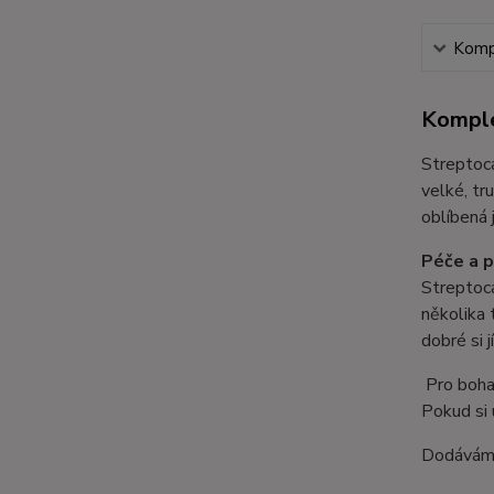
Kompl
Komple
Streptoca
velké, tr
oblíbená 
Péče a p
Streptoca
několika 
dobré si 
Pro bohat
Pokud si 
Dodáváme