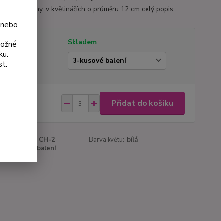
eněné rostliny, v květináčích o průměru 12 cm
celý popis
 nebo
tupnost
Skladem
možné
ku.
ianta
st.
 Kč
Přidat do košíku
Kč
bez DPH
roduktu:
027 CH-2
Barva květu:
bílá
a:
3-kusové balení