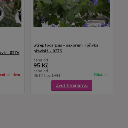
Streptocarpus - saxorum Tořivka
převislá - 027S
ová - 027V
cena od
95 Kč
cena od
ení skladem
Skladem
85 Kč
bez DPH
Zvolit variantu