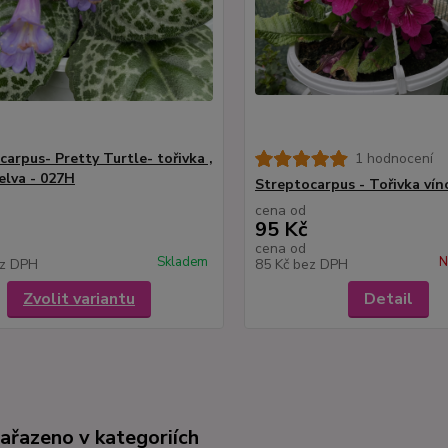
arpus- Pretty Turtle- tořivka ,
1 hodnocení
elva - 027H
Streptocarpus - Tořivka vín
cena od
95 Kč
cena od
Skladem
N
z DPH
85 Kč
bez DPH
Zvolit variantu
Detail
zařazeno v kategoriích