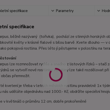
etní specifikace
Parametry
Hodn
tní specifikace
rpus, běžně nazývaný (tořivka), pochází ze stinných horských oblas
ubkovité květy v krásné fialové s bílou barvě .Kvete dlouho — v
jako pokojová rostlina. Přes léto jí pěstujeme v polostínu na te
ěstování
rpus lze rozmnožovat rychle a snadno z listových řízků – stačí 
týdnů se vytvoří nové rostlinky. Rostliny lze také rozdělovat při v
jí občas přemnožit.
é kvetení je třeba v letních měsících rostlinu pravidelně 1x tý
u nás uděláte objednávku nad 1000.- Kč, obdržíte speciélní hnoji
 v květináči o průměru 12 cm, dobře prokořeněné