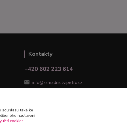
Kontakty
+420 602 223 614
info@zahradnictvipetro.cz
 souhlasu také ke
blíbeného nastavení
yužití cookies