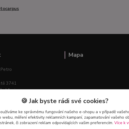
ptocarpus
t
Mapa
 Petro
stě 3741
ík–Mlazice
🍪 Jak byste rádi své cookies?
používáme ke správnému fungování našeho e-shopu a v případě vašeho
k o webu, měření efektivity reklamních kampaní, zapamatování vašeho o
 stránek, či zobrazení reklam odpovídajících vašim preferencím.
Více k v