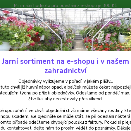
Minimální hodnota pro odeslání z e-shopu je 300 Kč.
íček můžete čekat nejpozději v následujícím týdnu po přijetí objedná
atalog
Poradna
Kontakty
Nevíte
Hledat
+420
Jarní sortiment na e-shopu i v našem
treptocarpus
Streptocarpus, Tořivka fialovo bílá - cena za kus v 3-kus
zahradnictví
ptocarpus, Tořivka fialovo bílá 
Objednávky vyřizujeme v pořadí, v jakém přišly...
 tuto chvíli již hlavní nápor opadl a balíček můžete čekat nejpozději
ní
sledujícím týdnu po přijetí objednávky. Odesíláme od pondělí max.
čtvrtka, aby necestovaly přes víkend.
té upozornění: ve chvíli objednání chvíli máme všechny rostliny, kte
Strepto
shopu skladem, ale ojediněle se může stát, že při odeslání některá 
tomto případě odečteme chybějící položku z faktury. Pokud si přej
trubkov
du kontaktovat, dejte nám to prosím vědět do poznámky. Děkuj
od jar