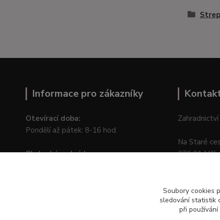
Stre
Informace pro zákazníky
Kontak
Otevírací doba:
Zahradnictví
Pondělí až pátek: 8-16 hod.
Na Staré ce
Obchodní podmínky
276 01 Měln
Online odstoupení od kupní smlouvy
Soubory cookies 
sledování statisti
při používání