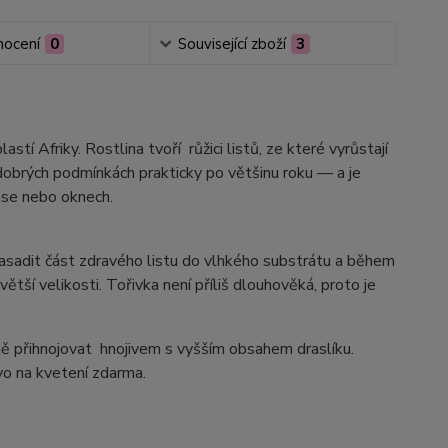
ocení
0
Související zboží
3
tí Afriky. Rostlina tvoří růžici listů, ze které vyrůstají
 dobrých podmínkách prakticky po většinu roku — a je
rase nebo oknech.
zasadit část zdravého listu do vlhkého substrátu a během
ětší velikosti. Tořivka není příliš dlouhověká, proto je
dně přihnojovat hnojivem s vyšším obsahem draslíku.
vo na kvetení zdarma.