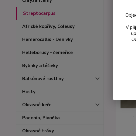
Chryzantémy
Streptocarpus
Obje
Africké kopřivy, Coleusy
V př
up
Ob
Hemerocallis - Denivky
Helleborusy - čemeřice
Bylinky a léčivky
Balkónové rostliny
Hosty
Okrasné keře
Paeonia, Pivoňka
Okrasné trávy