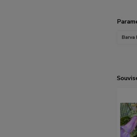
Param
Barva 
Souvise