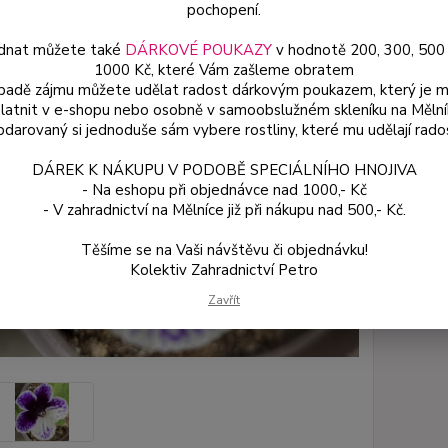
pochopení.
prokoř
dnat můžete také
DÁRKOVÉ POUKAZY
v hodnotě 200, 300, 500
1000 Kč, které Vám zašleme obratem
Dos
ípadě zájmu můžete udělat radost dárkovým poukazem, který je 
latnit v e-shopu nebo osobně v samoobslužném skleníku na Mělní
Var
darovaný si jednoduše sám vybere rostliny, které mu udělají rado
DÁREK K NÁKUPU V PODOBĚ SPECIÁLNÍHO HNOJIVA
- Na eshopu při objednávce nad 1000,- Kč
99
- V zahradnictví na Mělníce již při nákupu nad 500,- Kč.
82 
Těšíme se na Vaši návštěvu či objednávku!
Kolektiv Zahradnictví Petro
Číslo p
Zavřít
Variant