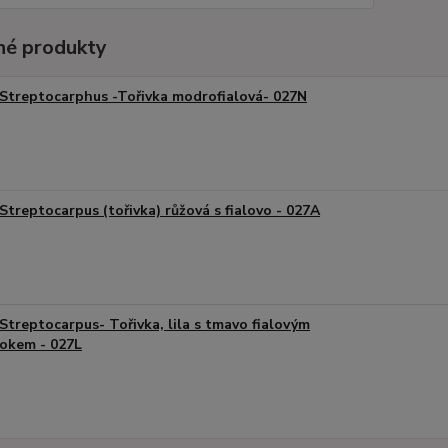
é produkty
Streptocarphus -Tořivka modrofialová- 027N
Streptocarpus (tořivka) růžová s fialovo - 027A
Streptocarpus- Tořivka, lila s tmavo fialovým
okem - 027L