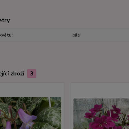
etry
květu
bílá
jící zboží
3