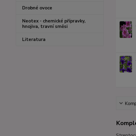
Drobné ovoce
Neotex - chemické přípravky,
hnojiva, travní směsi
Literatura
Kompl
Komple
Streptoc