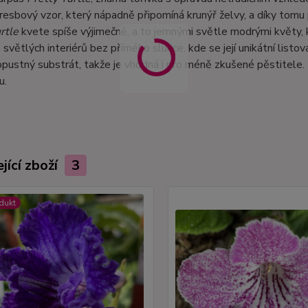
resbový vzor, který nápadně připomíná krunýř želvy, a díky tomu 
rtle
kvete spíše výjimečně, a to jemnými světle modrými květy,
o světlých interiérů bez přímého slunce, kde se její unikátní listo
pustný substrát, takže je vhodná i pro méně zkušené pěstitele
u.
jící zboží
3
dukt