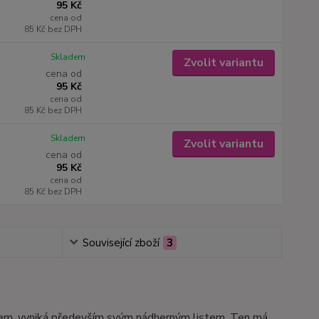
95 Kč
cena od
85 Kč
bez DPH
Skladem
Zvolit variantu
cena od
95 Kč
cena od
85 Kč
bez DPH
Skladem
Zvolit variantu
cena od
95 Kč
cena od
85 Kč
bez DPH
Související zboží
3
edem, vyniká především svým nádherným listem. Ten má