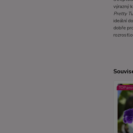
výrazný k
Pretty Tu
ideální d
dobře pro
rozrostlo
Souvise
TOP pro