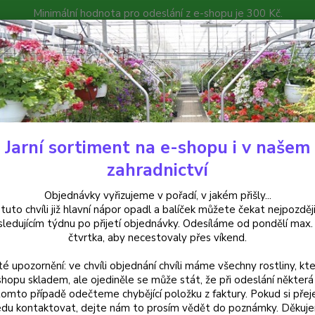
Minimální hodnota pro odeslání z e-shopu je 300 Kč.
íček můžete čekat nejpozději v následujícím týdnu po přijetí objedná
atalog
Poradna
Kontakty
Nevíte
Hledat
+420
Jarní sortiment na e-shopu i v našem
treptocarpus
Streptocarpus- Pretty Turtle- tořivka , Hezká želva - 1 ks
zahradnictví
ptocarpus- Pretty Turtle- tořivka
Objednávky vyřizujeme v pořadí, v jakém přišly...
 tuto chvíli již hlavní nápor opadl a balíček můžete čekat nejpozději
sledujícím týdnu po přijetí objednávky. Odesíláme od pondělí max.
čtvrtka, aby necestovaly přes víkend.
Strept
té upozornění: ve chvíli objednání chvíli máme všechny rostliny, kte
svůj de
shopu skladem, ale ojediněle se může stát, že při odeslání některá 
jen ob
tomto případě odečteme chybějící položku z faktury. Pokud si přej
du kontaktovat, dejte nám to prosím vědět do poznámky. Děkuj