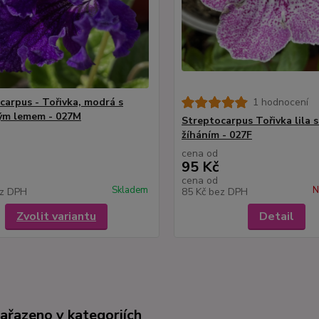
carpus - Tořivka, modrá s
1 hodnocení
ým lemem - 027M
Streptocarpus Tořivka lila s
žíháním - 027F
cena od
95 Kč
cena od
Skladem
N
z DPH
85 Kč
bez DPH
Zvolit variantu
Detail
zařazeno v kategoriích