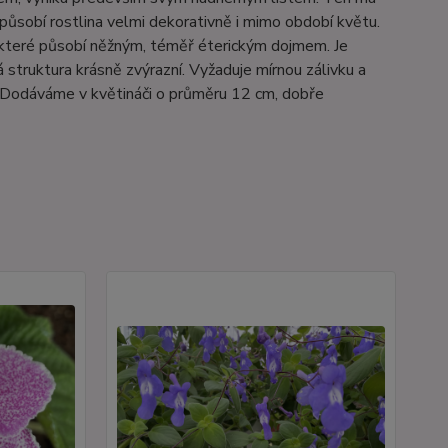
působí rostlina velmi dekorativně i mimo období květu.
 které působí něžným, téměř éterickým dojmem. Je
vá struktura krásně zvýrazní. Vyžaduje mírnou zálivku a
. Dodáváme v květináči o průměru 12 cm, dobře