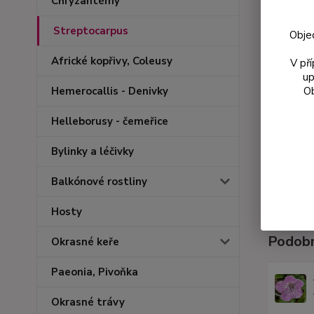
Chryzantémy
Streptocarpus
Obje
Africké kopřivy, Coleusy
V př
up
Ob
Hemerocallis - Denivky
Helleborusy - čemeřice
Bylinky a léčivky
Balkónové rostliny
Hosty
Podobn
Okrasné keře
Paeonia, Pivoňka
Okrasné trávy