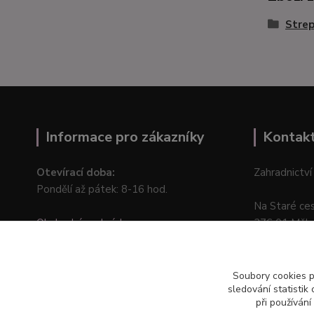
Stre
Informace pro zákazníky
Kontak
Otevírací doba:
Zahradnictví
Pondělí až pátek: 8-16 hod.
Na Staré ce
Obchodní podmínky
276 01 Měln
Online odstoupení od kupní smlouvy
Soubory cookies 
sledování statisti
při používání