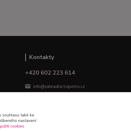
Kontakty
+420 602 223 614
info@zahradnictvipetro.cz
 souhlasu také ke
blíbeného nastavení
yužití cookies