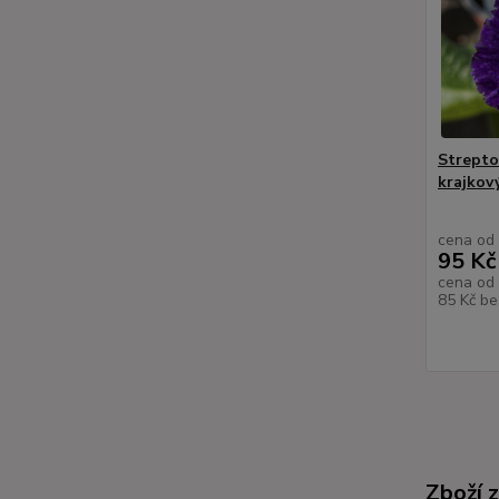
Strepto
krajkov
cena od
95 Kč
cena od
85 Kč
be
Zboží 