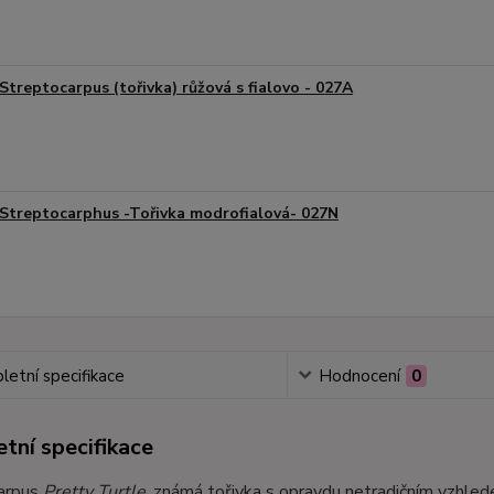
Streptocarpus (tořivka) růžová s fialovo - 027A
Streptocarphus -Tořivka modrofialová- 027N
etní specifikace
Hodnocení
0
tní specifikace
arpus
Pretty Turtle
, známá tořivka s opravdu netradičním vzhl