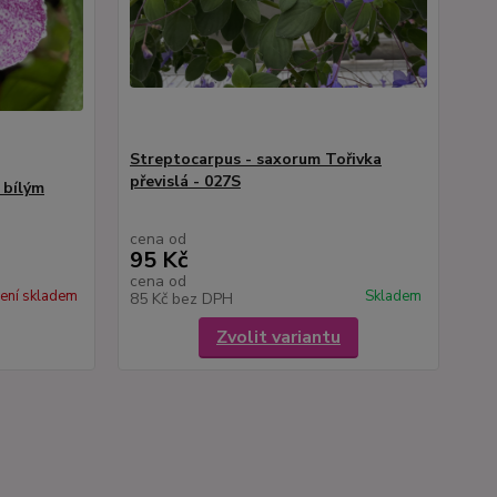
Streptocarpus - saxorum Tořivka
převislá - 027S
 bílým
cena od
95 Kč
cena od
ení skladem
Skladem
85 Kč
bez DPH
Zvolit variantu