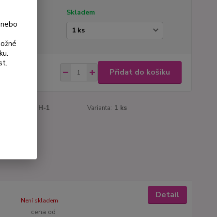
tupnost
Skladem
 nebo
ianta
možné
ku.
st.
5 Kč
Přidat do košíku
Kč
bez DPH
roduktu:
027 H-1
Varianta:
1 ks
Detail
Není skladem
cena od