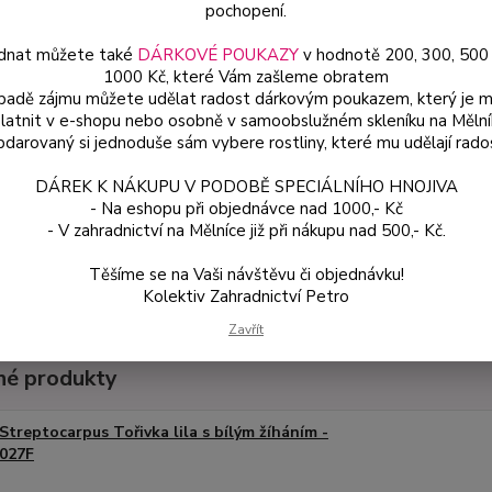
pochopení.
Dos
dnat můžete také
DÁRKOVÉ POUKAZY
v hodnotě 200, 300, 500
Var
1000 Kč, které Vám zašleme obratem
ípadě zájmu můžete udělat radost dárkovým poukazem, který je 
latnit v e-shopu nebo osobně v samoobslužném skleníku na Mělní
darovaný si jednoduše sám vybere rostliny, které mu udělají rado
10
94 
DÁREK K NÁKUPU V PODOBĚ SPECIÁLNÍHO HNOJIVA
- Na eshopu při objednávce nad 1000,- Kč
- V zahradnictví na Mělníce již při nákupu nad 500,- Kč.
Číslo p
Těšíme se na Vaši návštěvu či objednávku!
Kolektiv Zahradnictví Petro
Zavřít
é produkty
Streptocarpus Tořivka lila s bílým žíháním -
027F