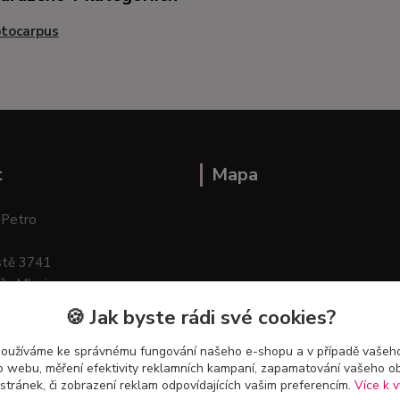
ptocarpus
t
Mapa
 Petro
stě 3741
ík–Mlazice
🍪 Jak byste rádi své cookies?
používáme ke správnému fungování našeho e-shopu a v případě vašeho
k o webu, měření efektivity reklamních kampaní, zapamatování vašeho o
 stránek, či zobrazení reklam odpovídajících vašim preferencím.
Více k v