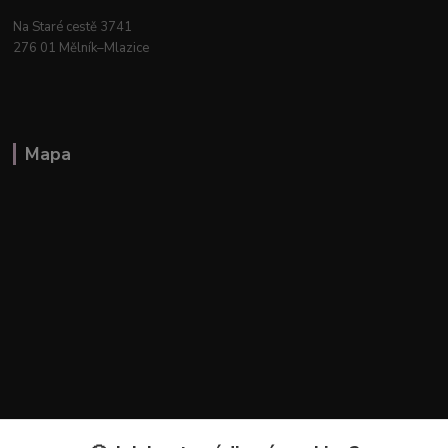
Na Staré cestě 3741
276 01 Mělník–Mlazice
Mapa