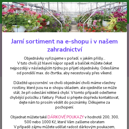
Minimální hodnota pro odeslání z e-shopu je 300 Kč.
V tuto chvíli již hlavní nápor objednávek opadl a balíček můžete čekat
nejpozději v následujícím týdnu po přijetí objednávky. Objednávky
vyřizujeme v pořadí, v jakém přišly...
0
ks
CZK
+420 602 223 614
za
0 Kč
Jarní sortiment na e-shopu i v našem
zahradnictví
Menu
Objednávky vyřizujeme v pořadí, v jakém přišly...
V tuto chvíli již hlavní nápor opadl a balíček můžete čekat
Hledat
nejpozději v následujícím týdnu po přijetí objednávky. Odesíláme
od pondělí max. do čtvrtka, aby necestovaly přes víkend.
Důležité upozornění: ve chvíli objednání chvíli máme všechny
Úvod
Fuchsie
Straat Magelhaen Fuchsie (Fuchsie) - cena na prodejně
rostliny, které jsou na e-shopu skladem, ale ojediněle se může
stát, že při odeslání některá chybí. V tomto případě odečteme
Straat Magelhaen Fuchsie
chybějící položku z faktury. Pokud si přejete dopředu kontaktovat,
(Fuchsie) - cena na prodejně
dejte nám to prosím vědět do poznámky. Děkujeme za
pochopení.
Objednat můžete také
DÁRKOVÉ POUKAZY
v hodnotě 200, 300,
500 nebo 1000 Kč, které Vám zašleme obratem
V případě zájmu můžete udělat radost dárkovým poukazem,