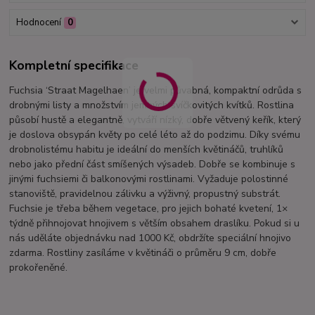
Hodnocení
0
Kompletní specifikace
Fuchsia ‘Straat Magelhaen’ je velmi půvabná, kompaktní odrůda s
drobnými listy a množstvím jemných svíčkovitých kvítků. Rostlina
působí hustě a elegantně, vytváří nízký, dobře větvený keřík, který
je doslova obsypán květy po celé léto až do podzimu. Díky svému
drobnolistému habitu je ideální do menších květináčů, truhlíků
nebo jako přední část smíšených výsadeb. Dobře se kombinuje s
jinými fuchsiemi či balkonovými rostlinami. Vyžaduje polostinné
stanoviště, pravidelnou zálivku a výživný, propustný substrát.
Fuchsie je třeba během vegetace, pro jejich bohaté kvetení, 1×
týdně přihnojovat hnojivem s větším obsahem draslíku. Pokud si u
nás uděláte objednávku nad 1000 Kč, obdržíte speciální hnojivo
zdarma. Rostliny zasíláme v květináči o průměru 9 cm, dobře
prokořeněné.