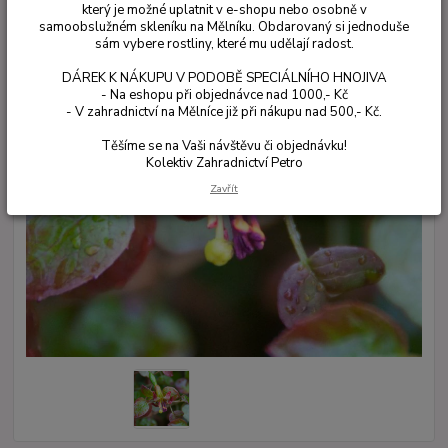
který je možné uplatnit v e-shopu nebo osobně v
samoobslužném skleníku na Mělníku. Obdarovaný si jednoduše
sám vybere rostliny, které mu udělají radost.
DÁREK K NÁKUPU V PODOBĚ SPECIÁLNÍHO HNOJIVA
- Na eshopu při objednávce nad 1000,- Kč
- V zahradnictví na Mělníce již při nákupu nad 500,- Kč.
Těšíme se na Vaši návštěvu či objednávku!
Kolektiv Zahradnictví Petro
Zavřít