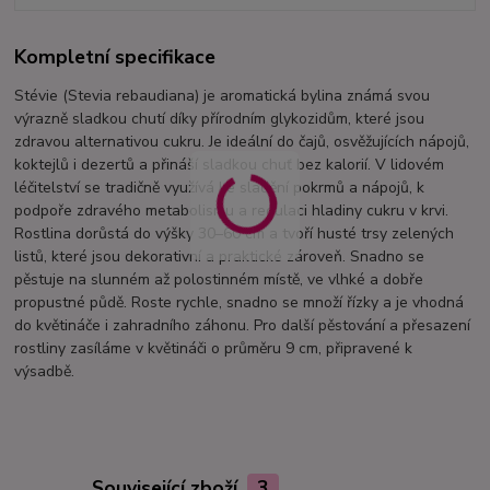
Kompletní specifikace
Stévie (Stevia rebaudiana) je aromatická bylina známá svou
výrazně sladkou chutí díky přírodním glykozidům, které jsou
zdravou alternativou cukru. Je ideální do čajů, osvěžujících nápojů,
koktejlů i dezertů a přináší sladkou chuť bez kalorií. V lidovém
léčitelství se tradičně využívá ke sladění pokrmů a nápojů, k
podpoře zdravého metabolismu a regulaci hladiny cukru v krvi.
Rostlina dorůstá do výšky 30–60 cm a tvoří husté trsy zelených
listů, které jsou dekorativní a praktické zároveň. Snadno se
pěstuje na slunném až polostinném místě, ve vlhké a dobře
propustné půdě. Roste rychle, snadno se množí řízky a je vhodná
do květináče i zahradního záhonu. Pro další pěstování a přesazení
rostliny zasíláme v květináči o průměru 9 cm, připravené k
výsadbě.
Související zboží
3