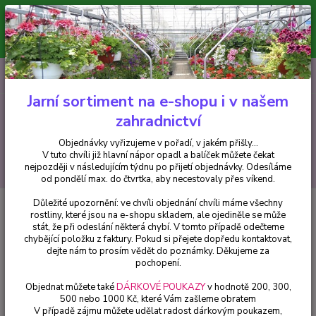
Minimální hodnota pro odeslání z e-shopu je 300 Kč.
V tuto chvíli již hlavní nápor objednávek opadl a balíček můžete čekat
nejpozději v následujícím týdnu po přijetí objednávky. Objednávky
vyřizujeme v pořadí, v jakém přišly...
0
ks
CZK
+420 602 223 614
za
0 Kč
Jarní sortiment na e-shopu i v našem
zahradnictví
Menu
Objednávky vyřizujeme v pořadí, v jakém přišly...
V tuto chvíli již hlavní nápor opadl a balíček můžete čekat
Hledat
nejpozději v následujícím týdnu po přijetí objednávky. Odesíláme
od pondělí max. do čtvrtka, aby necestovaly přes víkend.
Důležité upozornění: ve chvíli objednání chvíli máme všechny
Úvod
Bylinky a léčivky
Stévie (Stévia Rebaudiana) - cena na prodejně
rostliny, které jsou na e-shopu skladem, ale ojediněle se může
stát, že při odeslání některá chybí. V tomto případě odečteme
Stévie (Stévia Rebaudiana) - cena
chybějící položku z faktury. Pokud si přejete dopředu kontaktovat,
na prodejně
dejte nám to prosím vědět do poznámky. Děkujeme za
pochopení.
Objednat můžete také
DÁRKOVÉ POUKAZY
v hodnotě 200, 300,
500 nebo 1000 Kč, které Vám zašleme obratem
V případě zájmu můžete udělat radost dárkovým poukazem,