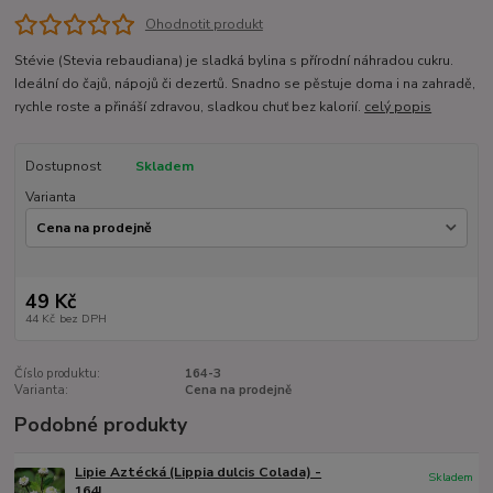
Ohodnotit produkt
Stévie (Stevia rebaudiana) je sladká bylina s přírodní náhradou cukru.
Ideální do čajů, nápojů či dezertů. Snadno se pěstuje doma i na zahradě,
rychle roste a přináší zdravou, sladkou chuť bez kalorií.
celý popis
Dostupnost
Skladem
Varianta
49 Kč
44 Kč
bez DPH
Číslo produktu:
164-3
Varianta:
Cena na prodejně
Podobné produkty
Lipie Aztécká (Lippia dulcis Colada) -
Skladem
164L