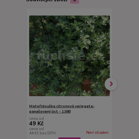
Mateřidouška citronová variegata-
Mateřidoušk
panašovaný list - 138B
- 138A
cena od
cena od
49 Kč
49 Kč
cena od
cena od
Není skladem
44 Kč
bez DPH
44 Kč
bez D