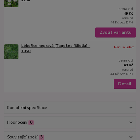
cena od
49 Kč
cena od
44 Kč
bez DPH
Zvolit variantu
Lékořice nepravá (Tagetes filifolia) -
Není skladem
105D
cena od
49 Kč
cena od
44 Kč
bez DPH
Detail
Kompletní specifikace
Hodnocení
0
Související zboží
3