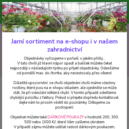
Minimální hodnota pro odeslání z e-shopu je 300 Kč.
V tuto chvíli již hlavní nápor objednávek opadl a balíček můžete čekat
nejpozději v následujícím týdnu po přijetí objednávky. Objednávky
vyřizujeme v pořadí, v jakém přišly...
0
ks
CZK
+420 602 223 614
za
0 Kč
Jarní sortiment na e-shopu i v našem
zahradnictví
Menu
Objednávky vyřizujeme v pořadí, v jakém přišly...
V tuto chvíli již hlavní nápor opadl a balíček můžete čekat
Hledat
nejpozději v následujícím týdnu po přijetí objednávky. Odesíláme
od pondělí max. do čtvrtka, aby necestovaly přes víkend.
Důležité upozornění: ve chvíli objednání chvíli máme všechny
Úvod
Fuchsie
Stan Fuchsie - cena na prodejně
rostliny, které jsou na e-shopu skladem, ale ojediněle se může
stát, že při odeslání některá chybí. V tomto případě odečteme
Stan Fuchsie - cena na prodejně
chybějící položku z faktury. Pokud si přejete dopředu kontaktovat,
dejte nám to prosím vědět do poznámky. Děkujeme za
pochopení.
Objednat můžete také
DÁRKOVÉ POUKAZY
v hodnotě 200, 300,
500 nebo 1000 Kč, které Vám zašleme obratem
V případě zájmu můžete udělat radost dárkovým poukazem,