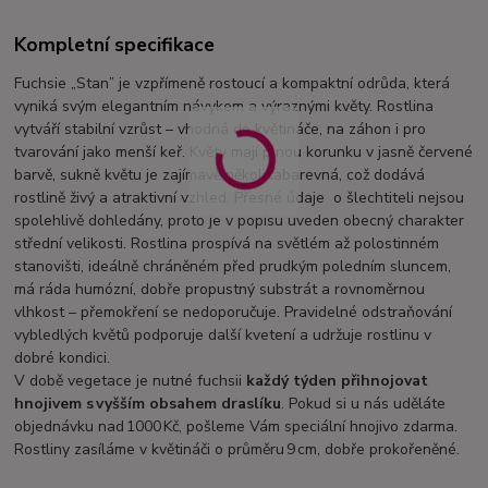
Kompletní specifikace
Fuchsie „Stan” je vzpřímeně rostoucí a kompaktní odrůda, která
vyniká svým elegantním návykem a výraznými květy. Rostlina
vytváří stabilní vzrůst – vhodná do květináče, na záhon i pro
tvarování jako menší keř. Květy mají plnou korunku v jasně červené
barvě, sukně květu je zajímavě několikabarevná, což dodává
rostlině živý a atraktivní vzhled. Přesné údaje o šlechtiteli nejsou
spolehlivě dohledány, proto je v popisu uveden obecný charakter
střední velikosti. Rostlina prospívá na světlém až polostinném
stanovišti, ideálně chráněném před prudkým poledním sluncem,
má ráda humózní, dobře propustný substrát a rovnoměrnou
vlhkost – přemokření se nedoporučuje. Pravidelné odstraňování
vybledlých květů podporuje další kvetení a udržuje rostlinu v
dobré kondici.
V době vegetace je nutné fuchsii
každý týden přihnojovat
hnojivem s vyšším obsahem draslíku
. Pokud si u nás uděláte
objednávku nad 1000 Kč, pošleme Vám speciální hnojivo zdarma.
Rostliny zasíláme v květináči o průměru 9 cm, dobře prokořeněné.