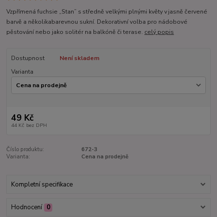
Vzpřímená fuchsie „Stan” s středně velkými plnými květy v jasně červené
barvě a několikabarevnou sukní. Dekorativní volba pro nádobové
pěstování nebo jako solitér na balkóně či terase.
celý popis
Dostupnost
Není skladem
Varianta
49 Kč
44 Kč
bez DPH
Číslo produktu:
672-3
Varianta:
Cena na prodejně
Kompletní specifikace
Hodnocení
0